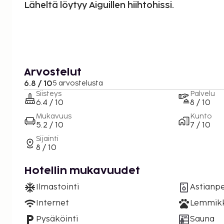
Läheltä löytyy Aiguillen hiihtohissi.
Arvostelut
6.8 / 10
5 arvostelusta
Siisteys
Palvelu
6.4 / 10
8 / 10
Mukavuus
Kunto
5.2 / 10
7 / 10
Sijainti
8 / 10
Hotellin mukavuudet
Ilmastointi
Astianp
Internet
Lemmikki
Pysäköinti
Sauna