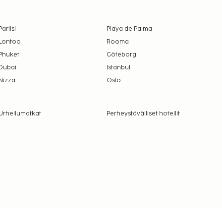
Pariisi
Playa de Palma
Lontoo
Rooma
Phuket
Göteborg
Dubai
Istanbul
Nizza
Oslo
Urheilumatkat
Perheystävälliset hotellit