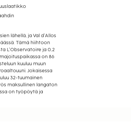
suuslaatikko
aahdin
 hiihtoon
ta L'Observatoire ja 0,2
ä majoituspaikassa on 86
usteluun kuuluu muun
oaaltouuni. Jokaisessa
uuluu 32-tuumainen
myös maksullinen langaton
issa on työpöytä ja
n pysäköinti. Tämän
ihin kuuluu myös sisäuima-
kuuluu muun muassa
to ja