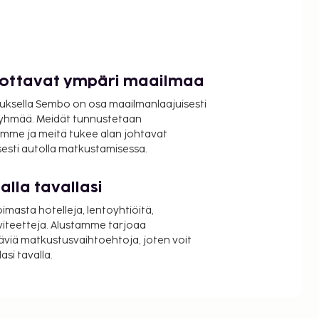
luottavat ympäri maailmaa
uksella Sembo on osa maailmanlaajuisesti
ryhmää. Meidät tunnustetaan
mme ja meitä tukee alan johtavat
isesti autolla matkustamisessa.
lla tavallasi
oimasta hotelleja, lentoyhtiöitä,
viteetteja. Alustamme tarjoaa
äviä matkustusvaihtoehtoja, joten voit
si tavalla.