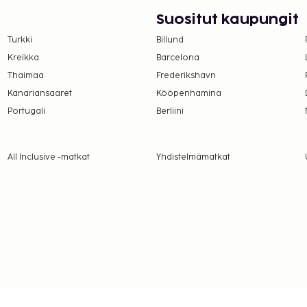
(tai asiakkaat voivat
Suositut kaupungit
Turkki
Billund
a takuumaksut eivät
Kreikka
Barcelona
.
Thaimaa
Frederikshavn
ivät voi ylittää 1000
Kanariansaaret
Kööpenhamina
. Saat lisätietoja
Portugali
Berliini
 varausvahvistuksessa
rekkäisiä huoneita, joiden
All Inclusive -matkat
Yhdistelmämatkat
amalla yhteyttä
usvahvistuksesta.