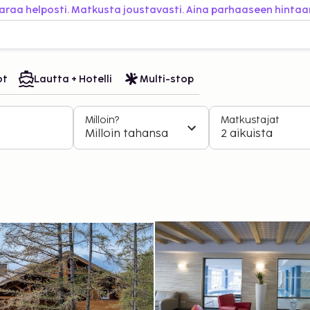
araa helposti. Matkusta joustavasti. Aina parhaaseen hintaa
ot
Lautta + Hotelli
Multi-stop
Milloin?
Matkustajat
Milloin tahansa
2 aikuista