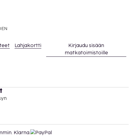
EDEN
teet
Lahjakortti
Kirjaudu sisään
matkatoimistoille
t
syn