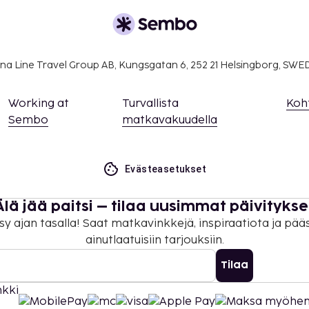
na Line Travel Group AB, Kungsgatan 6, 252 21 Helsingborg, SW
Working at
Turvallista
Koh
Sembo
matkavakuudella
Evästeasetukset
Älä jää paitsi – tilaa uusimmat päivitykse
sy ajan tasalla! Saat matkavinkkejä, inspiraatiota ja pää
ainutlaatuisiin tarjouksiin.
Tilaa