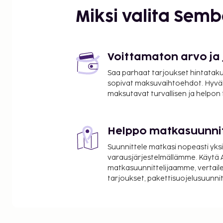
kiertoajelu-/lippupalvelu. Ilmaisten hiihtokuljetust
Miksi valita Sem
helposti. Noemys L
Majoituspaikka veloittaa seuraavat paikan päällä 
Maksuihin saattaa sisältyä sovellettavat verot:
Voittamaton arvo ja
Takuumaksu: 300 EUR per yöpyminen
4.40 prosentin suuruinen kaupunki-/paikallisv
Saa parhaat tarjoukset hintatakuu
sopivat maksuvaihtoehdot. Hyvä
Tässä on mainittu kaikki majoituspaikan meille i
maksutavat turvallisen ja helpon
Langaton internetyhteys huoneessa: 3 EUR per 
saattavat vaihdella)
Helppo matkasuunni
Maksullinen langaton internetyhteys yleisissä t
tuntia (hinnat saattavat vaihdella)
Suunnittele matkasi nopeasti yksi
Lemmikit: 10 EUR per lemmikki per yö
varausjärjestelmällämme. Käytä A
Avustajaeläimistä ei veloiteta lisämaksuja
matkasuunnittelijaamme, vertaile
tarjoukset, pakettisuojelusuunn
Siivous on saatavilla lisämaksusta, joka vaiht
mukaan.
Lakanamaksu: 7 EUR per sänky per yöpyminen 
tuoda omansa)