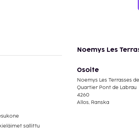
Noemys Les Terra
Osoite
Noemys Les Terrasses de
Quartier Pont de Labrau
4260
Allos, Ranska
esukone
eläimet sallittu