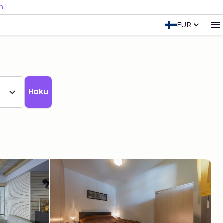
n.
EUR
Haku