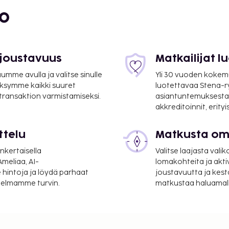
en avulla rinteisiin pääsee
bo
es Terrasses de Labrau tarjoaa asiakkailleen ravintolan.
suoritettavat maksut.
 joustavuus
Matkailijat 
ero peritään
mme avulla ja valitse sinulle
Yli 30 vuoden kokem
ksymme kaikki suuret
luotettavaa Stena-
lmoittamat maksut.
 transaktion varmistamiseksi.
asiantuntemuksesta
akkreditoinnit, erity
24 tuntia (hinnat
ttelu
Matkusta oma
iloissa: 3 EUR per 24
nkertaisella
Valitse laajasta valik
meliaa, AI-
lomakohteita ja akti
 hintoja ja löydä parhaat
joustavuutta ja kest
itelmamme turvin.
matkustaa haluamalla
elee yksikön koon
(tai asiakkaat voivat