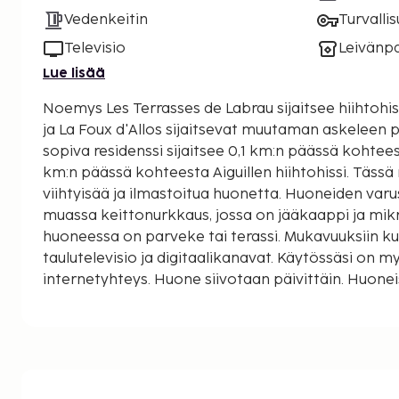
Vedenkeitin
Turvalli
Televisio
Leivänp
Lue lisää
Noemys Les Terrasses de Labrau sijaitsee hiihtohissien lähellä, ja Val d'Allos
ja La Foux d'Allos sijaitsevat muutaman askeleen päässä. Tämä
sopiva residenssi sijaitsee 0,1 km:n päässä kohtees
km:n päässä kohteesta Aiguillen hiihtohissi. Täss
viihtyisää ja ilmastoitua huonetta. Huoneiden var
muassa keittonurkkaus, jossa on jääkaappi ja mikr
huoneessa on parveke tai terassi. Mukavuuksiin k
taulutelevisio ja digitaalikanavat. Käytössäsi on 
internetyhteys. Huone siivotaan päivittäin. Huone
vedenkeitin. Käytössäsi on express-uloskirjautuminen, tallelokero
vastaanotossa ja hissi. Palveluihin kuuluu ilmaine
rinteitten vieressä sijaitsevan residenssin palvelu
allas ja poreallas. Tämän residenssin palveluihin 
langaton internetyhteys (lisämaksusta), suksivaras