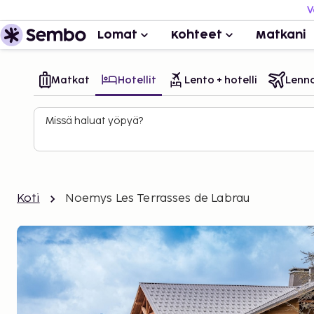
V
Lomat
Kohteet
Matkani
Matkat
Hotellit
Lento + hotelli
Lenn
Missä haluat yöpyä?
Koti
Noemys Les Terrasses de Labrau