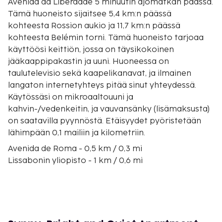
Avenida da Liberdade 5 minuutin ajomatkan päässä.
Tämä huoneisto sijaitsee 5,4 km:n päässä
kohteesta Rossion aukio ja 11,7 km:n päässä
kohteesta Belémin torni. Tämä huoneisto tarjoaa
käyttöösi keittiön, jossa on täysikokoinen
jääkaappipakastin ja uuni. Huoneessa on
taulutelevisio sekä kaapelikanavat, ja ilmainen
langaton internetyhteys pitää sinut yhteydessä.
Käytössäsi on mikroaaltouuni ja
kahvin-/vedenkeitin, ja vauvansänky (lisämaksusta)
on saatavilla pyynnöstä. Etäisyydet pyöristetään
lähimpään 0,1 mailiin ja kilometriin.
Avenida de Roma - 0,5 km / 0,3 mi
Lissabonin yliopisto - 1 km / 0,6 mi
Campo Pequenon härkätaisteluareena - 1,3 km / 0,8
mi
Hospital Curry Cabral - 1,7 km / 1 mi
Avenida Almirante Reis - 1,7 km / 1 mi
Hospital Santa Maria - 2 km / 1,2 mi