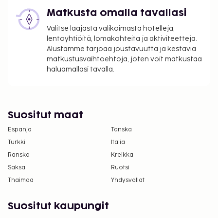
Matkusta omalla tavallasi
Valitse laajasta valikoimasta hotelleja,
lentoyhtiöitä, lomakohteita ja aktiviteetteja.
Alustamme tarjoaa joustavuutta ja kestäviä
matkustusvaihtoehtoja, joten voit matkustaa
haluamallasi tavalla.
Suositut maat
Espanja
Tanska
Turkki
Italia
Ranska
Kreikka
Saksa
Ruotsi
Thaimaa
Yhdysvallat
Suositut kaupungit