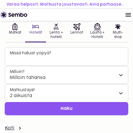
Varaa helposti. Matkusta joustavasti. Aina parhaaseen hintaan.
Matkat
Hotellit
Lento +
Lennot
Lautta +
Multi-
hotelli
Hotelli
stop
Missä haluat yöpyä?
Milloin?
Milloin tahansa
Matkustajat
2 aikuista
Haku
Koti