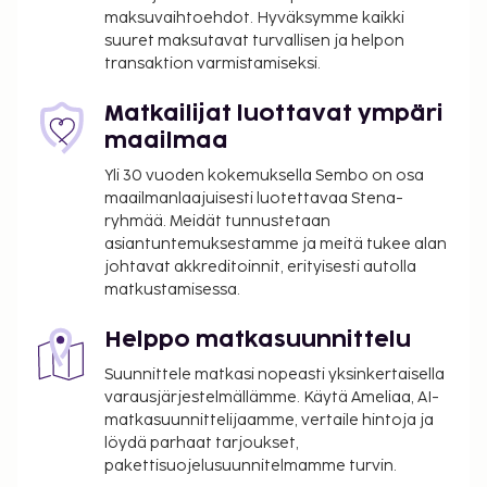
alle 13 vuotta vanhoilta lapsilta.
maksuvaihtoehdot. Hyväksymme kaikki
suuret maksutavat turvallisen ja helpon
Tässä on mainittu kaikki majoituspaikan meille
transaktion varmistamiseksi.
ilmoittamat maksut.
Myöhäisestä sisäänkirjautumisesta veloitetaan
Matkailijat luottavat ympäri
15 EUR:n suuruinen lisämaksu klo 20.00–0.00
maailmaa
Vauvansänky: 10.0 EUR per yöpyminen
Yli 30 vuoden kokemuksella Sembo on osa
maailmanlaajuisesti luotettavaa Stena-
Yllä oleva luettelo ei ehkä kata kaikkea. Maksut ja
ryhmää. Meidät tunnustetaan
takuumaksut eivät välttämättä sisällä veroja, ja ne
asiantuntemuksestamme ja meitä tukee alan
saattavat muuttua.
johtavat akkreditoinnit, erityisesti autolla
matkustamisessa.
Majoituspaikka siivotaan ammattimaisesti.
Kontaktiton sisäänkirjautuminen ja kontaktiton
Helppo matkasuunnittelu
uloskirjautuminen ovat saatavilla.
Suunnittele matkasi nopeasti yksinkertaisella
varausjärjestelmällämme. Käytä Ameliaa, AI-
matkasuunnittelijaamme, vertaile hintoja ja
löydä parhaat tarjoukset,
pakettisuojelusuunnitelmamme turvin.