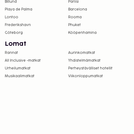
Billund
Pariisi
Playa de Palma
Barcelona
Lontoo
Rooma
Frederikshavn
Phuket
Göteborg
Kööpenhamina
Lomat
Rannat
Aurinkomatkat
All Inclusive -matkat
Yhdistelmämatkat
Urheilumatkat
Perheystävälliset hotellit
Musikaalimatkat
Viikonloppumatkat