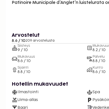
Patinoire Municipale d'Anglet'n luistelurata on
Arvostelut
8.6 / 10
209 arvostelusta
Siisteys
Mukavuu
9 / 10
8.2 / 10
Mukavuus
Palvelu
8.6 / 10
8.8 / 10
Sijainti
Kunto
8.8 / 10
8.6 / 10
Hotellin mukavuudet
Ilmastointi
Spa
Uima-allas
Pysäköin
Baari
Vedenke