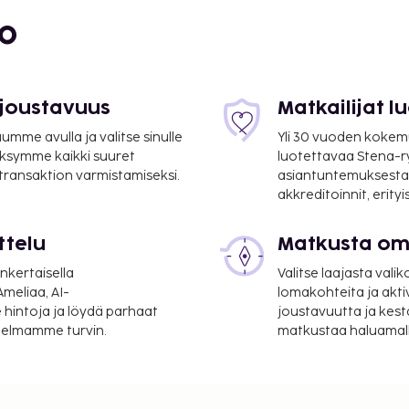
m / 0,7 mi
bo
i
 joustavuus
Matkailijat 
mme avulla ja valitse sinulle
Yli 30 vuoden kokem
ksymme kaikki suuret
luotettavaa Stena-
 transaktion varmistamiseksi.
asiantuntemuksesta
akkreditoinnit, erity
irkko - 5,7 km / 3,6 mi
ttelu
Matkusta oma
nkertaisella
Valitse laajasta valik
meliaa, AI-
lomakohteita ja akti
 hintoja ja löydä parhaat
joustavuutta ja kest
itelmamme turvin.
matkustaa haluamalla
z (BIQ-Pays Basque).
det aulassa ja ympäri
n lentokenttäkuljetukset