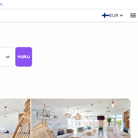
n.
EUR
Haku