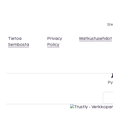
Yksi uima-altaista
Majoituspaikka veloittaa seuraavat paikan päällä 
Maksuihin saattaa sisältyä sovellettavat verot:
Ste
Kaupungin perimä vero: 2.45 EUR per henkilö p
peritä alle 18 vuotta vanhoilta lapsilta.
Tietoa
Privacy
Matkustusehdot
Tässä on mainittu kaikki majoituspaikan meille i
Sembosta
Policy
Maksu buffetaamiaisesta: noin 15 EUR per hen
Lentokenttäkuljetusmaksu: 20 EUR per henkil
Lentokenttäkuljetusmaksu per lapsi: 20 EUR (
Lemmikit: 20 EUR per lemmikki per yö
Avustajaeläimistä ei veloiteta lisämaksuja
Lisävuode: 16.0 EUR per yö
Py
Tilojen käyttömaksu: 23 EUR per henkilö per y
sisältyy seuraavien tilojen käyttö: kylpylä ja u
Yllä oleva luettelo ei ehkä kata kaikkea. Maksut j
välttämättä sisällä veroja, ja ne saattavat muuttua