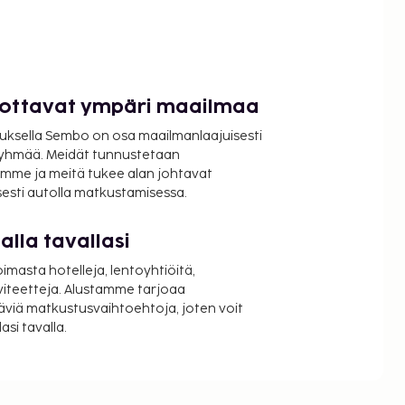
luottavat ympäri maailmaa
uksella Sembo on osa maailmanlaajuisesti
ryhmää. Meidät tunnustetaan
mme ja meitä tukee alan johtavat
isesti autolla matkustamisessa.
lla tavallasi
oimasta hotelleja, lentoyhtiöitä,
viteetteja. Alustamme tarjoaa
äviä matkustusvaihtoehtoja, joten voit
si tavalla.