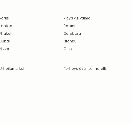
Pariisi
Playa de Palma
Lontoo
Rooma
Phuket
Göteborg
Dubai
Istanbul
Nizza
Oslo
Urheilumatkat
Perheystävälliset hotellit