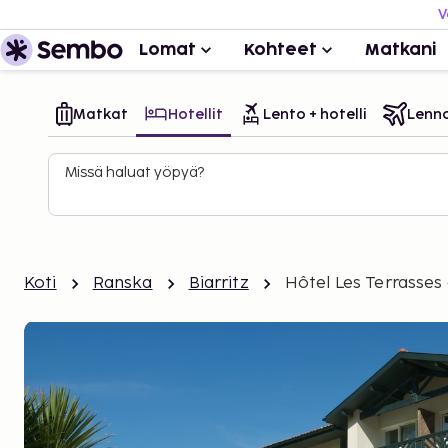
V
Lomat
Kohteet
Matkani
Matkat
Hotellit
Lento + hotelli
Lenn
Missä haluat yöpyä?
Koti
Ranska
Biarritz
Hôtel Les Terrasses 