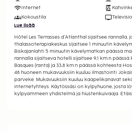
Internet
Kahvinke
Kokoustila
Televisi
Lue lisää
Hôtel Les Terrasses d'Atlanthal sijaitsee rannalla, j
thalassoterapiakeskus sijaitsee 1 minuutin kävel
Biskajanlahti 5 minuutin kävelymatkan päässä majoit
rannalla sijaitseva hotelli sijaitsee 9,1 km:n pääss
Basques (ranta) ja 33,8 km:n päässä kohteesta Hos
48 huoneen mukavuuksiin kuuluu ilmastointi. Joka
parveke. Mukavuuksiin kuuluu kaapelikanavat sek
internetyhteys. Käytössäsi on kylpyhuone, josta lö
kylpyammeen yhdistelmä ja hiustenkuivaaja. Etäi
lähimpään 0,1 mailiin ja kilometriin.
Atlanthalin thalassoterapiakeskus - 0,1 km / 0,1 mi
Biskajanlahti - 0,4 km / 0,3 mi
Merenrannat - 0,6 km / 0,3 mi
Chiberta Golf Course - 1,1 km / 0,7 mi