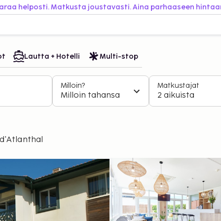
araa helposti. Matkusta joustavasti. Aina parhaaseen hintaa
ot
Lautta + Hotelli
Multi-stop
Milloin?
Matkustajat
Milloin tahansa
2 aikuista
d'Atlanthal