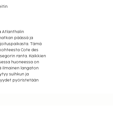
itin
o
a Atlanthalin
ymatkan päässä ja
uspaikasta. Tämä
ä kohteesta Cote des
segorin ranta. Kaikkien
isessa huoneessa on
ä ilmainen langaton
ytyy suihkun ja
syydet pyöristetään