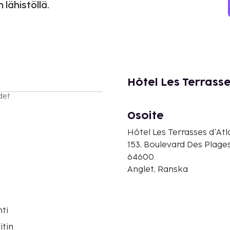
 lähistöllä.
Hôtel Les Terrasse
det
Osoite
Hôtel Les Terrasses d'Atl
153, Boulevard Des Plage
64600
Anglet, Ranska
ti
itin