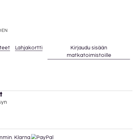
EDEN
teet
Lahjakortti
Kirjaudu sisään
matkatoimistoille
t
syn