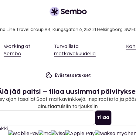
suoritettavat maksut.
na Line Travel Group AB, Kungsgatan 6, 252 21 Helsingborg, SW
er yö. Tätä veroa ei
Working at
Turvallista
Koh
lmoittamat maksut.
Sembo
matkavakuudella
kilö
ö yhteen suuntaan
yhteen suuntaan)
Evästeasetukset
Älä jää paitsi – tilaa uusimmat päivitykse
sy ajan tasalla! Saat matkavinkkejä, inspiraatiota ja pää
öpyminen, ja siihen
ainutlaatuisiin tarjouksiin.
ima-allas
Tilaa
a takuumaksut eivät
.