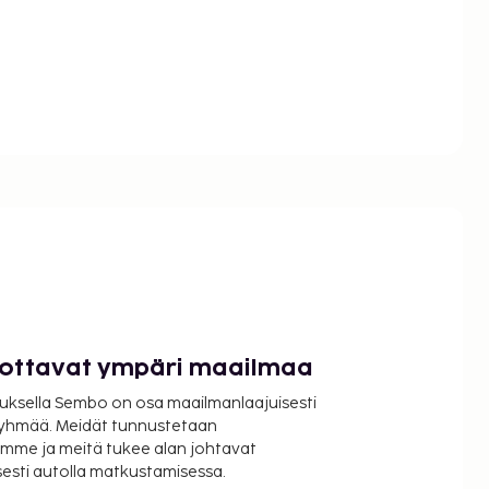
luottavat ympäri maailmaa
uksella Sembo on osa maailmanlaajuisesti
ryhmää. Meidät tunnustetaan
mme ja meitä tukee alan johtavat
isesti autolla matkustamisessa.