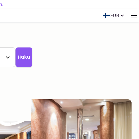
n.
EUR
Haku