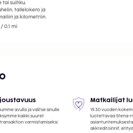
tai suihku,
helin, tallelokero ja
iliin ja kilometriin.
/ 0,1 mi
 / 0,2 mi
bo
 joustavuus
Matkailijat 
mme avulla ja valitse sinulle
Yli 30 vuoden kokem
ksymme kaikki suuret
luotettavaa Stena-
 transaktion varmistamiseksi.
asiantuntemuksesta
akkreditoinnit, erity