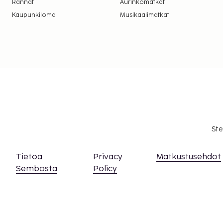
Rannat
Aurinkomatkat
Lemmikit: 10 EUR per lemmikki per yö
Kaupunkiloma
Musikaalimatkat
Avustajaeläimistä ei veloiteta lisämaksuja
Yllä oleva luettelo ei ehkä kata kaikkea. Maksut j
välttämättä sisällä veroja, ja ne saattavat muuttua
Kansallisten määräysten vuoksi käteismaksut e
EUR:n suuruista summaa tässä majoituspaikassa
asiasta ottamalla yhteyttä majoituspaikkaan
olevien tietojen avulla.
Asiakkaat voivat järjestää lemmikkiensä majo
yhteyttä suoraan majoituspaikkaan käyttämäl
Ste
olevia yhteystietoja (lemmikeistä veloitetaan l
löytyy lisätietoja lisämaksuja koskevassa osios
Tietoa
Privacy
Matkustusehdot
Kontaktiton uloskirjautuminen on saatavilla.
Sembosta
Policy