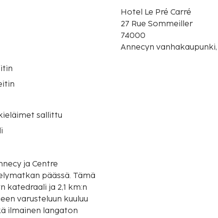
Hotel Le Pré Carré
27 Rue Sommeiller
74000
Annecyn vanhakaupunki,
itin
itin
o
eläimet sallittu
i
Annecy ja Centre
matkan päässä. Tämä
 katedraali ja 2,1 km:n
een varusteluun kuuluu
kä ilmainen langaton