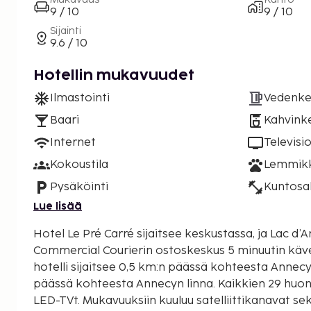
9 / 10
9 / 10
Sijainti
9.6 / 10
Hotellin mukavuudet
Ilmastointi
Vedenke
Baari
Kahvinke
Internet
Televisi
Kokoustila
Lemmikki
Pysäköinti
Kuntosal
Lue lisää
Hotel Le Pré Carré sijaitsee keskustassa, ja Lac d’
Commercial Courierin ostoskeskus 5 minuutin kävely
hotelli sijaitsee 0,5 km:n päässä kohteesta Annecyn
päässä kohteesta Annecyn linna. Kaikkien 29 huon
LED-TVt. Mukavuuksiin kuuluu satelliittikanavat se