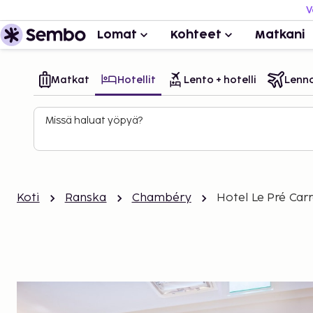
V
Lomat
Kohteet
Matkani
Matkat
Hotellit
Lento + hotelli
Lenn
Missä haluat yöpyä?
Koti
Ranska
Chambéry
Hotel Le Pré Car