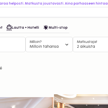
araa helposti. Matkusta joustavasti. Aina parhaaseen hintaa
ot
Lautta + Hotelli
Multi-stop
Milloin?
Matkustajat
Milloin tahansa
2 aikuista
ré