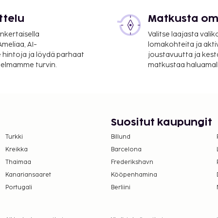
 mi
ttelu
Matkusta oma
m / 29,6 mi
nkertaisella
Valitse laajasta valik
det aulassa ja
meliaa, AI-
lomakohteita ja akti
maksullinen omatoiminen
 hintoja ja löydä parhaat
joustavuutta ja kest
itelmamme turvin.
matkustaa haluamalla
mpäri vuorokauden auki
ys ja takka aulassa.
nen buffetaamiainen
ehitysjärjestö ATOUT.
Suositut kaupungit
suoritettavat maksut.
Turkki
Billund
Kreikka
Barcelona
er yö. Tätä veroa ei
Thaimaa
Frederikshavn
Kanariansaaret
Kööpenhamina
lmoittamat maksut.
Portugali
Berliini
 ja 8 EUR lapsille
ö