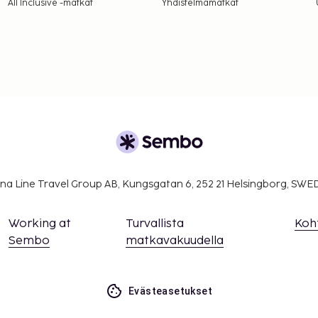
All Inclusive -matkat
Yhdistelmämatkat
a takuumaksut eivät
.
ivät voi ylittää 1000
. Saat lisätietoja
 varausvahvistuksessa
ituksen ottamalla
lä varausvahvistuksessa
na Line Travel Group AB, Kungsgatan 6, 252 21 Helsingborg, SW
isämaksuja, ja niistä
sa).
Working at
Turvallista
Koh
Sembo
matkavakuudella
Evästeasetukset