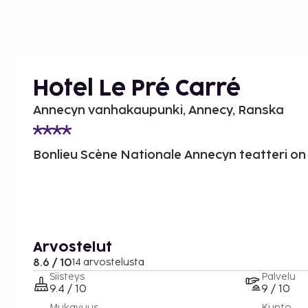
Hotel Le Pré Carré
Annecyn vanhakaupunki, Annecy, Ranska
Bonlieu Scène Nationale Annecyn teatteri on 
Arvostelut
8.6 / 10
14 arvostelusta
Siisteys
Palvelu
9.4 / 10
9 / 10
Mukavuus
Kunto