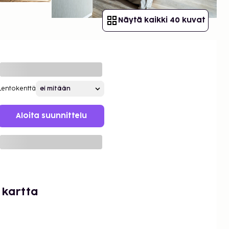
Näytä kaikki 40 kuvat
Lentokenttä
Aloita suunnittelu
 kartta