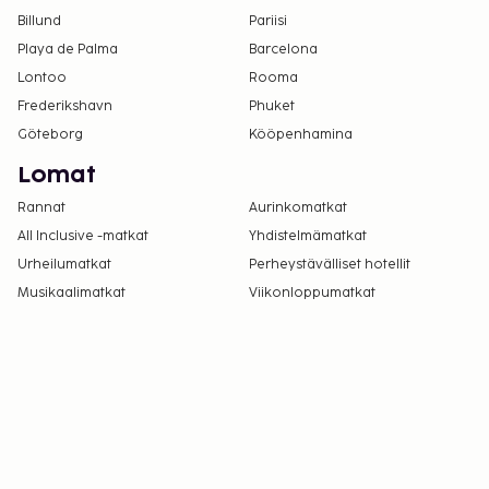
Billund
Pariisi
Playa de Palma
Barcelona
Lontoo
Rooma
Frederikshavn
Phuket
Göteborg
Kööpenhamina
Lomat
Rannat
Aurinkomatkat
All Inclusive -matkat
Yhdistelmämatkat
Urheilumatkat
Perheystävälliset hotellit
Musikaalimatkat
Viikonloppumatkat