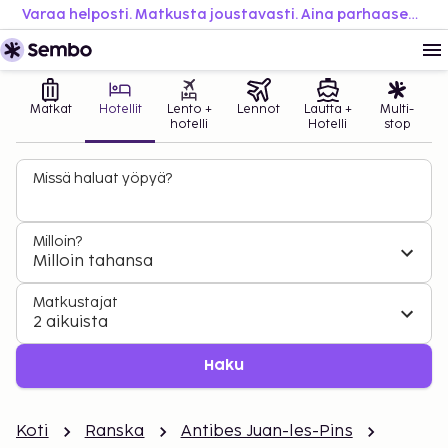
Varaa helposti. Matkusta joustavasti. Aina parhaaseen hintaan.
Matkat
Hotellit
Lento +
Lennot
Lautta +
Multi-
hotelli
Hotelli
stop
Missä haluat yöpyä?
Milloin?
Milloin tahansa
Matkustajat
2 aikuista
Haku
Koti
Ranska
Antibes Juan-les-Pins