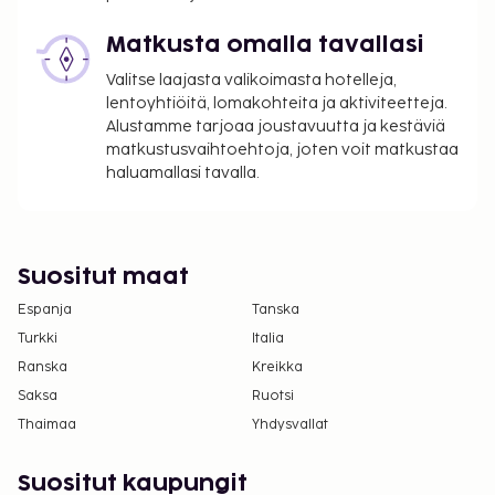
Matkusta omalla tavallasi
Valitse laajasta valikoimasta hotelleja,
lentoyhtiöitä, lomakohteita ja aktiviteetteja.
Alustamme tarjoaa joustavuutta ja kestäviä
matkustusvaihtoehtoja, joten voit matkustaa
haluamallasi tavalla.
Suositut maat
Espanja
Tanska
Turkki
Italia
Ranska
Kreikka
Saksa
Ruotsi
Thaimaa
Yhdysvallat
Suositut kaupungit