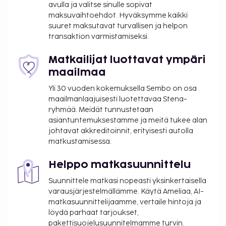
avulla ja valitse sinulle sopivat
Lemmikit: 9 EUR per lemmikki per yö
maksuvaihtoehdot. Hyväksymme kaikki
Avustajaeläimistä ei veloiteta lisämaksuja
suuret maksutavat turvallisen ja helpon
transaktion varmistamiseksi.
Yllä oleva luettelo ei ehkä kata kaikkea. Maksut ja
takuumaksut eivät välttämättä sisällä veroja, ja ne
Matkailijat luottavat ympäri
saattavat muuttua.
maailmaa
Kansallisten määräysten vuoksi käteismaksut
Yli 30 vuoden kokemuksella Sembo on osa
eivät voi ylittää 1000 EUR:n suuruista summaa
maailmanlaajuisesti luotettavaa Stena-
tässä majoituspaikassa. Saat lisätietoja asiasta
ryhmää. Meidät tunnustetaan
ottamalla yhteyttä majoituspaikkaan
asiantuntemuksestamme ja meitä tukee alan
varausvahvistuksessa olevien tietojen avulla.
johtavat akkreditoinnit, erityisesti autolla
matkustamisessa.
Helppo matkasuunnittelu
Suunnittele matkasi nopeasti yksinkertaisella
varausjärjestelmällämme. Käytä Ameliaa, AI-
matkasuunnittelijaamme, vertaile hintoja ja
löydä parhaat tarjoukset,
pakettisuojelusuunnitelmamme turvin.