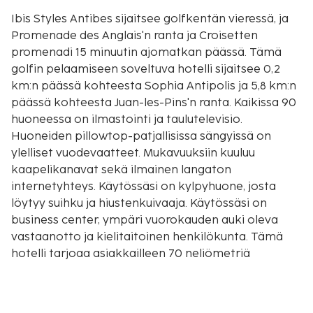
Ibis Styles Antibes sijaitsee golfkentän vieressä, ja
Promenade des Anglais'n ranta ja Croisetten
promenadi 15 minuutin ajomatkan päässä. Tämä
golfin pelaamiseen soveltuva hotelli sijaitsee 0,2
km:n päässä kohteesta Sophia Antipolis ja 5,8 km:n
päässä kohteesta Juan-les-Pins'n ranta. Kaikissa 90
huoneessa on ilmastointi ja taulutelevisio.
Huoneiden pillowtop-patjallisissa sängyissä on
ylelliset vuodevaatteet. Mukavuuksiin kuuluu
kaapelikanavat sekä ilmainen langaton
internetyhteys. Käytössäsi on kylpyhuone, josta
löytyy suihku ja hiustenkuivaaja. Käytössäsi on
business center, ympäri vuorokauden auki oleva
vastaanotto ja kielitaitoinen henkilökunta. Tämä
hotelli tarjoaa asiakkailleen 70 neliömetriä
kokoustiloja, joihin kuuluu konferenssitila ja
kokoushuoneita. Palveluihin kuuluu maksullinen
omatoiminen pysäköinti. Käytössäsi on terassi sekä