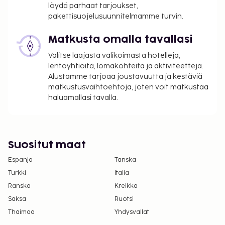
löydä parhaat tarjoukset,
ilmoittamat maksut.
pakettisuojelusuunnitelmamme turvin.
Maksu buffetaamiaisesta: noin 12.00 EUR per
henkilö
Matkusta omalla tavallasi
Omatoiminen pysäköinti: 10.00 EUR per yö
Valitse laajasta valikoimasta hotelleja,
Lemmikit: 15.00 EUR per lemmikki per yö
lentoyhtiöitä, lomakohteita ja aktiviteetteja.
Avustajaeläimistä ei veloiteta lisämaksuja
Alustamme tarjoaa joustavuutta ja kestäviä
Lisävuode: 15.0 EUR per yö
matkustusvaihtoehtoja, joten voit matkustaa
haluamallasi tavalla.
Yllä oleva luettelo ei ehkä kata kaikkea. Maksut ja
takuumaksut eivät välttämättä sisällä veroja, ja ne
saattavat muuttua.
Suositut maat
Kansallisten määräysten vuoksi käteismaksut
eivät voi ylittää 1000 EUR:n suuruista summaa
Espanja
Tanska
tässä majoituspaikassa. Saat lisätietoja asiasta
Turkki
Italia
ottamalla yhteyttä majoituspaikkaan
Ranska
Kreikka
varausvahvistuksessa olevien tietojen avulla.
Saksa
Ruotsi
Asiakkaat voivat järjestää lemmikkiensä
Thaimaa
Yhdysvallat
majoituksen ottamalla yhteyttä suoraan