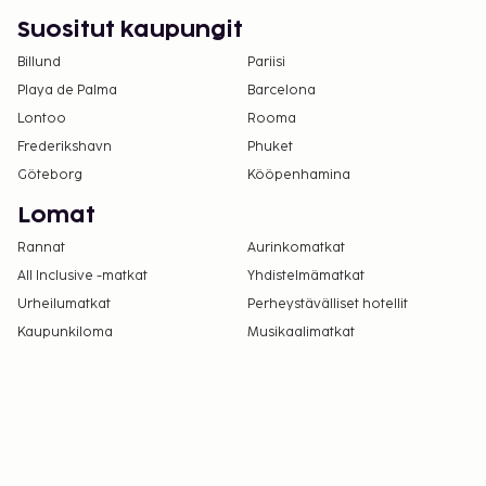
majoituspaikkaan käyttämällä
Suositut kaupungit
varausvahvistuksessa olevia yhteystietoja
(lemmikeistä veloitetaan lisämaksuja, ja niistä
Billund
Pariisi
löytyy lisätietoja lisämaksuja koskevassa
Playa de Palma
Barcelona
osiossa).
Lontoo
Rooma
Pysäköintialueella on korkeusrajoituksia.
Frederikshavn
Phuket
Kontaktiton uloskirjautuminen on saatavilla.
Göteborg
Kööpenhamina
Lomat
Rannat
Aurinkomatkat
All Inclusive -matkat
Yhdistelmämatkat
Urheilumatkat
Perheystävälliset hotellit
Kaupunkiloma
Musikaalimatkat