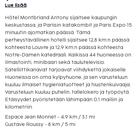
Lue lisää
Hôtel Montbriand Antony sijaitsee kaupungin
keskustassa, ja Pariisin katakombit ja Paris Expo 15
minuutin ajomatkan päässä. Tämä
perheystävällinen hotelli sijaitsee 12,8 km:n päässä
kohteesta Louvre ja 12,9 km:n päässä kohteesta
Notre-Damen katedraali. Kaikissa 44 huoneessa on
ilmastointi, minibaari sekä taulutelevisio.
Satelliittikanavat tarjoavat viihdykettä jokaiselle.
Huoneissa on oma kylpyhuone, ja sen varusteluun
kuuluu ilmaiset hygieniatuotteet ja hiustenkuivaaja.
Varusteluun kuuluu puhelin, tallelokero ja työpöytä.
Etäisyydet pyöristetään lähimpään 0,1 mailiin ja
kilometriin.
Espace Jean Monnet - 4,9 km / 3,1 mi
Gustave Roussy - 8 km / 5 mi
Marché International de Rungis (tukkutori) - 8,6 km /