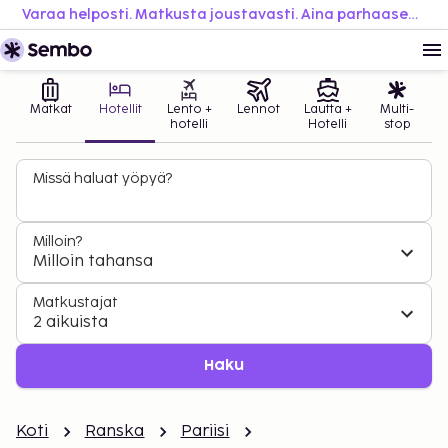
Varaa helposti. Matkusta joustavasti. Aina parhaaseen hintaan.
Matkat
Hotellit
Lento +
Lennot
Lautta +
Multi-
hotelli
Hotelli
stop
Missä haluat yöpyä?
Milloin?
Milloin tahansa
Matkustajat
2 aikuista
Haku
Koti
Ranska
Pariisi