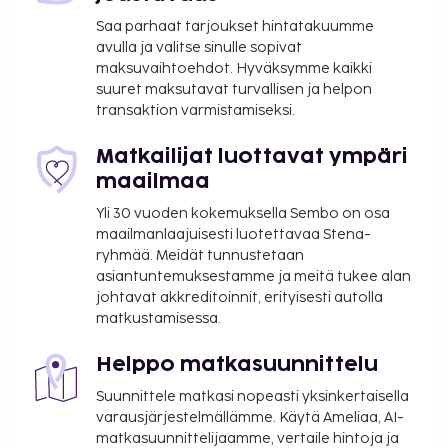
sanomalehdet aulassa ja ympäri vuorokauden auki
oleva vastaanotto. Palveluihin kuuluu maksullinen
Saa parhaat tarjoukset hintatakuumme
avulla ja valitse sinulle sopivat
omatoiminen pysäköinti. Käytössäsi on puutarha
maksuvaihtoehdot. Hyväksymme kaikki
sekä ilmainen langaton internetyhteys ja pelihalli/-
suuret maksutavat turvallisen ja helpon
huone. Tämä hotelli tarjoaa asiakkailleen
transaktion varmistamiseksi.
välipalabaarin/delin ja ympärivuorokautisen
huonepalvelun. Päätä päiväsi nauttimalla muutama
Matkailijat luottavat ympäri
drinkki baarissa. Maksullinen buffetaamiainen
maailmaa
tarjotaan päivittäin klo 6.30–10.30. Tämän
Yli 30 vuoden kokemuksella Sembo on osa
majoituspaikan virallisen tähtiluokituksen on
maailmanlaajuisesti luotettavaa Stena-
myöntänyt Ranskan turismin kehitysjärjestö ATOUT.
ryhmää. Meidät tunnustetaan
Majoituspaikka veloittaa seuraavat paikan päällä
asiantuntemuksestamme ja meitä tukee alan
suoritettavat maksut. Maksuihin saattaa sisältyä
johtavat akkreditoinnit, erityisesti autolla
matkustamisessa.
sovellettavat verot:
Kaupungin perimä vero: 7.48 EUR per henkilö
Helppo matkasuunnittelu
per yö. Tätä veroa ei peritä alle 18 vuotta
Suunnittele matkasi nopeasti yksinkertaisella
vanhoilta lapsilta.
varausjärjestelmällämme. Käytä Ameliaa, AI-
matkasuunnittelijaamme, vertaile hintoja ja
Tässä on mainittu kaikki majoituspaikan meille