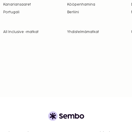
Kanariansaaret
Kööpenhamina
Portugali
Berliini
All Inclusive -matkat
Yhdistelmämatkat