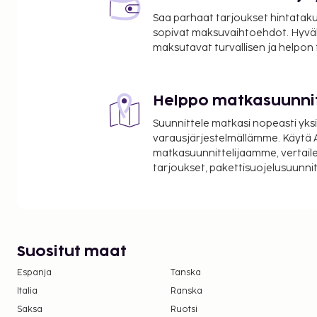
Saa parhaat tarjoukset hintatakuu
sopivat maksuvaihtoehdot. Hyvä
maksutavat turvallisen ja helpon
Helppo matkasuunni
Suunnittele matkasi nopeasti yksi
varausjärjestelmällämme. Käytä A
matkasuunnittelijaamme, vertaile
tarjoukset, pakettisuojelusuunn
Suositut maat
Espanja
Tanska
Italia
Ranska
Saksa
Ruotsi