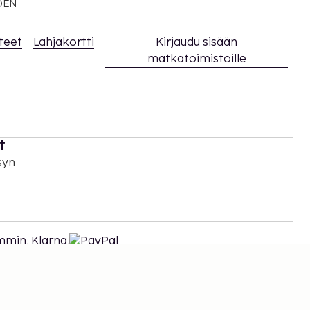
EDEN
teet
Lahjakortti
Kirjaudu sisään
matkatoimistoille
t
syn