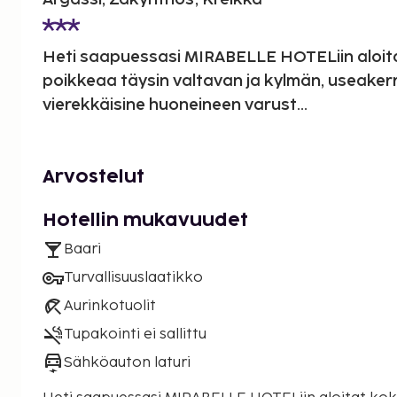
Heti saapuessasi MIRABELLE HOTELiin aloit
poikkeaa täysin valtavan ja kylmän, useaker
vierekkäisine huoneineen varust...
Arvostelut
Hotellin mukavuudet
Baari
Turvallisuuslaatikko
Aurinkotuolit
Tupakointi ei sallittu
Sähköauton laturi