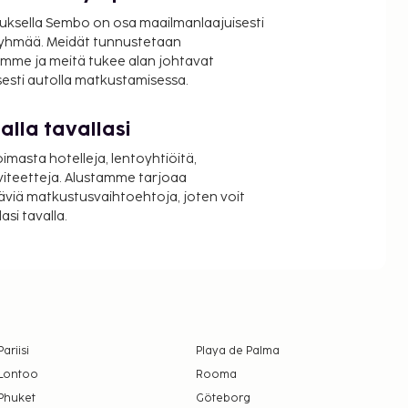
uksella Sembo on osa maailmanlaajuisesti
ryhmää. Meidät tunnustetaan
mme ja meitä tukee alan johtavat
isesti autolla matkustamisessa.
lla tavallasi
oimasta hotelleja, lentoyhtiöitä,
viteetteja. Alustamme tarjoaa
äviä matkustusvaihtoehtoja, joten voit
si tavalla.
Pariisi
Playa de Palma
Lontoo
Rooma
Phuket
Göteborg