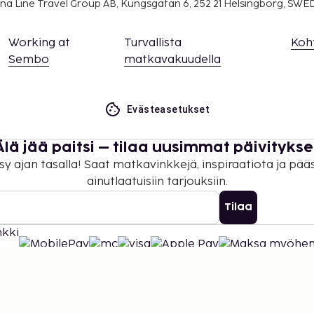
na Line Travel Group AB, Kungsgatan 6, 252 21 Helsingborg, SW
Working at
Turvallista
Koh
Sembo
matkavakuudella
Evästeasetukset
Älä jää paitsi – tilaa uusimmat päivitykse
sy ajan tasalla! Saat matkavinkkejä, inspiraatiota ja pää
ainutlaatuisiin tarjouksiin.
Tilaa
©
2026
Stena Line Travel Group AB