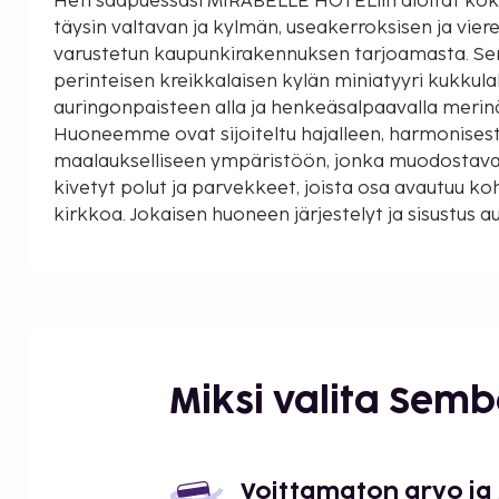
Heti saapuessasi MIRABELLE HOTELiin aloitat ko
täysin valtavan ja kylmän, useakerroksisen ja vie
varustetun kaupunkirakennuksen tarjoamasta. Sen
perinteisen kreikkalaisen kylän miniatyyri kukkula
auringonpaisteen alla ja henkeäsalpaavalla merinä
Huoneemme ovat sijoiteltu hajalleen, harmonisest
maalaukselliseen ympäristöön, jonka muodostavat
kivetyt polut ja parvekkeet, joista osa avautuu koh
kirkkoa. Jokaisen huoneen järjestelyt ja sisustus 
tuntemaan olonsa mukavaksi ja viihtyisäksi heidä
äärellä, nauttimaan unistaan heidän valitsemassa
ja irtautumaan kaupungin rutiineista. Koettuaan h
tuoksut ja esineet, vieraamme kohtaavat uudenla
astuessaan huoneensa parvekkeelle. Heidän edes
taivaan rajaton sinisyys samalla kun. . .
Miksi valita Sem
Voittamaton arvo ja