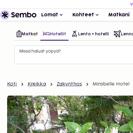
V
Lomat
Kohteet
Matkani
Matkat
Hotellit
Lento + hotelli
Lenn
Missä haluat yöpyä?
Koti
Kreikka
Zakynthos
Mirabelle Hotel