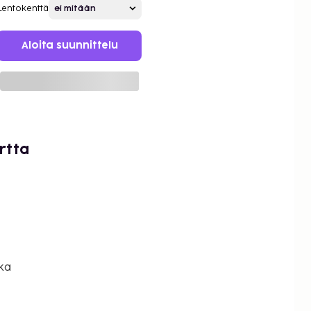
Lentokenttä
Aloita suunnittelu
rtta
ka