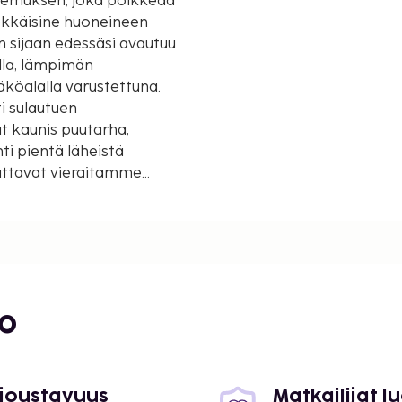
kemuksen, joka poikkeaa
rekkäisine huoneineen
 sijaan edessäsi avautuu
lla, lämpimän
köalalla varustettuna.
i sulautuen
 kaunis puutarha,
ti pientä läheistä
auttavat vieraitamme
n lomaillessaan meren
an laadukkaassa patjassa
uoneen värit, harmoniset
isen tunneskaalan
sään avautuu meren ja
bo
 joustavuus
Matkailijat 