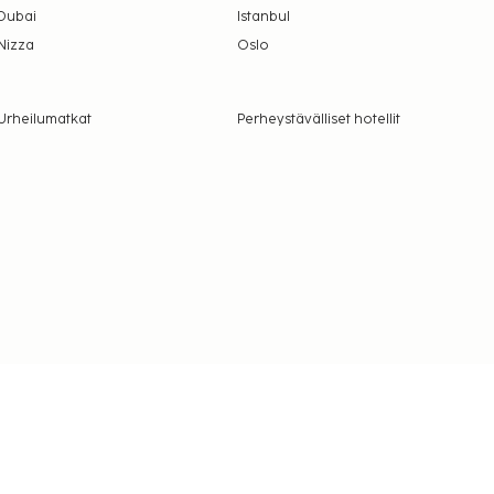
Dubai
Istanbul
Nizza
Oslo
Urheilumatkat
Perheystävälliset hotellit