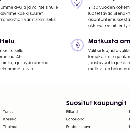
mme avulla ja valitse sinulle
Yli 30 vuoden kokem
ksymme kaikki suuret
luotettavaa Stena-
 transaktion varmistamiseksi.
asiantuntemuksesta
akkreditoinnit, erity
ttelu
Matkusta oma
nkertaisella
Valitse laajasta valik
meliaa, AI-
lomakohteita ja akti
 hintoja ja löydä parhaat
joustavuutta ja kest
itelmamme turvin.
matkustaa haluamalla
Suositut kaupungit
Turkki
Billund
Kreikka
Barcelona
Thaimaa
Frederikshavn