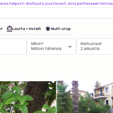
araa helposti. Matkusta joustavasti. Aina parhaaseen hintaa
ot
Lautta + Hotelli
Multi-stop
Milloin?
Matkustajat
Milloin tahansa
2 aikuista