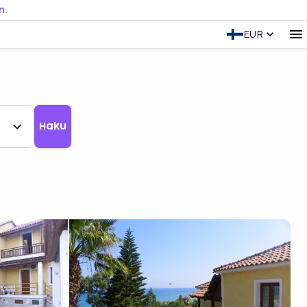
n.
EUR
Haku