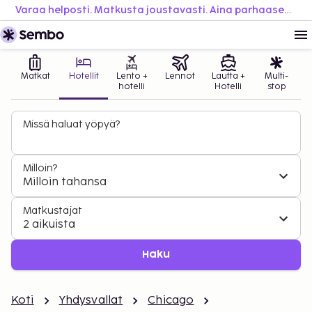
Varaa helposti. Matkusta joustavasti. Aina parhaaseen hintaan.
Matkat
Hotellit
Lento +
Lennot
Lautta +
Multi-
hotelli
Hotelli
stop
Missä haluat yöpyä?
Milloin?
Milloin tahansa
Matkustajat
2 aikuista
Haku
Koti
Yhdysvallat
Chicago