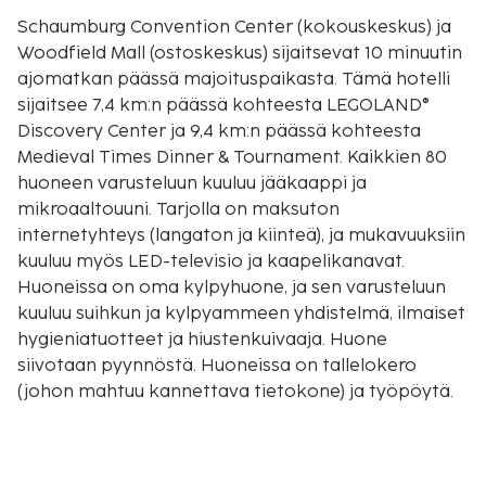
Schaumburg Convention Center (kokouskeskus) ja
Woodfield Mall (ostoskeskus) sijaitsevat 10 minuutin
ajomatkan päässä majoituspaikasta. Tämä hotelli
sijaitsee 7,4 km:n päässä kohteesta LEGOLAND®
Discovery Center ja 9,4 km:n päässä kohteesta
Medieval Times Dinner & Tournament. Kaikkien 80
huoneen varusteluun kuuluu jääkaappi ja
mikroaaltouuni. Tarjolla on maksuton
internetyhteys (langaton ja kiinteä), ja mukavuuksiin
kuuluu myös LED-televisio ja kaapelikanavat.
Huoneissa on oma kylpyhuone, ja sen varusteluun
kuuluu suihkun ja kylpyammeen yhdistelmä, ilmaiset
hygieniatuotteet ja hiustenkuivaaja. Huone
siivotaan pyynnöstä. Huoneissa on tallelokero
(johon mahtuu kannettava tietokone) ja työpöytä.
Etäisyydet pyöristetään lähimpään 0,1 mailiin ja
kilometriin.
OSHA Training Institute - 0,2 km / 0,2 mi