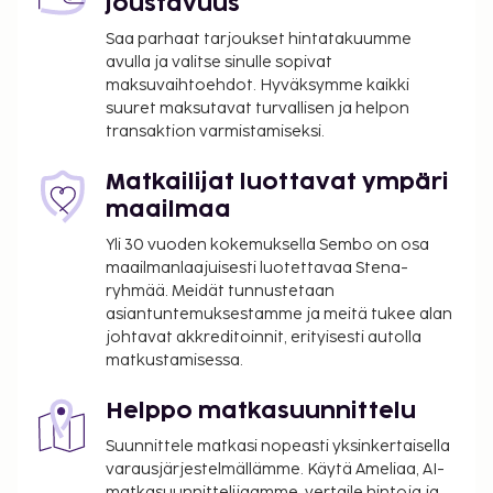
joustavuus
Chicago O’Haren kansainvälinen lentokenttä (ORD) -
17,1 km / 10,6 mi
Saa parhaat tarjoukset hintatakuumme
Chicago, IL (PWK-Chicago Executive) - 29,6 km / 18,4
avulla ja valitse sinulle sopivat
maksuvaihtoehdot. Hyväksymme kaikki
mi
suuret maksutavat turvallisen ja helpon
Chicago, IL (DPA-Dupage) - 41,8 km / 26 mi
transaktion varmistamiseksi.
Chicago Midway -lentokenttä (MDW) - 60,4 km / 37,6
mi
Matkailijat luottavat ympäri
Majoituspaikan ensisijainen lentokenttä on Chicago
maailmaa
O’Haren kansainvälinen lentokenttä (ORD).
Yli 30 vuoden kokemuksella Sembo on osa
Käytössäsi on ilmainen kiinteä internetyhteys,
maailmanlaajuisesti luotettavaa Stena-
ympäri vuorokauden auki oleva business center ja
ryhmää. Meidät tunnustetaan
asiantuntemuksestamme ja meitä tukee alan
ympäri vuorokauden auki oleva vastaanotto.
johtavat akkreditoinnit, erityisesti autolla
Palveluihin kuuluu ilmainen pysäköinti. Seuraavat
matkustamisessa.
palvelut ovat saatavilla: ympäri vuorokauden auki
oleva kuntokeskus, ilmainen langaton
Helppo matkasuunnittelu
internetyhteys ja televisio yleisissä tiloissa. Ilmainen
Suunnittele matkasi nopeasti yksinkertaisella
mannermainen aamiainen tarjoillaan päivittäin klo
varausjärjestelmällämme. Käytä Ameliaa, AI-
6.30–9.30.
matkasuunnittelijaamme, vertaile hintoja ja