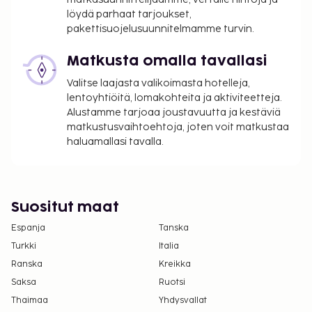
Majoituspaikka veloittaa seuraavat paikan päällä
löydä parhaat tarjoukset,
suoritettavat maksut. Maksuihin saattaa sisältyä
pakettisuojelusuunnitelmamme turvin.
sovellettavat verot:
Matkusta omalla tavallasi
100 USD:n suuruinen vahinkotakuumaksu
Valitse laajasta valikoimasta hotelleja,
veloitetaan ennen sisäänkirjautumista.
lentoyhtiöitä, lomakohteita ja aktiviteetteja.
Tässä on mainittu kaikki majoituspaikan meille
Alustamme tarjoaa joustavuutta ja kestäviä
matkustusvaihtoehtoja, joten voit matkustaa
ilmoittamat maksut.
haluamallasi tavalla.
Aikainen sisäänkirjautuminen on saatavilla
lisämaksusta (saatavuuden mukaan)
Myöhäinen uloskirjautuminen on saatavilla
lisämaksusta (saatavuuden mukaan)
Suositut maat
Yllä oleva luettelo ei ehkä kata kaikkea. Maksut ja
Espanja
Tanska
takuumaksut eivät välttämättä sisällä veroja, ja ne
Turkki
Italia
saattavat muuttua.
Ranska
Kreikka
Saksa
Ruotsi
Lapset voivat majoittua ilmaiseksi, kun he
Thaimaa
käyttävät vanhemman tai huoltajan huoneessa
Yhdysvallat