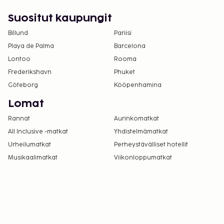
olevia sänkyjä.
Autoa ei tarvita tähän majoituspaikkaan
Suositut kaupungit
pääsemiseksi.
Billund
Pariisi
Rokottamattomien asiakkaiden tulee käyttää
Playa de Palma
Barcelona
kasvomaskia yleisissä tiloissa.
Lontoo
Rooma
Kontaktiton uloskirjautuminen on saatavilla.
Frederikshavn
Phuket
Göteborg
Kööpenhamina
Lomat
Rannat
Aurinkomatkat
All Inclusive -matkat
Yhdistelmämatkat
Urheilumatkat
Perheystävälliset hotellit
Musikaalimatkat
Viikonloppumatkat