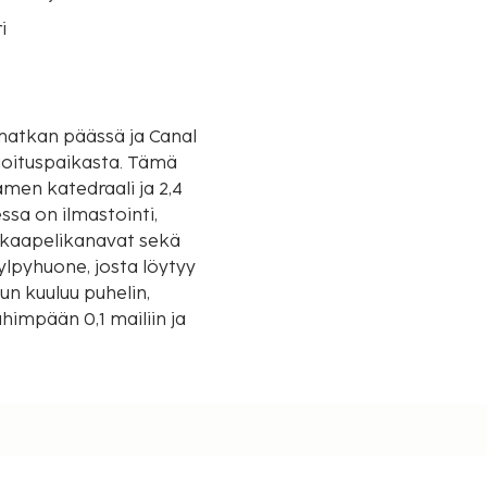
i
ymatkan päässä ja Canal
spaikasta. Tämä
men katedraali ja 2,4
sa on ilmastointi,
u kaapelikanavat sekä
ylpyhuone, josta löytyy
un kuuluu puhelin,
himpään 0,1 mailiin ja