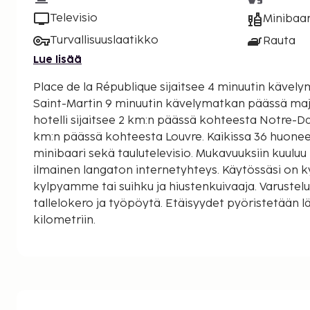
Televisio
Minibaar
Turvallisuuslaatikko
Rauta
Lue lisää
Place de la République sijaitsee 4 minuutin kävel
Saint-Martin 9 minuutin kävelymatkan päässä majoitu
hotelli sijaitsee 2 km:n päässä kohteesta Notre-Da
km:n päässä kohteesta Louvre. Kaikissa 36 huonees
minibaari sekä taulutelevisio. Mukavuuksiin kuulu
ilmainen langaton internetyhteys. Käytössäsi on k
kylpyamme tai suihku ja hiustenkuivaaja. Varustelu
tallelokero ja työpöytä. Etäisyydet pyöristetään lä
kilometriin.
Grands Boulevards - 0,1 km / 0,1 mi
Place de la République - 0,3 km / 0,2 mi
Canal Saint-Martin - 0,8 km / 0,5 mi
Les Halles - 0,9 km / 0,6 mi
Picasso-museo - 1 km / 0,6 mi