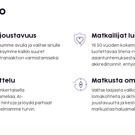
bo
 joustavuus
Matkailijat 
mme avulla ja valitse sinulle
Yli 30 vuoden kokem
ksymme kaikki suuret
luotettavaa Stena-
 transaktion varmistamiseksi.
asiantuntemuksesta
akkreditoinnit, erity
ttelu
Matkusta oma
nkertaisella
Valitse laajasta valik
9 km / 19,2 mi
meliaa, AI-
lomakohteita ja akti
 hintoja ja löydä parhaat
joustavuutta ja kest
lentokenttä (ORY).
itelmamme turvin.
matkustaa haluamalla
taanotto,
 Käytössäsi on terassi
-palvelut. Hotelli