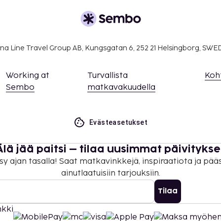
na Line Travel Group AB, Kungsgatan 6, 252 21 Helsingborg, SW
Working at
Turvallista
Koh
Sembo
matkavakuudella
Evästeasetukset
Älä jää paitsi – tilaa uusimmat päivitykse
sy ajan tasalla! Saat matkavinkkejä, inspiraatiota ja pää
ainutlaatuisiin tarjouksiin.
Tilaa