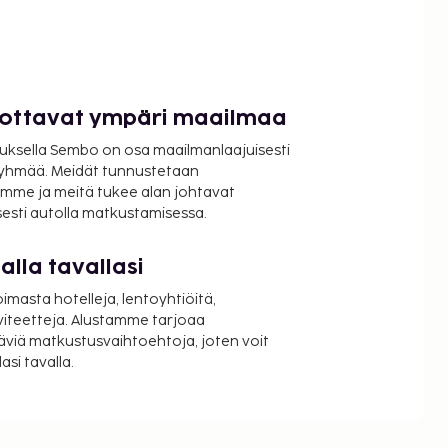
luottavat ympäri maailmaa
uksella Sembo on osa maailmanlaajuisesti
ryhmää. Meidät tunnustetaan
mme ja meitä tukee alan johtavat
isesti autolla matkustamisessa.
lla tavallasi
oimasta hotelleja, lentoyhtiöitä,
viteetteja. Alustamme tarjoaa
äviä matkustusvaihtoehtoja, joten voit
si tavalla.