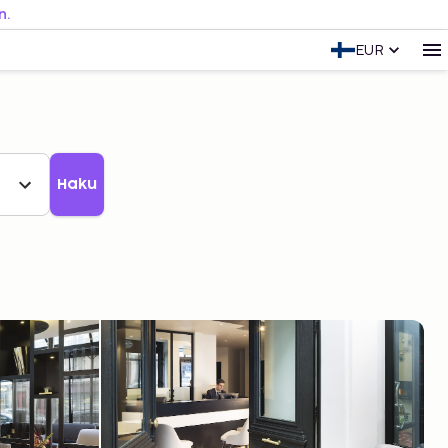
n.
EUR
Haku