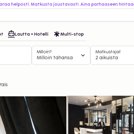
araa helposti. Matkusta joustavasti. Aina parhaaseen hintaa
ot
Lautta + Hotelli
Multi-stop
Milloin?
Matkustajat
Milloin tahansa
2 aikuista
rais