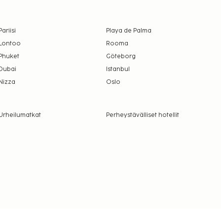
Pariisi
Playa de Palma
Lontoo
Rooma
Phuket
Göteborg
Dubai
Istanbul
Nizza
Oslo
Urheilumatkat
Perheystävälliset hotellit