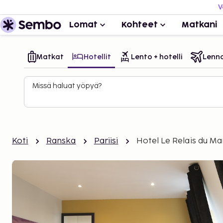
V
Lomat
Kohteet
Matkani
Matkat
Hotellit
Lento + hotelli
Lenn
Missä haluat yöpyä?
Koti
Ranska
Pariisi
Hotel Le Relais du Ma