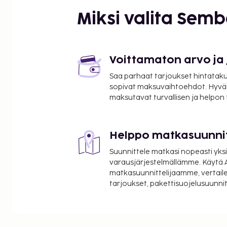
Hôtel de Ville -kaupungintalo - 1,4 km / 0,9 mi
Miksi valita Sem
Rue de Rivoli - 1,4 km / 0,9 mi
Place des Vosges (aukio) - 1,4 km / 0,9 mi
Île de la Cité - 1,7 km / 1,1 mi
Boulevard Haussmann (bulevardi) - 1,8 km / 1,1 mi
Voittamaton arvo ja
Notre-Damen katedraali - 1,8 km / 1,1 mi
Saa parhaat tarjoukset hintatakuu
Grévinin museo - 1,9 km / 1,2 mi
sopivat maksuvaihtoehdot. Hyvä
Parc de Belleville (puisto) - 1,9 km / 1,2 mi
maksutavat turvallisen ja helpon
Palais-Royal - 1,9 km / 1,2 mi
Seine - 1,9 km / 1,2 mi
Helppo matkasuunni
Lähimmät lentokentät ovat:
Orlyn lentokenttä (ORY) - 19,3 km / 12 mi
Suunnittele matkasi nopeasti yksi
Roissy - Charles de Gaullen lentokenttä (CDG) - 30,
varausjärjestelmällämme. Käytä A
matkasuunnittelijaamme, vertaile
Majoituspaikan ensisijainen lentokenttä on Orlyn 
tarjoukset, pakettisuojelusuunn
Käytössäsi on ympäri vuorokauden auki oleva vas
matkatavarasäilytys ja tallelokero vastaanotossa.
sekä ilmainen langaton internetyhteys ja concierge