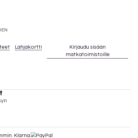
EDEN
teet
Lahjakortti
Kirjaudu sisään
matkatoimistoille
t
syn