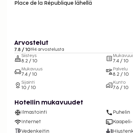
Place de la République lähellä
Arvostelut
7.8 / 10
194 arvostelusta
Siisteys
Mukavuu
8.2 / 10
7.4 / 10
Mukavuus
Palvelu
7.4 / 10
8.2 / 10
Sijainti
Kunto
10 / 10
7.6 / 10
Hotellin mukavuudet
Ilmastointi
Puhelin
Internet
Kaapeli- 
Vedenkeitin
Hiustenk