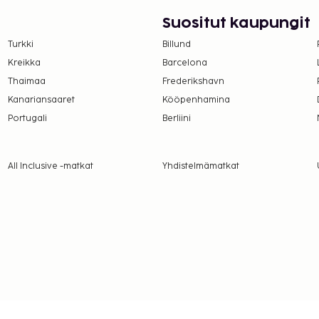
aikoina). Maksullinen
Suositut kaupungit
öntänyt Ranskan turismin
Turkki
Billund
Kreikka
Barcelona
suoritettavat maksut.
Thaimaa
Frederikshavn
Kanariansaaret
Kööpenhamina
er yö. Tätä veroa ei
Portugali
Berliini
lmoittamat maksut.
All Inclusive -matkat
Yhdistelmämatkat
UR per henkilö
a takuumaksut eivät
.
ivät voi ylittää 1000
. Saat lisätietoja
 varausvahvistuksessa