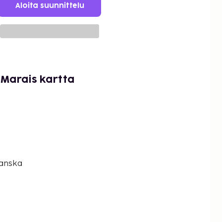
Aloita suunnittelu
 Marais kartta
Ranska