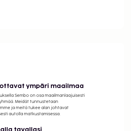
luottavat ympäri maailmaa
uksella Sembo on osa maailmanlaajuisesti
ryhmää. Meidät tunnustetaan
mme ja meitä tukee alan johtavat
isesti autolla matkustamisessa.
lla tavallasi