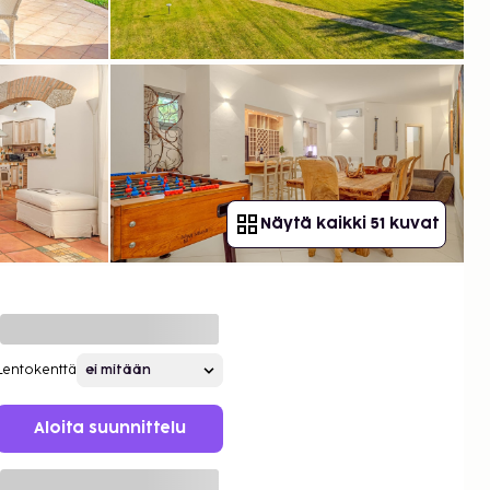
Näytä kaikki 51 kuvat
Lentokenttä
Aloita suunnittelu