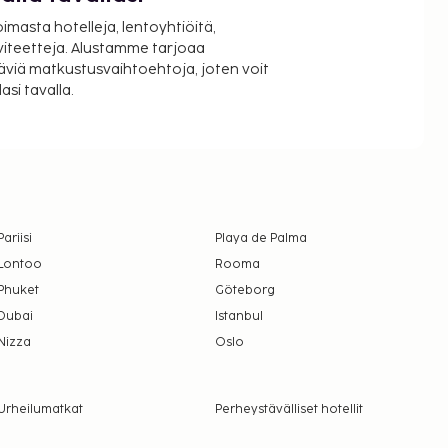
oimasta hotelleja, lentoyhtiöitä,
viteetteja. Alustamme tarjoaa
äviä matkustusvaihtoehtoja, joten voit
si tavalla.
Pariisi
Playa de Palma
Lontoo
Rooma
Phuket
Göteborg
Dubai
Istanbul
Nizza
Oslo
Urheilumatkat
Perheystävälliset hotellit