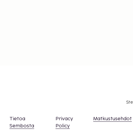
asiasta ottamalla yhteyttä majoituspaikkaan
olevien tietojen avulla.
Majoituspaikka siivotaan ammattimaisesti.
Ste
Tietoa
Privacy
Matkustusehdot
Sembosta
Policy