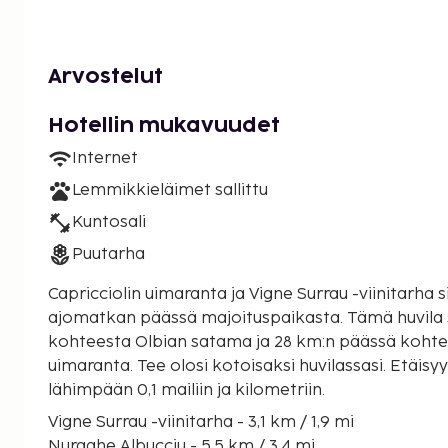
Arvostelut
Hotellin mukavuudet
Internet
Lemmikkieläimet sallittu
Kuntosali
Puutarha
Capricciolin uimaranta ja Vigne Surrau -viinitarha s
ajomatkan päässä majoituspaikasta. Tämä huvila sijaitsee 25,1 km:n päässä
kohteesta Olbian satama ja 28 km:n päässä kohte
uimaranta. Tee olosi kotoisaksi huvilassasi. Etäis
lähimpään 0,1 mailiin ja kilometriin.
Vigne Surrau -viinitarha - 3,1 km / 1,9 mi
Nuraghe Albucciu - 5,5 km / 3,4 mi