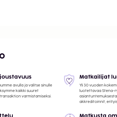
mi
bo
 joustavuus
Matkailijat 
mme avulla ja valitse sinulle
Yli 30 vuoden kokem
da) - 26,8 km / 16,6 mi
ksymme kaikki suuret
luotettavaa Stena-
 transaktion varmistamiseksi.
asiantuntemuksesta
palveluihin kuuluu
akkreditoinnit, erity
suoritettavat maksut.
ttelu
Matkusta oma