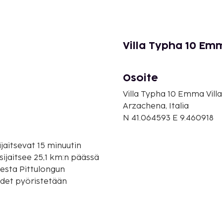
Villa Typha 10 Emm
Osoite
Villa Typha 10 Emma Villa
Arzachena, Italia
N 41.064593 E 9.460918
ijaitsevat 15 minuutin
esta Pittulongun
yydet pyöristetään