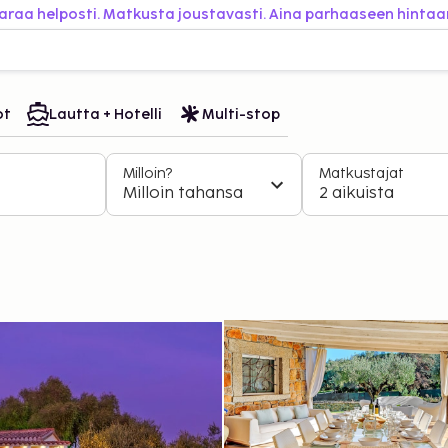
araa helposti. Matkusta joustavasti. Aina parhaaseen hintaa
ot
Lautta + Hotelli
Multi-stop
Milloin?
Matkustajat
Milloin tahansa
2 aikuista