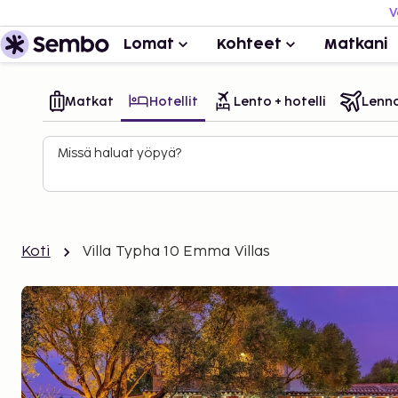
V
Lomat
Kohteet
Matkani
Matkat
Hotellit
Lento + hotelli
Lenn
Missä haluat yöpyä?
Koti
Villa Typha 10 Emma Villas