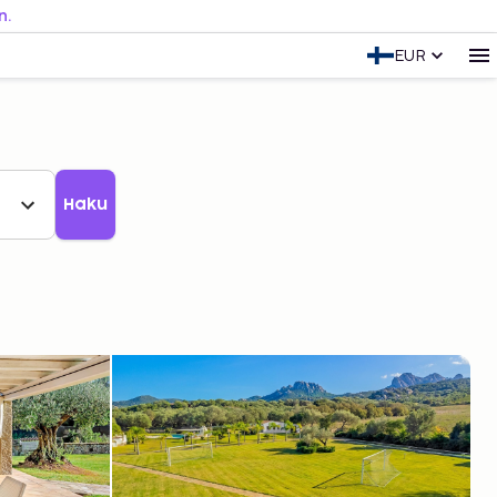
n.
EUR
Haku