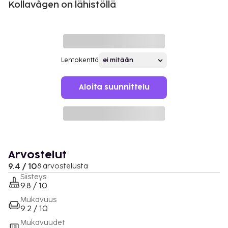
Kollavågen on lähistöllä
Lentokenttä
Aloita suunnittelu
Arvostelut
9.4 / 10
8 arvostelusta
Siisteys
9.8 / 10
Mukavuus
9.2 / 10
Mukavuudet