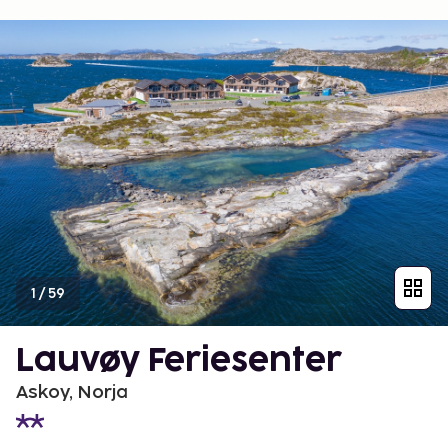
1
/
59
Lauvøy Feriesenter
Askoy, Norja