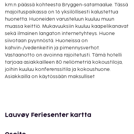
km:n päässä kohteesta Bryggen-satamaalue. Tässä
majoituspaikassa on 16 yksilöllisesti kalustettua
huonetta. Huoneiden varusteluun kuuluu muun
muassa keittiö. Mukavuuksiin kuuluu kaapelikanavat
sekä ilmainen langaton internetyhteys. Huone
siivotaan pyynnöstä. Huoneissa on
kahvin-/vedenkeitin ja pimennysverhot.
Vastaanotto on avoinna rajoitetusti. Tämä hotelli
tarjoaa asiakkailleen 80 neliömetriä kokoustiloja,
joihin kuuluu konferenssitila ja kokoushuone.
Asiakkailla on käytössään maksulliset
lauttaterminaalikuljetukset sekä ilmainen
pysäköinti. Hyödynnä terassi, puutarha ja ilmainen
langaton internetyhteys. Tämän hotellin palveluihin
kuuluu hääpalvelut, kiertoajelu-/lippupalvelu ja
piknikalue. Hotelli tarjoaa asiakkailleen
Lauvøy Feriesenter kartta
huonepalvelun.
Majoituspaikka veloittaa seuraavat paikan päällä