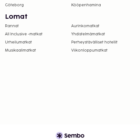
Göteborg
Kööpenhamina
Lomat
Rannat
Aurinkomatkat
All Inclusive -matkat
Yhdistelmämatkat
Urheilumatkat
Perheystävälliset hotellit
Musikaalimatkat
Viikonloppumatkat