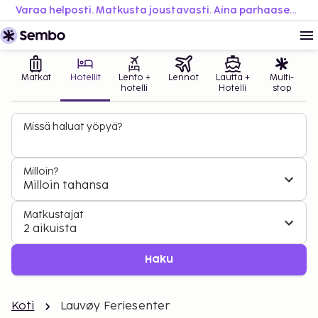
Varaa helposti. Matkusta joustavasti. Aina parhaaseen hintaan.
Matkat
Hotellit
Lento +
Lennot
Lautta +
Multi-
hotelli
Hotelli
stop
Missä haluat yöpyä?
Milloin?
Milloin tahansa
Matkustajat
2 aikuista
Haku
Koti
Lauvøy Feriesenter