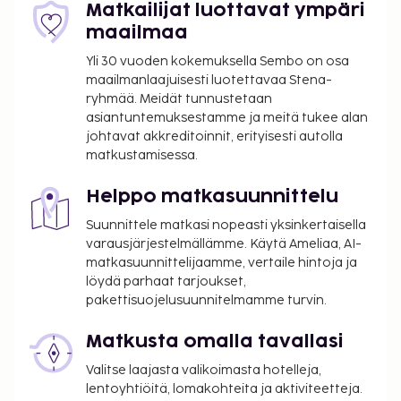
Matkailijat luottavat ympäri
takuumaksut eivät välttämättä sisällä veroja, ja ne
maailmaa
saattavat muuttua.
Yli 30 vuoden kokemuksella Sembo on osa
Hotelli varaa oikeuden kieltäytyä
maailmanlaajuisesti luotettavaa Stena-
tietyntyyppisistä ryhmä- tai juhlavarauksista,
ryhmää. Meidät tunnustetaan
mukaan lukien polttarijuhlat.
asiantuntemuksestamme ja meitä tukee alan
Majoituspaikassa on tarjolla
johtavat akkreditoinnit, erityisesti autolla
yhdistettäviä/vierekkäisiä huoneita, joiden
matkustamisessa.
saatavuus on rajoitettua. Niitä voi pyytää
ottamalla yhteyttä majoituspaikkaan.
Helppo matkasuunnittelu
Yhteystiedot löytyvät varausvahvistuksesta.
Suunnittele matkasi nopeasti yksinkertaisella
Autoa suositellaan tähän majoituspaikkaan
varausjärjestelmällämme. Käytä Ameliaa, AI-
pääsemiseksi.
matkasuunnittelijaamme, vertaile hintoja ja
löydä parhaat tarjoukset,
pakettisuojelusuunnitelmamme turvin.
Matkusta omalla tavallasi
Valitse laajasta valikoimasta hotelleja,
lentoyhtiöitä, lomakohteita ja aktiviteetteja.