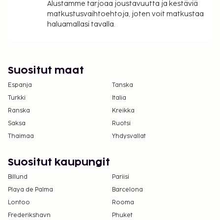
Alustamme tarjoaa joustavuutta ja kestäviä
matkustusvaihtoehtoja, joten voit matkustaa
haluamallasi tavalla.
Suositut maat
Espanja
Tanska
Turkki
Italia
Ranska
Kreikka
Saksa
Ruotsi
Thaimaa
Yhdysvallat
Suositut kaupungit
Billund
Pariisi
Playa de Palma
Barcelona
Lontoo
Rooma
Frederikshavn
Phuket