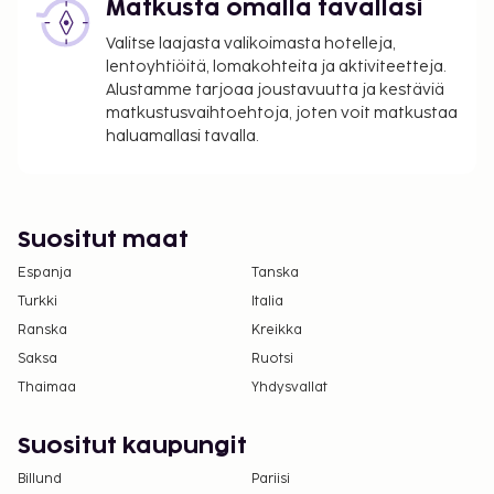
Siivous on saatavilla lisämaksusta.
Matkusta omalla tavallasi
Valitse laajasta valikoimasta hotelleja,
Yllä oleva luettelo ei ehkä kata kaikkea. Maksut ja
lentoyhtiöitä, lomakohteita ja aktiviteetteja.
takuumaksut eivät välttämättä sisällä veroja, ja ne
Alustamme tarjoaa joustavuutta ja kestäviä
saattavat muuttua.
matkustusvaihtoehtoja, joten voit matkustaa
Kansallisten määräysten vuoksi käteismaksut
haluamallasi tavalla.
eivät voi ylittää 1000 EUR:n suuruista summaa
tässä majoituspaikassa. Saat lisätietoja asiasta
ottamalla yhteyttä majoituspaikkaan
Suositut maat
varausvahvistuksessa olevien tietojen avulla.
Espanja
Tanska
Turkki
Italia
Ranska
Kreikka
Saksa
Ruotsi
Thaimaa
Yhdysvallat
Suositut kaupungit
Billund
Pariisi