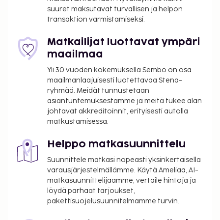
Hyödynnä kuntokeskus ja puutarha. Tämän
suuret maksutavat turvallisen ja helpon
huoneistohotellin palveluihin kuuluu juhlasali ja
transaktion varmistamiseksi.
myyntiautomaatti. Maksullinen buffetaamiainen
tarjotaan päivittäin klo 7.00–10.00.
Matkailijat luottavat ympäri
Majoituspaikka veloittaa seuraavat paikan päällä
maailmaa
suoritettavat maksut. Maksuihin saattaa sisältyä
Yli 30 vuoden kokemuksella Sembo on osa
sovellettavat verot:
maailmanlaajuisesti luotettavaa Stena-
ryhmää. Meidät tunnustetaan
Kaupungin perimä vero: 5.52 EUR per henkilö
asiantuntemuksestamme ja meitä tukee alan
per yö. Tätä veroa ei peritä alle 18 vuotta
johtavat akkreditoinnit, erityisesti autolla
vanhoilta lapsilta.
matkustamisessa.
Tässä on mainittu kaikki majoituspaikan meille
Helppo matkasuunnittelu
ilmoittamat maksut.
Suunnittele matkasi nopeasti yksinkertaisella
Maksu buffetaamiaisesta: noin 16 EUR aikuisille
varausjärjestelmällämme. Käytä Ameliaa, AI-
ja 8 EUR lapsille
matkasuunnittelijaamme, vertaile hintoja ja
Pysäköintimaksu lähellä sijaitsevalla
löydä parhaat tarjoukset,
pysäköintialueella: 12 EUR per päivä (260 metrin
pakettisuojelusuunnitelmamme turvin.
päässä)