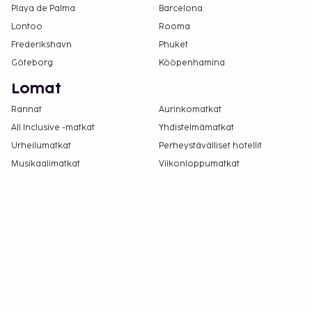
Playa de Palma
Barcelona
Lontoo
Rooma
Frederikshavn
Phuket
Göteborg
Kööpenhamina
Lomat
Rannat
Aurinkomatkat
All Inclusive -matkat
Yhdistelmämatkat
Urheilumatkat
Perheystävälliset hotellit
Musikaalimatkat
Viikonloppumatkat