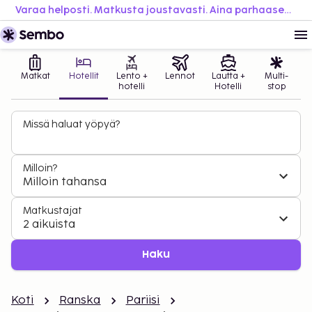
Varaa helposti. Matkusta joustavasti. Aina parhaaseen hintaan.
Matkat
Hotellit
Lento +
Lennot
Lautta +
Multi-
hotelli
Hotelli
stop
Missä haluat yöpyä?
Milloin?
Milloin tahansa
Matkustajat
2 aikuista
Haku
Koti
Ranska
Pariisi