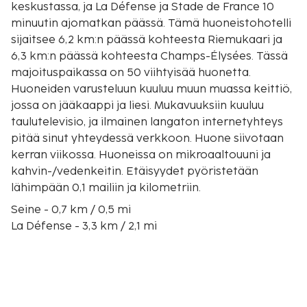
keskustassa, ja La Défense ja Stade de France 10
minuutin ajomatkan päässä. Tämä huoneistohotelli
sijaitsee 6,2 km:n päässä kohteesta Riemukaari ja
6,3 km:n päässä kohteesta Champs-Élysées. Tässä
majoituspaikassa on 50 viihtyisää huonetta.
Huoneiden varusteluun kuuluu muun muassa keittiö,
jossa on jääkaappi ja liesi. Mukavuuksiin kuuluu
taulutelevisio, ja ilmainen langaton internetyhteys
pitää sinut yhteydessä verkkoon. Huone siivotaan
kerran viikossa. Huoneissa on mikroaaltouuni ja
kahvin-/vedenkeitin. Etäisyydet pyöristetään
lähimpään 0,1 mailiin ja kilometriin.
Seine - 0,7 km / 0,5 mi
La Défense - 3,3 km / 2,1 mi
Rue du Faubourg Saint-Honore - 4,1 km / 2,6 mi
Pariisin kongressikeskus - 4,1 km / 2,6 mi
Westfield Les 4 Temps -ostoskeskus - 4,4 km / 2,7 mi
Parc Monceau (puisto) - 4,4 km / 2,7 mi