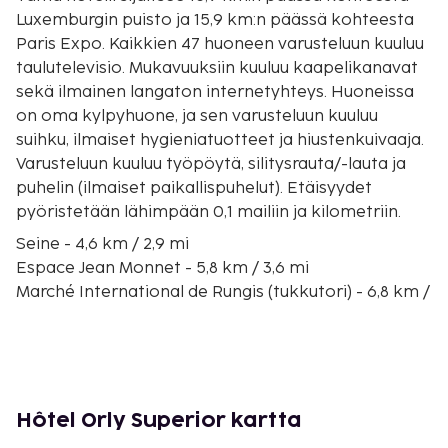
Luxemburgin puisto ja 15,9 km:n päässä kohteesta
Paris Expo. Kaikkien 47 huoneen varusteluun kuuluu
taulutelevisio. Mukavuuksiin kuuluu kaapelikanavat
sekä ilmainen langaton internetyhteys. Huoneissa
on oma kylpyhuone, ja sen varusteluun kuuluu
suihku, ilmaiset hygieniatuotteet ja hiustenkuivaaja.
Varusteluun kuuluu työpöytä, silitysrauta/-lauta ja
puhelin (ilmaiset paikallispuhelut). Etäisyydet
pyöristetään lähimpään 0,1 mailiin ja kilometriin.
Seine - 4,6 km / 2,9 mi
Espace Jean Monnet - 5,8 km / 3,6 mi
Marché International de Rungis (tukkutori) - 6,8 km /
4,2 mi
Gustave Roussy - 11,4 km / 7,1 mi
Créteil Soleil - 12,8 km / 7,9 mi
Place d'Italie - 14,2 km / 8,8 mi
Pariisin katakombit - 14,6 km / 9,1 mi
Hôtel Orly Superior kartta
École Polytechnique - 14,8 km / 9,2 mi