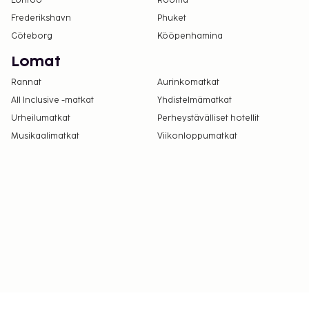
Lontoo
Rooma
Frederikshavn
Phuket
Göteborg
Kööpenhamina
Lomat
Rannat
Aurinkomatkat
All Inclusive -matkat
Yhdistelmämatkat
Urheilumatkat
Perheystävälliset hotellit
Musikaalimatkat
Viikonloppumatkat