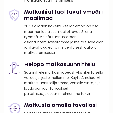
transaktion varmistamiseksi.
myyntiautomaatti. Maksullinen buffetaamiainen
tarjotaan päivittäin klo 5.00–10.00. Tämän
Matkailijat luottavat ympäri
majoituspaikan virallisen tähtiluokituksen on
maailmaa
myöntänyt Ranskan turismin kehitysjärjestö ATOUT.
Yli 30 vuoden kokemuksella Sembo on osa
Maksu buffetaamiaisesta: noin 9.5 EUR aikuisille
maailmanlaajuisesti luotettavaa Stena-
ja 4.75 EUR lapsille
ryhmää. Meidät tunnustetaan
Lemmikit: 8 EUR per lemmikki per yö
asiantuntemuksestamme ja meitä tukee alan
Avustajaeläimistä ei veloiteta lisämaksuja
johtavat akkreditoinnit, erityisesti autolla
matkustamisessa.
Yllä oleva luettelo ei ehkä kata kaikkea. Maksut ja
takuumaksut eivät välttämättä sisällä veroja, ja ne
Helppo matkasuunnittelu
saattavat muuttua.
Suunnittele matkasi nopeasti yksinkertaisella
Kansallisten määräysten vuoksi käteismaksut
varausjärjestelmällämme. Käytä Ameliaa, AI-
matkasuunnittelijaamme, vertaile hintoja ja
eivät voi ylittää 1000 EUR:n suuruista summaa
löydä parhaat tarjoukset,
tässä majoituspaikassa. Saat lisätietoja asiasta
pakettisuojelusuunnitelmamme turvin.
ottamalla yhteyttä majoituspaikkaan
varausvahvistuksessa olevien tietojen avulla.
Matkusta omalla tavallasi