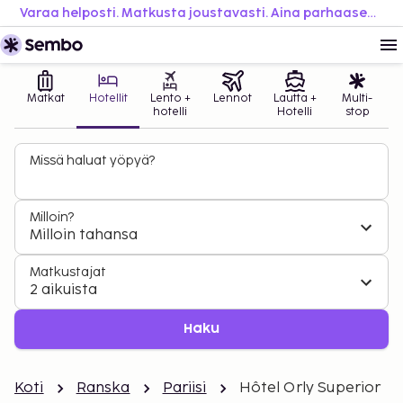
Varaa helposti. Matkusta joustavasti. Aina parhaaseen hintaan.
Matkat
Hotellit
Lento +
Lennot
Lautta +
Multi-
hotelli
Hotelli
stop
Missä haluat yöpyä?
Milloin?
Milloin tahansa
Matkustajat
2 aikuista
Haku
Koti
Ranska
Pariisi
Hôtel Orly Superior