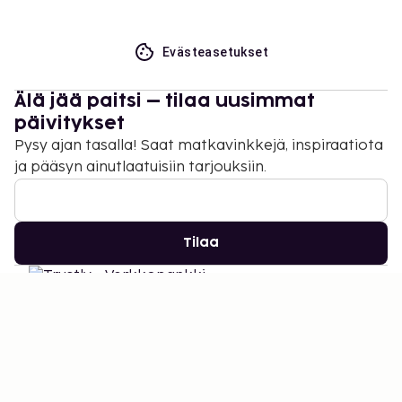
Evästeasetukset
Älä jää paitsi – tilaa uusimmat
päivitykset
Pysy ajan tasalla! Saat matkavinkkejä, inspiraatiota
ja pääsyn ainutlaatuisiin tarjouksiin.
Tilaa
©
2026
Stena Line Travel Group AB