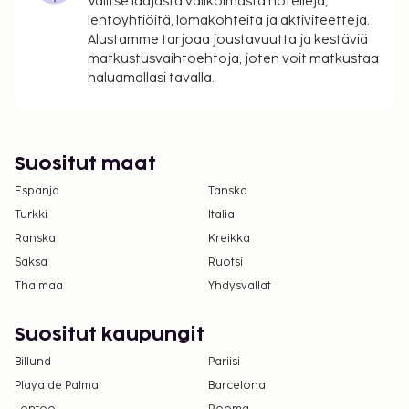
Valitse laajasta valikoimasta hotelleja,
lentoyhtiöitä, lomakohteita ja aktiviteetteja.
Alustamme tarjoaa joustavuutta ja kestäviä
matkustusvaihtoehtoja, joten voit matkustaa
haluamallasi tavalla.
Suositut maat
Espanja
Tanska
Turkki
Italia
Ranska
Kreikka
Saksa
Ruotsi
Thaimaa
Yhdysvallat
Suositut kaupungit
Billund
Pariisi
Playa de Palma
Barcelona