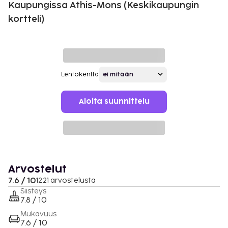
Kaupungissa Athis-Mons (Keskikaupungin
kortteli)
Lentokenttä
Aloita suunnittelu
Arvostelut
7.6 / 10
1221 arvostelusta
Siisteys
7.8 / 10
Mukavuus
7.6 / 10