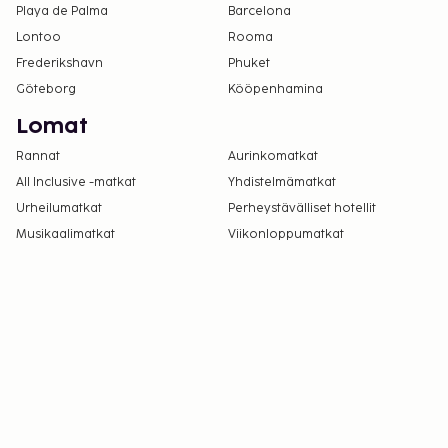
oleskella huoneissa.
Playa de Palma
Barcelona
Tämä majoituspaikka ei salli lemmikkejä ja
Lontoo
Rooma
avustajaeläimiä.
Frederikshavn
Phuket
Julkisilla alueilla olevaa ilmaista langatonta
Göteborg
Kööpenhamina
internetyhteyttä voi käyttää korkeintaan 1
Lomat
laitteella.
Kaikki maksut voidaan maksaa käteisettömillä
Rannat
Aurinkomatkat
maksutavoilla.
All Inclusive -matkat
Yhdistelmämatkat
Kontaktiton uloskirjautuminen on saatavilla.
Urheilumatkat
Perheystävälliset hotellit
Musikaalimatkat
Viikonloppumatkat