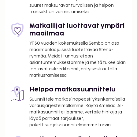
kokoushuonetta. Palveluihin kuuluu ilmainen
suuret maksutavat turvallisen ja helpon
pysäköinti. Voit rentoutua kylpylässä, jonka
transaktion varmistamiseksi.
palveluihin sisältyvät muun muassa
hierontapalvelut, vartalohoidot ja kasvohoidot.
Matkailijat luottavat ympäri
Vietä onnekas ilta kasinolla. Jos haluat vaihtelua
maailmaa
pelaamiseen, hotellista löytyvät myös seuraavat
Yli 30 vuoden kokemuksella Sembo on osa
palvelut: ulkouima-allas ja ulkotenniskenttä. Tämän
maailmanlaajuisesti luotettavaa Stena-
majoituspaikan palveluihin kuuluu muun muassa
ryhmää. Meidät tunnustetaan
ilmainen langaton internetyhteys, concierge-
asiantuntemuksestamme ja meitä tukee alan
palvelut ja lastenvahti (lisämaksusta). Hyödynnä
johtavat akkreditoinnit, erityisesti autolla
maksulliset kuljetukset 16.5 km säteellä. Tämän
matkustamisessa.
majoituspaikan monien ruokailupaikkojen joukossa
on yksi, Dos Lunas, jonka erikoisuus on italialainen
Helppo matkasuunnittelu
keittiö. Palveluihin kuuluu yhteensä 13 ravintolaa ja
Suunnittele matkasi nopeasti yksinkertaisella
kahvila. Käytössäsi on rantabaari ja allasbaari. Jos
varausjärjestelmällämme. Käytä Ameliaa, AI-
mielesi tekee raikasta juotavaa, kokeile myös
matkasuunnittelijaamme, vertaile hintoja ja
palveluihin kuuvaa 14 baaria. Ilmainen
löydä parhaat tarjoukset,
buffetaamiainen tarjoillaan päivittäin klo 7.00–11.00.
pakettisuojelusuunnitelmamme turvin.
Majoituspaikka veloittaa seuraavat paikan päällä