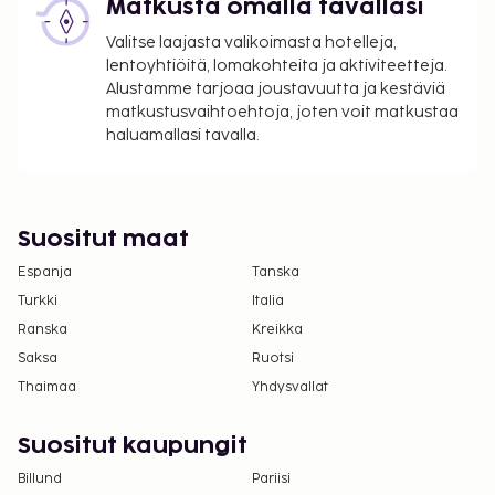
Matkusta omalla tavallasi
suoritettavat maksut. Maksuihin saattaa sisältyä
Valitse laajasta valikoimasta hotelleja,
sovellettavat verot:
lentoyhtiöitä, lomakohteita ja aktiviteetteja.
Käteisellä maksettava Spring Break -
Alustamme tarjoaa joustavuutta ja kestäviä
takuumaksu: 30 USD per yöpyminen alle 26
matkustusvaihtoehtoja, joten voit matkustaa
vuoden ikäisiltä 01. 2ta – 30. 4ta
haluamallasi tavalla.
Kaupungin perimä vero: 4.88 USD per
majoitustila per yö
Tässä on mainittu kaikki majoituspaikan meille
Suositut maat
ilmoittamat maksut.
Espanja
Tanska
Myöhäinen uloskirjautuminen on saatavilla
Turkki
Italia
lisämaksusta (saatavuuden mukaan)
Ranska
Kreikka
Saksa
Ruotsi
Yllä oleva luettelo ei ehkä kata kaikkea. Maksut ja
takuumaksut eivät välttämättä sisällä veroja, ja ne
Thaimaa
Yhdysvallat
saattavat muuttua.
Suositut kaupungit
Uima-allasta voi käyttää klo 8.00–20.00.
Vain sisäänkirjautuneet asiakkaat saavat
Billund
Pariisi