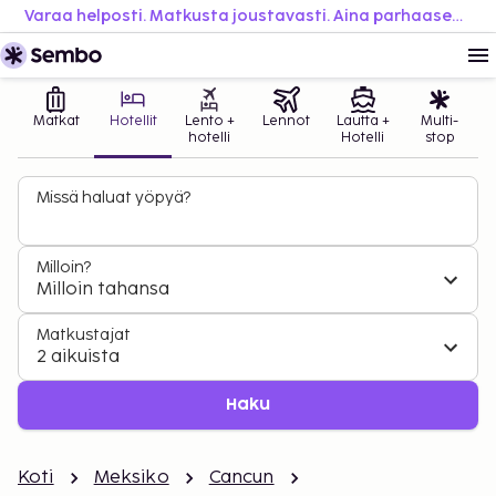
Varaa helposti. Matkusta joustavasti. Aina parhaaseen hintaan.
Matkat
Hotellit
Lento +
Lennot
Lautta +
Multi-
hotelli
Hotelli
stop
Missä haluat yöpyä?
Milloin?
Milloin tahansa
Matkustajat
2 aikuista
Haku
Koti
Meksiko
Cancun