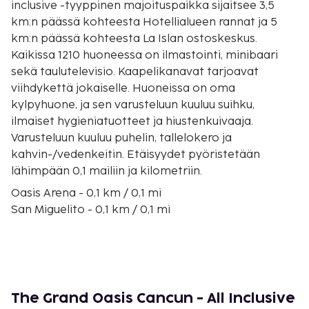
inclusive -tyyppinen majoituspaikka sijaitsee 3,5
km:n päässä kohteesta Hotellialueen rannat ja 5
km:n päässä kohteesta La Islan ostoskeskus.
Kaikissa 1210 huoneessa on ilmastointi, minibaari
sekä taulutelevisio. Kaapelikanavat tarjoavat
viihdykettä jokaiselle. Huoneissa on oma
kylpyhuone, ja sen varusteluun kuuluu suihku,
ilmaiset hygieniatuotteet ja hiustenkuivaaja.
Varusteluun kuuluu puhelin, tallelokero ja
kahvin-/vedenkeitin. Etäisyydet pyöristetään
lähimpään 0,1 mailiin ja kilometriin.
Oasis Arena - 0,1 km / 0,1 mi
San Miguelito - 0,1 km / 0,1 mi
Nichupté-laguuni - 0,5 km / 0,3 mi
Cancúnin mayamuseo - 0,7 km / 0,4 mi
Iberostar Cancún Golf Course - 0,8 km / 0,5 mi
Aquaworld - 0,9 km / 0,5 mi
Ballenasin ranta - 1,9 km / 1,2 mi
The Grand Oasis Cancun - All Inclusive