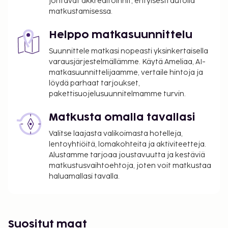
johtavat akkreditoinnit, erityisesti autolla
matkustamisessa.
Helppo matkasuunnittelu
Suunnittele matkasi nopeasti yksinkertaisella
varausjärjestelmällämme. Käytä Ameliaa, AI-
matkasuunnittelijaamme, vertaile hintoja ja
löydä parhaat tarjoukset,
pakettisuojelusuunnitelmamme turvin.
Matkusta omalla tavallasi
Valitse laajasta valikoimasta hotelleja,
lentoyhtiöitä, lomakohteita ja aktiviteetteja.
Alustamme tarjoaa joustavuutta ja kestäviä
matkustusvaihtoehtoja, joten voit matkustaa
haluamallasi tavalla.
Suositut maat