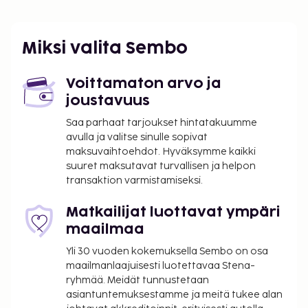
Molde (MOL-Aro) - 62,7 km / 39 mi
Palveluihin kuuluu ilmainen pysäköinti. Hyödynnä
terassi, puutarha ja ilmainen langaton
Miksi valita Sembo
internetyhteys.
Majoituspaikka veloittaa seuraavat paikan päällä
Voittamaton arvo ja
suoritettavat maksut. Maksuihin saattaa sisältyä
joustavuus
sovellettavat verot:
Saa parhaat tarjoukset hintatakuumme
Takuumaksu vaurioiden varalle: 136.56 EUR per
avulla ja valitse sinulle sopivat
yöpyminen
maksuvaihtoehdot. Hyväksymme kaikki
suuret maksutavat turvallisen ja helpon
Tässä on mainittu kaikki majoituspaikan meille
transaktion varmistamiseksi.
ilmoittamat maksut.
Matkailijat luottavat ympäri
maailmaa
Yli 30 vuoden kokemuksella Sembo on osa
maailmanlaajuisesti luotettavaa Stena-
ryhmää. Meidät tunnustetaan
asiantuntemuksestamme ja meitä tukee alan