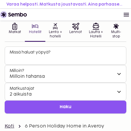
Varaa helposti. Matkusta joustavasti. Aina parhaaseen hintaan.
Matkat
Hotellit
Lento +
Lennot
Lautta +
Multi-
hotelli
Hotelli
stop
Missä haluat yöpyä?
Milloin?
Milloin tahansa
Matkustajat
2 aikuista
Haku
Koti
6 Person Holiday Home in Averoy