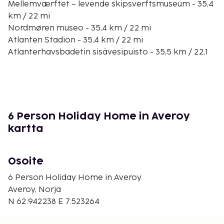
Mellemværftet – levende skipsverftsmuseum - 35,4
km / 22 mi
Nordmøren museo - 35,4 km / 22 mi
Atlanten Stadion - 35,4 km / 22 mi
Atlanterhavsbadetin sisävesipuisto - 35,5 km / 22,1
mi
Nordmøren stadion - 35,7 km / 22,2 mi
Kristiansundin lauttasatama - 36,1 km / 22,4 mi
Klippfiskkjerringa-patsas - 36,3 km / 22,6 mi
Vuonoreitti - 36,4 km / 22,6 mi
6 Person Holiday Home in Averoy
Kirkelandet Kirke - 36,4 km / 22,6 mi
kartta
Kristiansundin ja Nordmøren matkailuneuvonta -
36,6 km / 22,7 mi
Festiviteten - 36,7 km / 22,8 mi
Osoite
Askevågen - 37,1 km / 23,1 mi
6 Person Holiday Home in Averoy
Norjan klippfiskimuseo - 37,2 km / 23,1 mi
Averoy, Norja
Lähimmät lentokentät ovat:
N 62.942238 E 7.523264
Kristiansund (KSU-Kvernberget) - 42,6 km / 26,5 mi