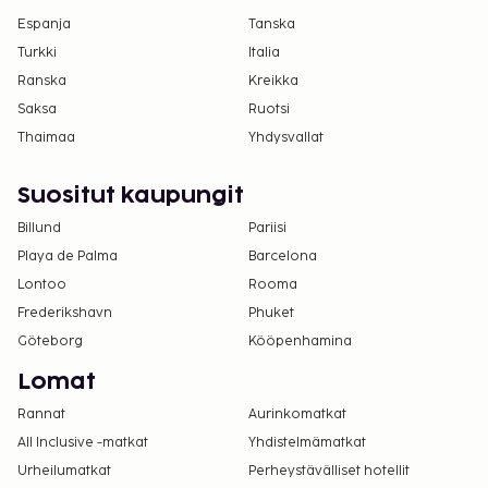
Espanja
Tanska
Turkki
Italia
Ranska
Kreikka
Saksa
Ruotsi
Thaimaa
Yhdysvallat
Suositut kaupungit
Billund
Pariisi
Playa de Palma
Barcelona
Lontoo
Rooma
Frederikshavn
Phuket
Göteborg
Kööpenhamina
Lomat
Rannat
Aurinkomatkat
All Inclusive -matkat
Yhdistelmämatkat
Urheilumatkat
Perheystävälliset hotellit