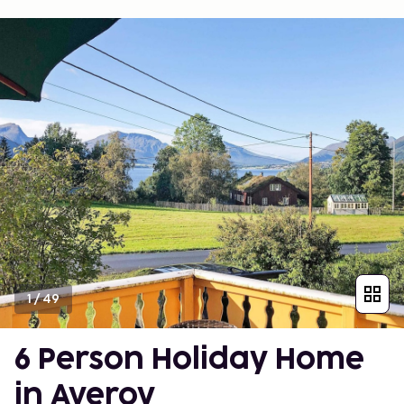
1
/
49
6 Person Holiday Home
in Averoy