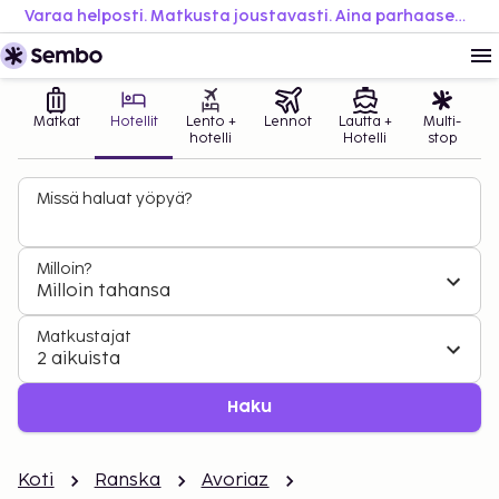
Varaa helposti. Matkusta joustavasti. Aina parhaaseen hintaan.
Matkat
Hotellit
Lento +
Lennot
Lautta +
Multi-
hotelli
Hotelli
stop
Missä haluat yöpyä?
Milloin?
Milloin tahansa
Matkustajat
2 aikuista
Haku
Koti
Ranska
Avoriaz