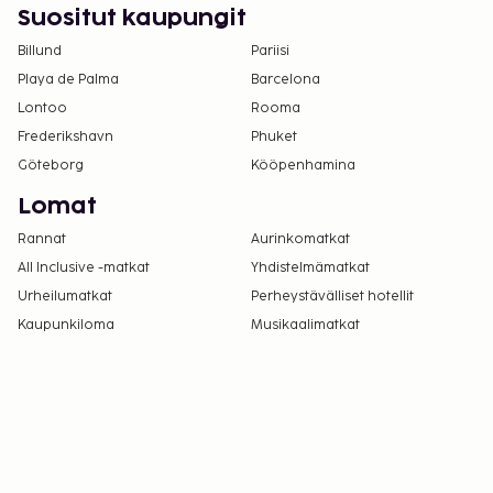
tässä majoituspaikassa. Saat lisätietoja asiasta
Suositut kaupungit
ottamalla yhteyttä majoituspaikkaan
Billund
Pariisi
varausvahvistuksessa olevien tietojen avulla.
Playa de Palma
Barcelona
Asiakkaat voivat järjestää lemmikkiensä
Lontoo
Rooma
majoituksen ottamalla yhteyttä suoraan
majoituspaikkaan käyttämällä
Frederikshavn
Phuket
varausvahvistuksessa olevia yhteystietoja
Göteborg
Kööpenhamina
(lemmikeistä veloitetaan lisämaksuja, ja niistä
Lomat
löytyy lisätietoja lisämaksuja koskevassa
Rannat
Aurinkomatkat
osiossa).
All Inclusive -matkat
Kontaktiton sisäänkirjautuminen on saatavilla.
Yhdistelmämatkat
Urheilumatkat
Perheystävälliset hotellit
Kaupunkiloma
Musikaalimatkat