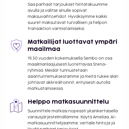
Saa parhaat tarjoukset hintatakuumme
matkatavarasäilytys. Voit rentoutua ja hemmotella
avulla ja valitse sinulle sopivat
itseäsi palveluihin kuuluvassa täyden palvelun
maksuvaihtoehdot. Hyväksymme kaikki
kylpylässä. Tämä hotelli on kätevä kohde, sillä se
suuret maksutavat turvallisen ja helpon
sijaitsee aivan rinteiden yhteydessä. Hotellista
transaktion varmistamiseksi.
löytyvät myös seuraavat palvelut: poreallas ja
sauna. Tämän hotellin palveluihin kuuluu ilmainen
Matkailijat luottavat ympäri
langaton internetyhteys ja suksivarasto. Enfants
maailmaa
Terribles palvelee majoituspaikan asiakkaita. Päätä
Yli 30 vuoden kokemuksella Sembo on osa
päiväsi nauttimalla muutama drinkki baarissa.
maailmanlaajuisesti luotettavaa Stena-
Lisämaksusta voit ostaa myös buffetaamiaisen.
ryhmää. Meidät tunnustetaan
Tämän majoituspaikan virallisen tähtiluokituksen on
asiantuntemuksestamme ja meitä tukee alan
myöntänyt Ranskan turismin kehitysjärjestö ATOUT.
johtavat akkreditoinnit, erityisesti autolla
matkustamisessa.
Majoituspaikka on suljettu 30. 8ta – 12. 12ta.
Majoituspaikka veloittaa seuraavat paikan päällä
Helppo matkasuunnittelu
suoritettavat maksut. Maksuihin saattaa sisältyä
Suunnittele matkasi nopeasti yksinkertaisella
sovellettavat verot:
varausjärjestelmällämme. Käytä Ameliaa, AI-
Kaupungin perimä vero: 2.60 EUR per henkilö
matkasuunnittelijaamme, vertaile hintoja ja
per yö. Tätä veroa ei peritä alle 18 vuotta