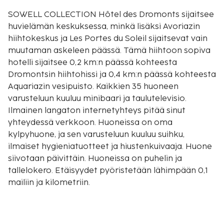
SOWELL COLLECTION Hôtel des Dromonts sijaitsee
huvielämän keskuksessa, minkä lisäksi Avoriazin
hiihtokeskus ja Les Portes du Soleil sijaitsevat vain
muutaman askeleen päässä. Tämä hiihtoon sopiva
hotelli sijaitsee 0,2 km:n päässä kohteesta
Dromontsin hiihtohissi ja 0,4 km:n päässä kohteesta
Aquariazin vesipuisto. Kaikkien 35 huoneen
varusteluun kuuluu minibaari ja taulutelevisio.
Ilmainen langaton internetyhteys pitää sinut
yhteydessä verkkoon. Huoneissa on oma
kylpyhuone, ja sen varusteluun kuuluu suihku,
ilmaiset hygieniatuotteet ja hiustenkuivaaja. Huone
siivotaan päivittäin. Huoneissa on puhelin ja
tallelokero. Etäisyydet pyöristetään lähimpään 0,1
mailiin ja kilometriin.
Les Portes du Soleil - 0,1 km / 0,1 mi
Avoriazin hiihtokeskus - 0,1 km / 0,1 mi
Dromontsin hiihtohissi - 0,2 km / 0,1 mi