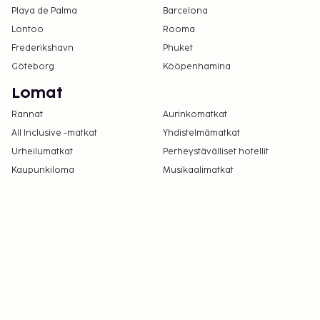
Playa de Palma
Barcelona
Asiakkaat voivat järjestää lemmikkiensä
Lontoo
Rooma
majoituksen ottamalla yhteyttä suoraan
majoituspaikkaan käyttämällä
Frederikshavn
Phuket
varausvahvistuksessa olevia yhteystietoja
Göteborg
Kööpenhamina
(lemmikeistä veloitetaan lisämaksuja, ja niistä
Lomat
löytyy lisätietoja lisämaksuja koskevassa
Rannat
Aurinkomatkat
osiossa).
All Inclusive -matkat
Kontaktiton sisäänkirjautuminen on saatavilla.
Yhdistelmämatkat
Urheilumatkat
Perheystävälliset hotellit
Kaupunkiloma
Musikaalimatkat