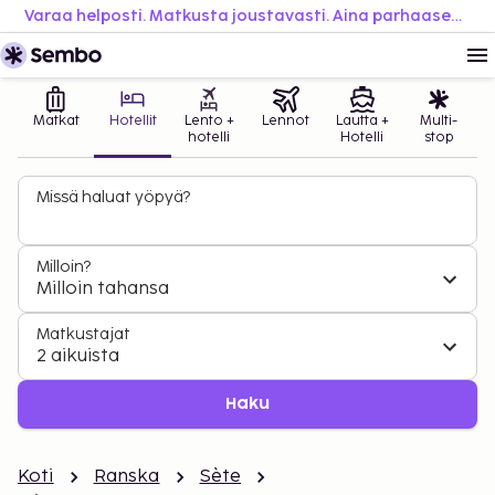
Varaa helposti. Matkusta joustavasti. Aina parhaaseen hintaan.
Matkat
Hotellit
Lento +
Lennot
Lautta +
Multi-
hotelli
Hotelli
stop
Missä haluat yöpyä?
Milloin?
Milloin tahansa
Matkustajat
2 aikuista
Haku
Koti
Ranska
Sète