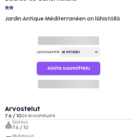
Jardin Antique Méditerranéen on lähistöllä
Lentokenttä
Aloita suunnittelu
Arvostelut
7.6 / 10
24 arvostelusta
Siisteys
7.6 / 10
Mukavuus