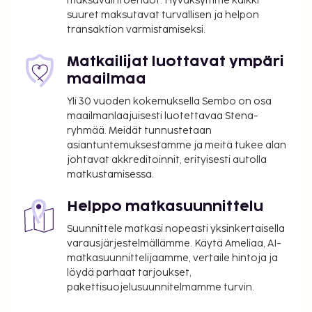
maksuvaihtoehdot. Hyväksymme kaikki
km / 21,7 mi
suuret maksutavat turvallisen ja helpon
Cap d’Agden lentoasema (BZR) - 47 km / 29,2 mi
transaktion varmistamiseksi.
Käytössäsi on kielitaitoinen henkilökunta,
pyykinpesutilat ja hissi. Palveluihin kuuluu ilmainen
Matkailijat luottavat ympäri
pysäköinti. Hyödynnä kauden mukainen ulkouima-
maailmaa
allas, terassi ja puutarha.
Yli 30 vuoden kokemuksella Sembo on osa
Majoituspaikka veloittaa seuraavat paikan päällä
maailmanlaajuisesti luotettavaa Stena-
suoritettavat maksut. Maksuihin saattaa sisältyä
ryhmää. Meidät tunnustetaan
asiantuntemuksestamme ja meitä tukee alan
sovellettavat verot:
johtavat akkreditoinnit, erityisesti autolla
Takuumaksu: 300.0 EUR per yöpyminen
matkustamisessa.
Kaupungin perimä vero: 1.30 EUR per henkilö
per yö. Tätä veroa ei peritä alle 18 vuotta
Helppo matkasuunnittelu
vanhoilta lapsilta.
Suunnittele matkasi nopeasti yksinkertaisella
varausjärjestelmällämme. Käytä Ameliaa, AI-
Tässä on mainittu kaikki majoituspaikan meille
matkasuunnittelijaamme, vertaile hintoja ja
ilmoittamat maksut.
löydä parhaat tarjoukset,
Langaton internetyhteys huoneessa: 8 EUR per
pakettisuojelusuunnitelmamme turvin.
päivä (maks. 2 laite(tta), hinnat saattavat