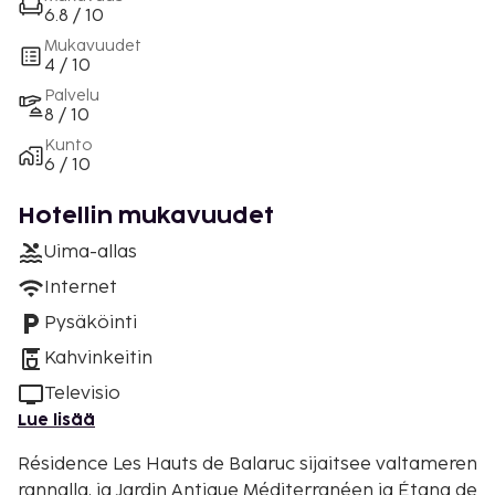
6.8 / 10
Mukavuudet
4 / 10
Palvelu
8 / 10
Kunto
6 / 10
Hotellin mukavuudet
Uima-allas
Internet
Pysäköinti
Kahvinkeitin
Televisio
Lue lisää
Résidence Les Hauts de Balaruc sijaitsee valtameren
rannalla, ja Jardin Antique Méditerranéen ja Étang de