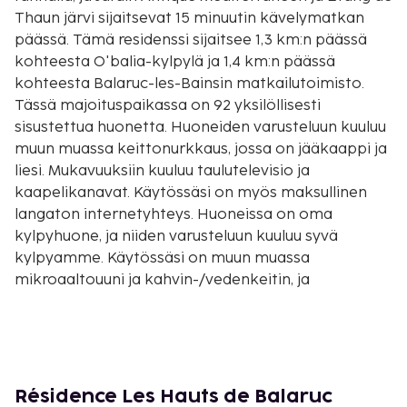
Thaun järvi sijaitsevat 15 minuutin kävelymatkan
päässä. Tämä residenssi sijaitsee 1,3 km:n päässä
kohteesta O'balia-kylpylä ja 1,4 km:n päässä
kohteesta Balaruc-les-Bainsin matkailutoimisto.
Tässä majoituspaikassa on 92 yksilöllisesti
sisustettua huonetta. Huoneiden varusteluun kuuluu
muun muassa keittonurkkaus, jossa on jääkaappi ja
liesi. Mukavuuksiin kuuluu taulutelevisio ja
kaapelikanavat. Käytössäsi on myös maksullinen
langaton internetyhteys. Huoneissa on oma
kylpyhuone, ja niiden varusteluun kuuluu syvä
kylpyamme. Käytössäsi on muun muassa
mikroaaltouuni ja kahvin-/vedenkeitin, ja
vauvansänkyjä (lisämaksusta) on myös saatavilla
pyynnöstä. Etäisyydet pyöristetään lähimpään 0,1
mailiin ja kilometriin.
Jardin Antique Méditerranéen - 0,7 km / 0,4 mi
Étang de Thaun järvi - 1,1 km / 0,7 mi
Résidence Les Hauts de Balaruc