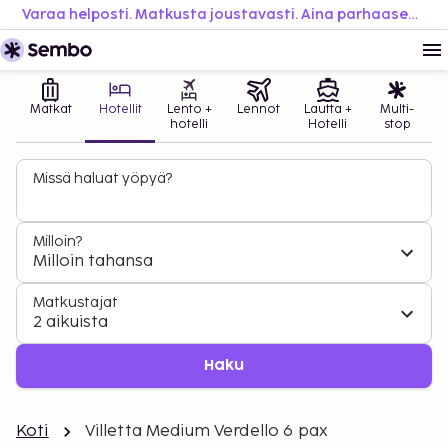
Varaa helposti. Matkusta joustavasti. Aina parhaaseen hintaan.
Matkat
Hotellit
Lento +
Lennot
Lautta +
Multi-
hotelli
Hotelli
stop
Missä haluat yöpyä?
Milloin?
Milloin tahansa
Matkustajat
2 aikuista
Haku
Koti
Villetta Medium Verdello 6 pax