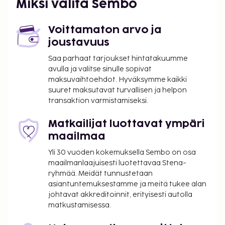
Miksi valita Sembo
Lähin suuri lentokenttä on Portoferraio (EBA-
Marina di Campo) - 52,9 km / 32,9 mi
Voittamaton arvo ja
Majoituspaikka veloittaa seuraavat paikan päällä
joustavuus
suoritettavat maksut. Maksuihin saattaa sisältyä
sovellettavat verot:
Saa parhaat tarjoukset hintatakuumme
avulla ja valitse sinulle sopivat
Kaupunki perii kaupunkiveron, joka maksetaan
maksuvaihtoehdot. Hyväksymme kaikki
majoituspaikassa. Veron määrä riippuu
suuret maksutavat turvallisen ja helpon
kaudesta, eikä sitä välttämättä peritä ympäri
transaktion varmistamiseksi.
vuoden. Muita poikkeuksia tai alennuksia
saatetaan soveltaa. Lisätietoja saat ottamalla
Matkailijat luottavat ympäri
yhteyttä majoituspaikkaan
maailmaa
varausvahvistuksessa olevia tietoja käyttäen.
Yli 30 vuoden kokemuksella Sembo on osa
Kaupungin perimä vero: 1.10.–31.5. välisenä
maailmanlaajuisesti luotettavaa Stena-
aikana 0.00 EUR per henkilö per yö,
ryhmää. Meidät tunnustetaan
korkeintaan 15 yöltä. Tätä veroa ei peritä alle 13
asiantuntemuksestamme ja meitä tukee alan
vuotta vanhoilta lapsilta.
johtavat akkreditoinnit, erityisesti autolla
matkustamisessa.
Kaupungin perimä vero: 1.6.–30.9. välisenä
aikana 0.50 EUR per henkilö, per yö,