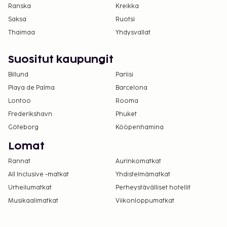
Ranska
Kreikka
Saksa
Ruotsi
Thaimaa
Yhdysvallat
Suositut kaupungit
Billund
Pariisi
Playa de Palma
Barcelona
Lontoo
Rooma
Frederikshavn
Phuket
Göteborg
Kööpenhamina
Lomat
Rannat
Aurinkomatkat
All Inclusive -matkat
Yhdistelmämatkat
Urheilumatkat
Perheystävälliset hotellit
Musikaalimatkat
Viikonloppumatkat