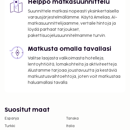
Helppo matkasuunnittelu
korkeintaan 15 yöltä. Tätä veroa ei peritä alle 13
vuotta vanhoilta lapsilta.
Suunnittele matkasi nopeasti yksinkertaisella
varausjärjestelmällämme. Käytä Ameliaa, AI-
Tässä on mainittu kaikki majoituspaikan meille
matkasuunnittelijaamme, vertaile hintoja ja
ilmoittamat maksut.
löydä parhaat tarjoukset,
pakettisuojelusuunnitelmamme turvin.
Kaikkien asiakkaiden, myös lasten, tulee olla
läsnä sisäänkirjautumisen yhteydessä, ja heidän
Matkusta omalla tavallasi
tulee näyttää virallinen kuvallinen
Valitse laajasta valikoimasta hotelleja,
henkilöllisyystodistus tai passi.
lentoyhtiöitä, lomakohteita ja aktiviteetteja.
Kansallisten määräysten vuoksi käteismaksut
Alustamme tarjoaa joustavuutta ja kestäviä
eivät voi ylittää 5000 EUR:n suuruista summaa
matkustusvaihtoehtoja, joten voit matkustaa
tässä majoituspaikassa. Saat lisätietoja asiasta
haluamallasi tavalla.
ottamalla yhteyttä majoituspaikkaan
varausvahvistuksessa olevien tietojen avulla.
Suositut maat
Espanja
Tanska
Turkki
Italia