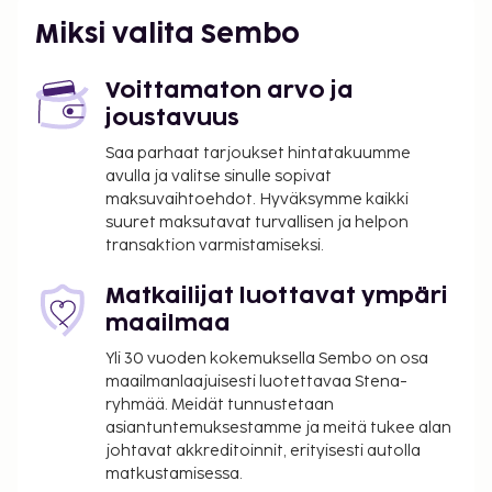
matkatavarasäilytys ja juomavesiautomaatti.
Miksi valita Sembo
Palveluihin kuuluu ilmainen pysäköinti. Hyödynnä
ulkouima-allas ja terassi. Tämän huvilan palveluihin
Voittamaton arvo ja
kuuluu ilmainen langaton internetyhteys, concierge-
joustavuus
palvelut ja televisio yleisissä tiloissa.
Saa parhaat tarjoukset hintatakuumme
Majoituspaikka veloittaa seuraavat paikan päällä
avulla ja valitse sinulle sopivat
suoritettavat maksut. Maksuihin saattaa sisältyä
maksuvaihtoehdot. Hyväksymme kaikki
sovellettavat verot:
suuret maksutavat turvallisen ja helpon
transaktion varmistamiseksi.
2000000 IDR:n suuruinen vahinkotakuumaksu
veloitetaan ennen sisäänkirjautumista.
Matkailijat luottavat ympäri
Tässä on mainittu kaikki majoituspaikan meille
maailmaa
ilmoittamat maksut.
Yli 30 vuoden kokemuksella Sembo on osa
maailmanlaajuisesti luotettavaa Stena-
ryhmää. Meidät tunnustetaan
asiantuntemuksestamme ja meitä tukee alan
johtavat akkreditoinnit, erityisesti autolla
matkustamisessa.