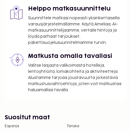
Helppo matkasuunnittelu
Suunnittele matkasi nopeasti yksinkertaisella
varausjärjestelmällämme. Käytä Ameliaa, AI-
matkasuunnittelijaamme, vertaile hintoja ja
löydä parhaat tarjoukset,
pakettisuojelusuunnitelmamme turvin.
Matkusta omalla tavallasi
Valitse laajasta valikoimasta hotelleja,
lentoyhtiöitä, lomakohteita ja aktiviteetteja.
Alustamme tarjoaa joustavuutta ja kestäviä
matkustusvaihtoehtoja, joten voit matkustaa
haluamallasi tavalla.
Suositut maat
Espanja
Tanska