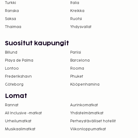
Turkki
Italia
Ranska
Kreikka
Saksa
Ruotsi
Thaimaa
Yhdysvallat
Suositut kaupungit
Billund
Pariisi
Playa de Palma
Barcelona
Lontoo
Rooma
Frederikshavn
Phuket
Göteborg
Kööpenhamina
Lomat
Rannat
Aurinkomatkat
All Inclusive -matkat
Yhdistelmämatkat
Urheilumatkat
Perheystävälliset hotellit
Musikaalimatkat
Viikonloppumatkat