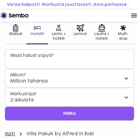
Varaa helposti. Matkusta joustavasti. Aina parhaaseen hintaan.
Matkat
Hotellit
Lento +
Lennot
Lautta +
Multi-
hotelli
Hotelli
stop
Missä haluat yöpyä?
Milloin?
Milloin tahansa
Matkustajat
2 aikuista
Haku
Koti
Villa Pakuk by Alfred in Bali