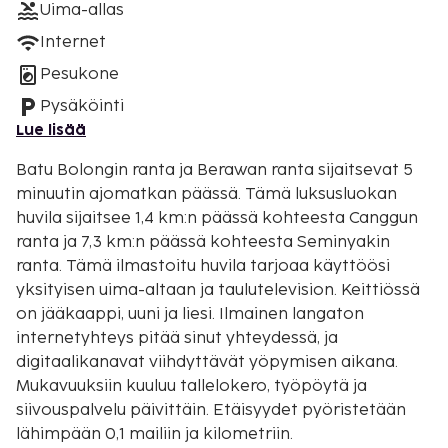
Uima-allas
Internet
Pesukone
Pysäköinti
Lue lisää
Batu Bolongin ranta ja Berawan ranta sijaitsevat 5
minuutin ajomatkan päässä. Tämä luksusluokan
huvila sijaitsee 1,4 km:n päässä kohteesta Canggun
ranta ja 7,3 km:n päässä kohteesta Seminyakin
ranta. Tämä ilmastoitu huvila tarjoaa käyttöösi
yksityisen uima-altaan ja taulutelevision. Keittiössä
on jääkaappi, uuni ja liesi. Ilmainen langaton
internetyhteys pitää sinut yhteydessä, ja
digitaalikanavat viihdyttävät yöpymisen aikana.
Mukavuuksiin kuuluu tallelokero, työpöytä ja
siivouspalvelu päivittäin. Etäisyydet pyöristetään
lähimpään 0,1 mailiin ja kilometriin.