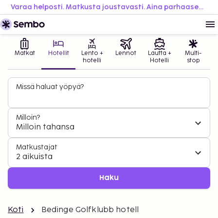
Varaa helposti. Matkusta joustavasti. Aina parhaaseen hintaan.
Matkat
Hotellit
Lento +
Lennot
Lautta +
Multi-
hotelli
Hotelli
stop
Missä haluat yöpyä?
Milloin?
Milloin tahansa
Matkustajat
2 aikuista
Haku
Koti
Bedinge Golfklubb hotell