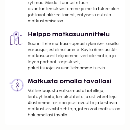
ryhmää. Meidät tunnustetaan
voi tehdä ottamalla majoituspaikkaan yhteyttä
asiantuntemuksestamme ja meitä tukee alan
ennen saapumista soittamalla
johtavat akkreditoinnit, erityisesti autolla
varausvahvistuksessa olevaan numeroon.
matkustamisessa.
Asiakkaat voivat päästä huoneeseen
mobiililaitteella.
Helppo matkasuunnittelu
Suunnittele matkasi nopeasti yksinkertaisella
varausjärjestelmällämme. Käytä Ameliaa, AI-
matkasuunnittelijaamme, vertaile hintoja ja
löydä parhaat tarjoukset,
pakettisuojelusuunnitelmamme turvin.
Matkusta omalla tavallasi
Valitse laajasta valikoimasta hotelleja,
lentoyhtiöitä, lomakohteita ja aktiviteetteja.
Alustamme tarjoaa joustavuutta ja kestäviä
matkustusvaihtoehtoja, joten voit matkustaa
haluamallasi tavalla.