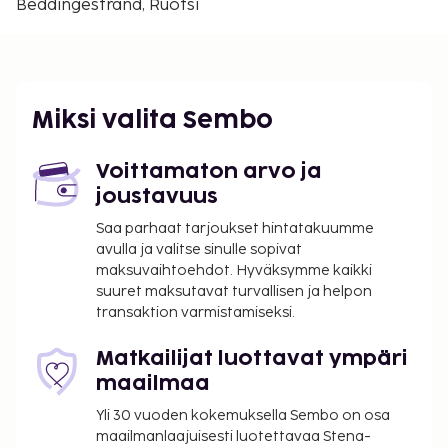
Beddingestrand, Ruotsi
Ystadin teatteri - 27,3 km / 17 mi
Stortorget (aukio) - 27,5 km / 17,1 mi
Lähin suuri lentokenttä on Malmö (MMX-Sturup) -
27,9 km / 17,3 mi
Miksi valita Sembo
Palveluihin kuuluu ilmainen pysäköinti. Seuraavat
palvelut ovat saatavilla: golfkenttä, ilmainen
Voittamaton arvo ja
langaton internetyhteys ja pysäköinti polkupyörille.
joustavuus
Golfrestaurang palvelee majoituspaikan asiakkaita.
Päätä päiväsi nauttimalla muutama drinkki
Saa parhaat tarjoukset hintatakuumme
avulla ja valitse sinulle sopivat
baarissa. Maksullinen buffetaamiainen tarjotaan
maksuvaihtoehdot. Hyväksymme kaikki
päivittäin klo 8.00–10.00.
suuret maksutavat turvallisen ja helpon
Maksu buffetaamiaisesta: noin 150 SEK per
transaktion varmistamiseksi.
henkilö
Matkailijat luottavat ympäri
Yllä oleva luettelo ei ehkä kata kaikkea. Maksut ja
maailmaa
takuumaksut eivät välttämättä sisällä veroja, ja ne
saattavat muuttua.
Yli 30 vuoden kokemuksella Sembo on osa
maailmanlaajuisesti luotettavaa Stena-
Golfin tiiajat tulee varata etukäteen. Varauksen