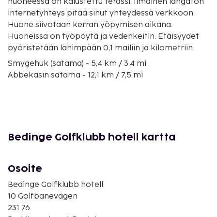
huoneessa on kalustettu terassi. Ilmainen langaton
internetyhteys pitää sinut yhteydessä verkkoon.
Huone siivotaan kerran yöpymisen aikana.
Huoneissa on työpöytä ja vedenkeitin. Etäisyydet
pyöristetään lähimpään 0,1 mailiin ja kilometriin.
Smygehuk (satama) - 5,4 km / 3,4 mi
Abbekasin satama - 12,1 km / 7,5 mi
Mossbystrandin ranta - 13,4 km / 8,3 mi
Abbekas Golf Club (golfkeskus) - 13,5 km / 8,4 mi
Svaneholmin linna - 19 km / 11,8 mi
Stadsparken - 19,4 km / 12,1 mi
Trelleborgs Museum (museo) - 19,6 km / 12,2 mi
Bedinge Golfklubb hotell kartta
Trellen linnoitus (historiallinen kohde) - 20,4 km / 12,7
mi
Tegelberga Golf and Country Club - 21 km / 13,1 mi
Osoite
Johanna-museo - 21,2 km / 13,1 mi
Bedinge Golfklubb hotell
Trelleborgs Golf Club (gofkerho) - 24,6 km / 15,3 mi
10 Golfbanevägen
Maglarpsin vanha kirkko - 24,8 km / 15,4 mi
231 76
Alesin kivet - 27,3 km / 17 mi