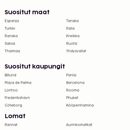
Suositut maat
Espanja
Tanska
Turkki
Italia
Ranska
Kreikka
Saksa
Ruotsi
Thaimaa
Yhdysvallat
Suositut kaupungit
Billund
Pariisi
Playa de Palma
Barcelona
Lontoo
Rooma
Frederikshavn
Phuket
Göteborg
Kööpenhamina
Lomat
Rannat
Aurinkomatkat