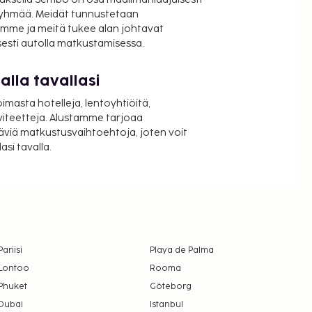
ryhmää. Meidät tunnustetaan
mme ja meitä tukee alan johtavat
isesti autolla matkustamisessa.
lla tavallasi
oimasta hotelleja, lentoyhtiöitä,
viteetteja. Alustamme tarjoaa
äviä matkustusvaihtoehtoja, joten voit
si tavalla.
Pariisi
Playa de Palma
Lontoo
Rooma
Phuket
Göteborg
Dubai
Istanbul