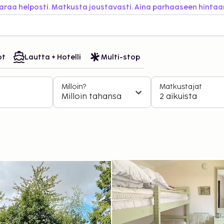
araa helposti. Matkusta joustavasti. Aina parhaaseen hintaa
ot
Lautta + Hotelli
Multi-stop
Milloin?
Matkustajat
Milloin tahansa
2 aikuista