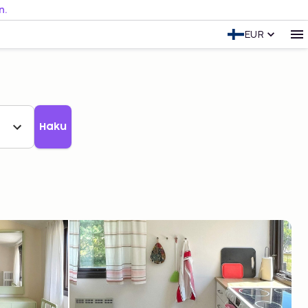
n.
EUR
Haku