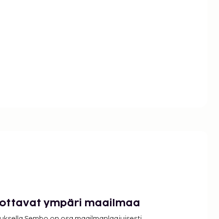
luottavat ympäri maailmaa
uksella Sembo on osa maailmanlaajuisesti