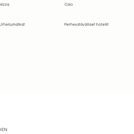
Nizza
Oslo
Urheilumatkat
Perheystävälliset hotellit
EDEN