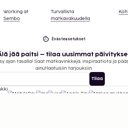
Working at
Turvallista
Koh
Sembo
matkavakuudella
Evästeasetukset
Älä jää paitsi – tilaa uusimmat päivitykse
sy ajan tasalla! Saat matkavinkkejä, inspiraatiota ja pää
ainutlaatuisiin tarjouksiin.
Tilaa
©
2026
Stena Line Travel Group AB