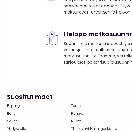
Ystadin teatteri - 27,9 km / 17,3 mi
sopivat maksuvaihtoehdot. Hyvä
Lähin suuri lentokenttä on Malmö (MMX-Sturup) - 29
maksutavat turvallisen ja helpon
Palveluihin kuuluu ilmainen pysäköinti.
Helppo matkasuunni
Suunnittele matkasi nopeasti yksi
varausjärjestelmällämme. Käytä A
matkasuunnittelijaamme, vertaile
tarjoukset, pakettisuojelusuunn
Suositut maat
Espanja
Tanska
Italia
Ranska
Saksa
Ruotsi
Yhdysvallat
Yhdistynyt Kuningaskunta