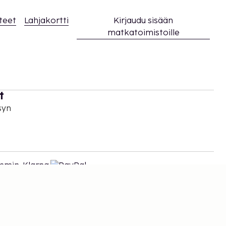
teet
Lahjakortti
Kirjaudu sisään
matkatoimistoille
t
syn