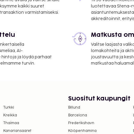
ksymme kaikki suuret
luotettavaa Stena-
,2 km / 18,1 mi
 transaktion varmistamiseksi.
asiantuntemuksesta
akkreditoinnit, erity
ttelu
Matkusta oma
nkertaisella
Valitse laajasta valik
meliaa, AI-
lomakohteita ja akti
 hintoja ja löydä parhaat
joustavuutta ja kest
itelmamme turvin.
matkustaa haluamalla
Suositut kaupungit
Turkki
Billund
Kreikka
Barcelona
Thaimaa
Frederikshavn
Kanariansaaret
Kööpenhamina