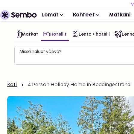
V
Lomat
Kohteet
Matkani
Matkat
Hotellit
Lento + hotelli
Lenn
Missä haluat yöpyä?
Koti
4 Person Holiday Home in Beddingestrand