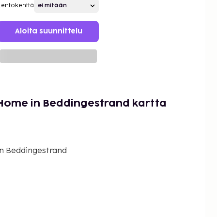
Lentokenttä
Aloita suunnittelu
 Home in Beddingestrand kartta
n Beddingestrand