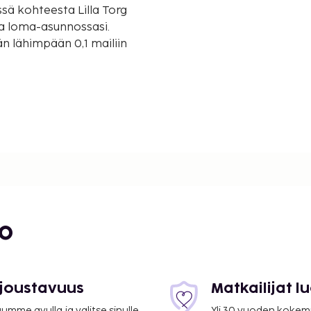
sä kohteesta Lilla Torg
ssa loma-asunnossasi.
n lähimpään 0,1 mailiin
2,4 mi
bo
mi
 joustavuus
Matkailijat 
mme avulla ja valitse sinulle
Yli 30 vuoden kokem