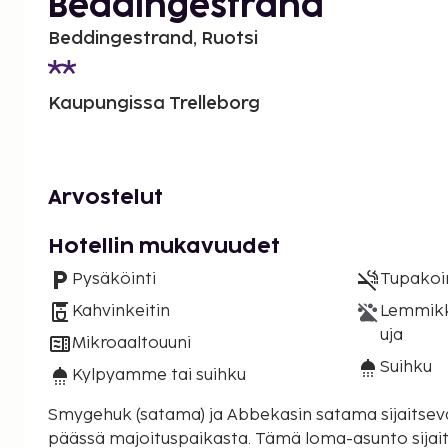
Beddingestrand
Beddingestrand, Ruotsi
Kaupungissa Trelleborg
Arvostelut
Hotellin mukavuudet
Pysäköinti
Tupakoint
Kahvinkeitin
Lemmikki
uja
Mikroaaltouuni
Suihku
Kylpyamme tai suihku
Smygehuk (satama) ja Abbekasin satama sijaitsev
päässä majoituspaikasta. Tämä loma-asunto sijaitsee 45,5 km:n päässä