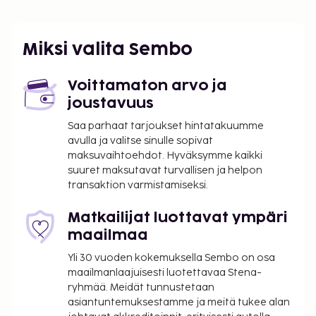
internetyhteys ja grilli.
Miksi valita Sembo
Voittamaton arvo ja
joustavuus
Saa parhaat tarjoukset hintatakuumme
avulla ja valitse sinulle sopivat
maksuvaihtoehdot. Hyväksymme kaikki
suuret maksutavat turvallisen ja helpon
transaktion varmistamiseksi.
Matkailijat luottavat ympäri
maailmaa
Yli 30 vuoden kokemuksella Sembo on osa
maailmanlaajuisesti luotettavaa Stena-
ryhmää. Meidät tunnustetaan
asiantuntemuksestamme ja meitä tukee alan