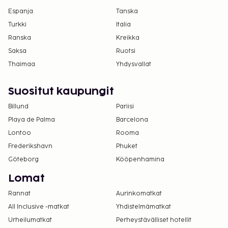
Espanja
Tanska
Turkki
Italia
Ranska
Kreikka
Saksa
Ruotsi
Thaimaa
Yhdysvallat
Suositut kaupungit
Billund
Pariisi
Playa de Palma
Barcelona
Lontoo
Rooma
Frederikshavn
Phuket
Göteborg
Kööpenhamina
Lomat
Rannat
Aurinkomatkat
All Inclusive -matkat
Yhdistelmämatkat
Urheilumatkat
Perheystävälliset hotellit