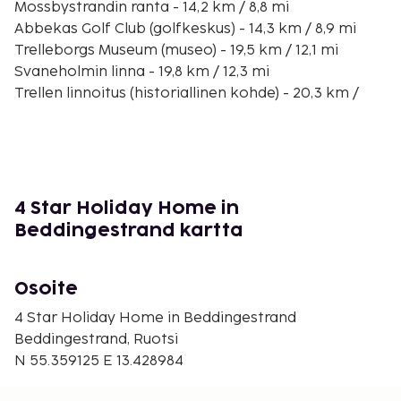
Mossbystrandin ranta - 14,2 km / 8,8 mi
Abbekas Golf Club (golfkeskus) - 14,3 km / 8,9 mi
Trelleborgs Museum (museo) - 19,5 km / 12,1 mi
Svaneholmin linna - 19,8 km / 12,3 mi
Trellen linnoitus (historiallinen kohde) - 20,3 km /
12,6 mi
Johanna-museo - 21,5 km / 13,3 mi
Tegelberga Golf and Country Club - 22,2 km / 13,8 mi
Trelleborgs Golf Club (gofkerho) - 24,4 km / 15,2 mi
Maglarpsin vanha kirkko - 24,6 km / 15,3 mi
4 Star Holiday Home in
Alesin kivet - 28,1 km / 17,4 mi
Beddingestrand kartta
Ystadin teatteri - 28,1 km / 17,5 mi
St Maria Kyrka (kirkko) - 28,1 km / 17,5 mi
Maglarps GK - 28,2 km / 17,5 mi
Osoite
Lähin suuri lentokenttä on Malmö (MMX-Sturup) -
4 Star Holiday Home in Beddingestrand
27,2 km / 16,9 mi
Beddingestrand, Ruotsi
N 55.359125 E 13.428984
Palveluihin kuuluu ilmainen pysäköinti. Seuraavat
palvelut ovat saatavilla: ilmainen langaton