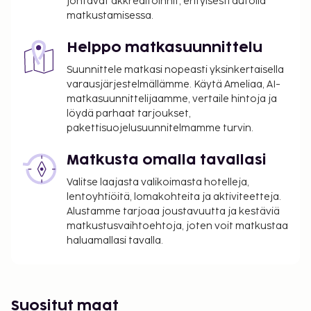
johtavat akkreditoinnit, erityisesti autolla
matkustamisessa.
Helppo matkasuunnittelu
Suunnittele matkasi nopeasti yksinkertaisella
varausjärjestelmällämme. Käytä Ameliaa, AI-
matkasuunnittelijaamme, vertaile hintoja ja
löydä parhaat tarjoukset,
pakettisuojelusuunnitelmamme turvin.
Matkusta omalla tavallasi
Valitse laajasta valikoimasta hotelleja,
lentoyhtiöitä, lomakohteita ja aktiviteetteja.
Alustamme tarjoaa joustavuutta ja kestäviä
matkustusvaihtoehtoja, joten voit matkustaa
haluamallasi tavalla.
Suositut maat