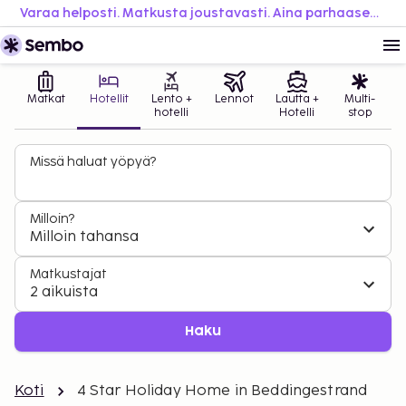
Varaa helposti. Matkusta joustavasti. Aina parhaaseen hintaan.
Matkat
Hotellit
Lento +
Lennot
Lautta +
Multi-
hotelli
Hotelli
stop
Missä haluat yöpyä?
Milloin?
Milloin tahansa
Matkustajat
2 aikuista
Haku
Koti
4 Star Holiday Home in Beddingestrand