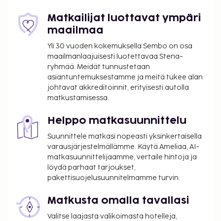
Main Restaırant, joka on yksi sen 4 ravintolasta,
erikoisuuksiin kuuluu kansainvälinen keittiö.
Matkailijat luottavat ympäri
Palveluihin kuuluu myös ympärivuorokautinen
maailmaa
huonepalvelu. Käytössäsi on rantabaari ja allasbaari.
Yli 30 vuoden kokemuksella Sembo on osa
Jos mielesi tekee raikasta juotavaa, kokeile myös
maailmanlaajuisesti luotettavaa Stena-
palveluihin kuuvaa 4 baaria. Ilmainen
ryhmää. Meidät tunnustetaan
buffetaamiainen tarjoillaan päivittäin klo 7.00–11.00.
asiantuntemuksestamme ja meitä tukee alan
Majoituspaikka on suljettu 1. 11ta – 19. 4ta.
johtavat akkreditoinnit, erityisesti autolla
Hierontapalvelut ja kylpylähoidot tulee varata
matkustamisessa.
etukäteen. Varauksen voi tehdä ottamalla
majoituspaikkaan yhteyttä ennen saapumista
Helppo matkasuunnittelu
soittamalla varausvahvistuksessa olevaan
Suunnittele matkasi nopeasti yksinkertaisella
numeroon.
varausjärjestelmällämme. Käytä Ameliaa, AI-
Vain sisäänkirjautuneet asiakkaat saavat
matkasuunnittelijaamme, vertaile hintoja ja
oleskella huoneissa.
löydä parhaat tarjoukset,
Tämä majoituspaikka ei salli lemmikkejä ja
pakettisuojelusuunnitelmamme turvin.
avustajaeläimiä.
Matkusta omalla tavallasi
Valitse laajasta valikoimasta hotelleja,