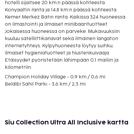
hotelli sijaitsee 20 km:n päässä kohteesta
Konyaaltin ranta ja 14,8 km:n päässä kohteesta
Kemer Merkez Batın ranta. Kaikissa 324 huoneessa
on ilmastointi ja ilmaiset minibaarituotteet.
Jokaisessa huoneessa on parveke. Mukavuuksiin
kuuluu satelliittikanavat sekä ilmainen langaton
internetyhteys. Kylpyhuoneesta löytyy suihku,
ilmaiset hygieniatuotteet ja hiustenkuivaaja.
Etäisyydet pyöristetään lähimpään 0,1 mailiin ja
kilometriin.
Champion Holiday Village - 0,9 km / 0,6 mi
Beldibi Sahil Parkı - 3,6 km / 2,3 mi
DinoPark - 4,3 km / 2,7 mi
Beydağların rannikkokansallispuisto - 5,6 km / 3,5
mi
Göynükin kanjonin seikkailupuisto - 6,9 km / 4,3 mi
Topçam - 10,6 km / 6,6 mi
Siu Collection Ultra All Inclusive kartta
Kemer Merkez Batın ranta - 14,8 km / 9,2 mi