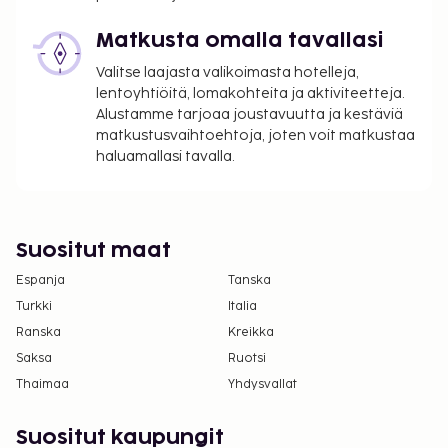
Tämä majoituspaikka ei salli lemmikkejä ja
Matkusta omalla tavallasi
avustajaeläimiä.
Autoa ei tarvita tähän majoituspaikkaan
Valitse laajasta valikoimasta hotelleja,
pääsemiseksi.
lentoyhtiöitä, lomakohteita ja aktiviteetteja.
Kaikki maksut voidaan maksaa käteisettömillä
Alustamme tarjoaa joustavuutta ja kestäviä
matkustusvaihtoehtoja, joten voit matkustaa
maksutavoilla.
haluamallasi tavalla.
Sisäänkirjautumisen yhteydessä asiakkaiden on
esitettävä todiste täydestä COVID-19-
rokotesarjasta.
COVID-19-rokotustodistus vaaditaan kaikilta
Suositut maat
vähintään 18-vuotiailta asiakkailta.
Espanja
Tanska
Turkki
Italia
Ranska
Kreikka
Saksa
Ruotsi
Thaimaa
Yhdysvallat
Suositut kaupungit