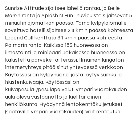
Sunrise Attitude sijaitsee lähellä rantaa, ja Belle
Maren ranta ja Splash N Fun -huvipuisto sijaitsevat 5
minuutin ajomatkan päässä. Tämä kylpylälomalle
soveltuva hotelli sijaitsee 2,8 km:n päässä kohteesta
Legend Golfkenttä ja 3,1 km:n päässä kohteesta
Palmarin ranta. Kaikissa 153 huoneessa on
ilmastointi ja minibaari. Jokaisessa huoneessa on
kalustettu parveke tai terassi. Ilmainen langaton
internetyhteys pitää sinut yhteydessä verkkoon.
Käytössäsi on kylpyhuone, josta löytyy suihku ja
hiustenkuivaaja. Käytössäsi on
kuivapesula-/pesulapalvelut, ympäri vuorokauden
auki oleva vastaanotto ja kielitaitoinen
henkilökunta. Hyödynnä lentokenttäkuljetukset
(saatavilla ympäri vuorokauden). Voit rentoutua
kylpylässä, jonka palveluihin sisältyvät muun
muassa hierontapalvelut, vartalohoidot ja
kasvohoidot. Kokeile palveluihin kuuluvaa 2