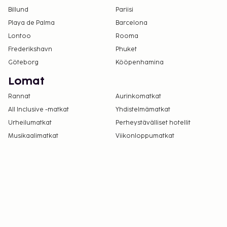
Billund
Pariisi
Playa de Palma
Barcelona
Lontoo
Rooma
Frederikshavn
Phuket
Göteborg
Kööpenhamina
Lomat
Rannat
Aurinkomatkat
All Inclusive -matkat
Yhdistelmämatkat
Urheilumatkat
Perheystävälliset hotellit
Musikaalimatkat
Viikonloppumatkat