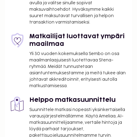
avulla ja valitse sinulle sopivat
Maksu buffetaamiaisesta: noin 10–20 EUR per
maksuvaihtoehdot. Hyväksymme kaikki
henkilö
suuret maksutavat turvallisen ja helpon
Lentokenttäkuljetusmaksu: 70.00 EUR per
transaktion varmistamiseksi.
ajoneuvo (yhteen suuntaan, korkeintaan 2
henkilöä)
Matkailijat luottavat ympäri
Myöhäinen uloskirjautuminen on saatavilla
maailmaa
lisämaksusta (saatavuuden mukaan)
Yli 30 vuoden kokemuksella Sembo on osa
Yllä oleva luettelo ei ehkä kata kaikkea. Maksut ja
maailmanlaajuisesti luotettavaa Stena-
ryhmää. Meidät tunnustetaan
takuumaksut eivät välttämättä sisällä veroja, ja ne
asiantuntemuksestamme ja meitä tukee alan
saattavat muuttua.
johtavat akkreditoinnit, erityisesti autolla
Hierontapalvelut ja kylpylähoidot tulee varata
matkustamisessa.
etukäteen. Varauksen voi tehdä ottamalla
majoituspaikkaan yhteyttä ennen saapumista
Helppo matkasuunnittelu
soittamalla varausvahvistuksessa olevaan
Suunnittele matkasi nopeasti yksinkertaisella
numeroon.
varausjärjestelmällämme. Käytä Ameliaa, AI-
Lapsia, jotka ovat 17 vuoden tai nuorempia, ei
matkasuunnittelijaamme, vertaile hintoja ja
saa tuoda tähän vain aikuisille tarkoitettuun
löydä parhaat tarjoukset,
majoituspaikkaan.
pakettisuojelusuunnitelmamme turvin.