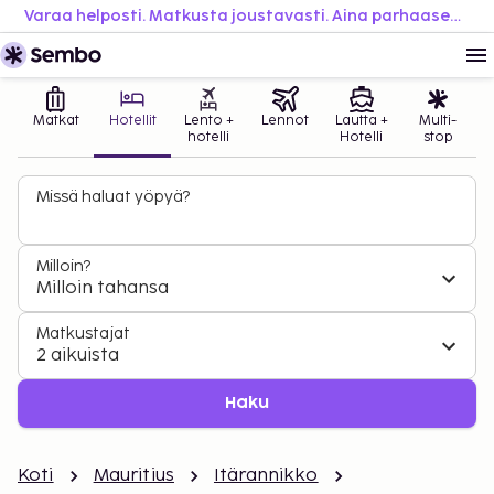
Varaa helposti. Matkusta joustavasti. Aina parhaaseen hintaan.
Matkat
Hotellit
Lento +
Lennot
Lautta +
Multi-
hotelli
Hotelli
stop
Missä haluat yöpyä?
Milloin?
Milloin tahansa
Matkustajat
2 aikuista
Haku
Koti
Mauritius
Itärannikko