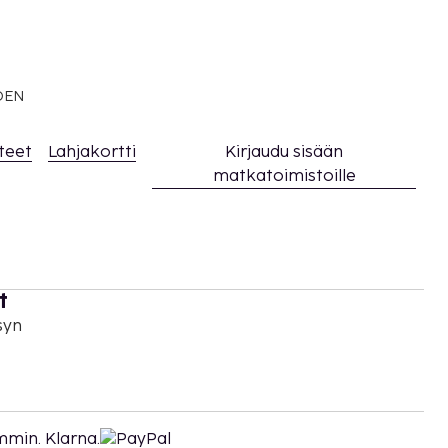
EDEN
teet
Lahjakortti
Kirjaudu sisään
matkatoimistoille
t
syn