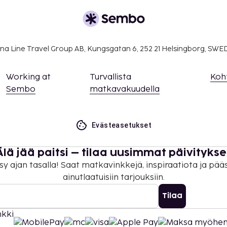
. Saat lisätietoja
 varausvahvistuksessa
na Line Travel Group AB, Kungsgatan 6, 252 21 Helsingborg, SW
Working at
Turvallista
Koh
Sembo
matkavakuudella
Evästeasetukset
Älä jää paitsi – tilaa uusimmat päivitykse
sy ajan tasalla! Saat matkavinkkejä, inspiraatiota ja pää
ainutlaatuisiin tarjouksiin.
Tilaa