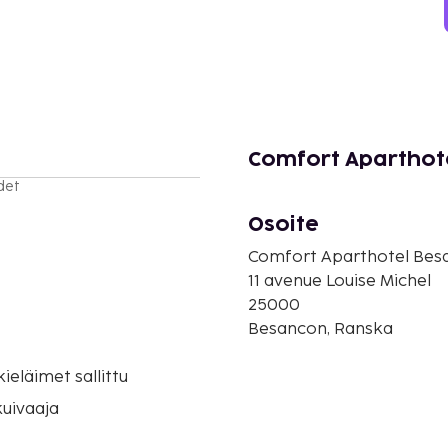
Comfort Aparthote
det
Osoite
Comfort Aparthotel Besa
11 avenue Louise Michel
25000
Besancon, Ranska
eläimet sallittu
uivaaja