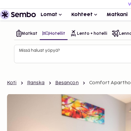
V
Lomat
Kohteet
Matkani
Matkat
Hotellit
Lento + hotelli
Lenn
Missä haluat yöpyä?
Koti
Ranska
Besançon
Comfort Aparthot