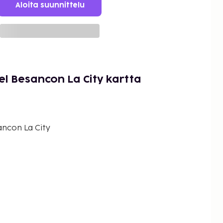
Aloita suunnittelu
l Besancon La City kartta
ncon La City