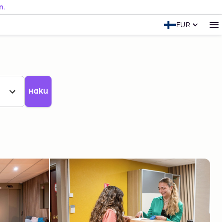
n.
EUR
Haku