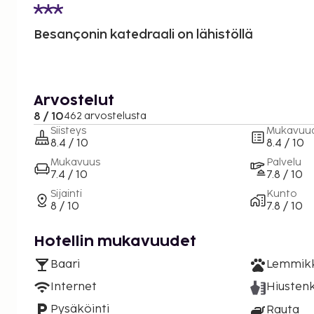
Besançonin katedraali on lähistöllä
Arvostelut
8 / 10
462 arvostelusta
Siisteys
Mukavuu
8.4 / 10
8.4 / 10
Mukavuus
Palvelu
7.4 / 10
7.8 / 10
Sijainti
Kunto
8 / 10
7.8 / 10
Hotellin mukavuudet
Baari
Lemmikki
Internet
Hiustenk
Pysäköinti
Rauta