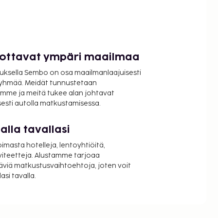
luottavat ympäri maailmaa
uksella Sembo on osa maailmanlaajuisesti
ryhmää. Meidät tunnustetaan
mme ja meitä tukee alan johtavat
isesti autolla matkustamisessa.
lla tavallasi
oimasta hotelleja, lentoyhtiöitä,
viteetteja. Alustamme tarjoaa
äviä matkustusvaihtoehtoja, joten voit
si tavalla.