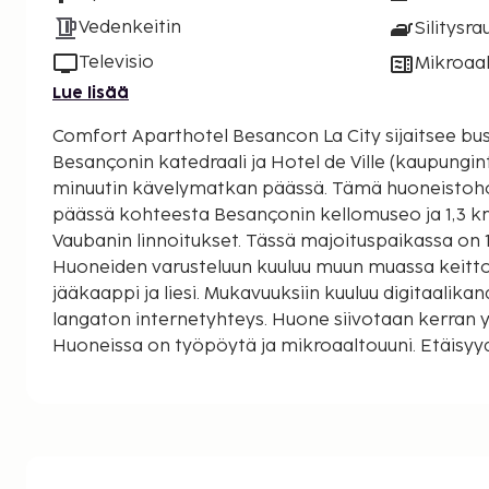
Vedenkeitin
Silitysra
Televisio
Mikroaal
Lue lisää
Comfort Aparthotel Besancon La City sijaitsee busi
Besançonin katedraali ja Hotel de Ville (kaupungint
minuutin kävelymatkan päässä. Tämä huoneistohotelli sijaitsee 1,3 km:n
päässä kohteesta Besançonin kellomuseo ja 1,3 k
Vaubanin linnoitukset. Tässä majoituspaikassa on 1
Huoneiden varusteluun kuuluu muun muassa keitto
jääkaappi ja liesi. Mukavuuksiin kuuluu digitaalika
langaton internetyhteys. Huone siivotaan kerran 
Huoneissa on työpöytä ja mikroaaltouuni. Etäisyy
lähimpään 0,1 mailiin ja kilometriin.
Besançonin katedraali - 0,8 km / 0,5 mi
Hotel de Ville (kaupungintalo) - 0,8 km / 0,5 mi
Musée des Beaux-Arts ja Arkeologian museo - 1 km
Franche-Comten yliopisto - 1 km / 0,7 mi