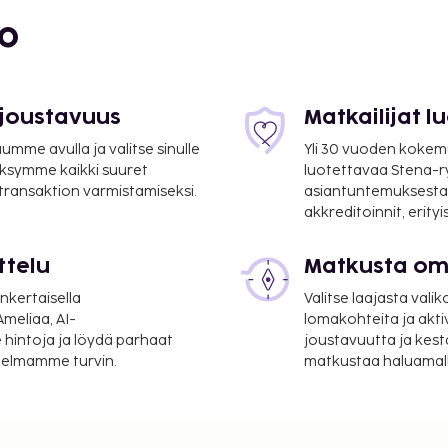
bo
 0,8 mi
 joustavuus
Matkailijat 
mme avulla ja valitse sinulle
Yli 30 vuoden kokem
ksymme kaikki suuret
luotettavaa Stena-
 transaktion varmistamiseksi.
asiantuntemuksesta
akkreditoinnit, erity
ttelu
Matkusta oma
nkertaisella
Valitse laajasta valik
 - 59,7 km / 37,1 mi
meliaa, AI-
lomakohteita ja akti
 hintoja ja löydä parhaat
joustavuutta ja kest
itelmamme turvin.
matkustaa haluamalla
utilat ja hissi.
inti. Seuraavat palvelut
, myyntiautomaatti ja
ancon La City tarjoaa