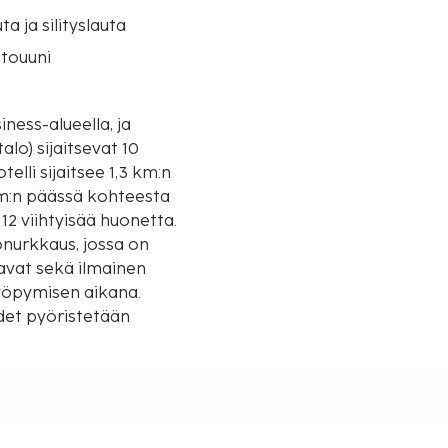
uta ja silityslauta
touuni
ness-alueella, ja
alo) sijaitsevat 10
m:n päässä kohteesta
12 viihtyisää huonetta.
nurkkaus, jossa on
navat sekä ilmainen
yöpymisen aikana.
det pyöristetään
 / 0,6 mi