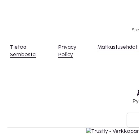
EUR:n suuruista summaa tässä majoituspaikassa
asiasta ottamalla yhteyttä majoituspaikkaan
olevien tietojen avulla.
Majoituspaikka siivotaan ammattimaisesti.
Ste
Tietoa
Privacy
Matkustusehdot
Sembosta
Policy
Py