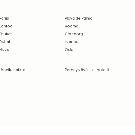
Pariisi
Playa de Palma
Lontoo
Rooma
Phuket
Göteborg
Dubai
Istanbul
Nizza
Oslo
Urheilumatkat
Perheystävälliset hotellit