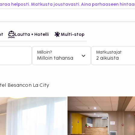
araa helposti. Matkusta joustavasti. Aina parhaaseen hintaa
ot
Lautta + Hotelli
Multi-stop
Milloin?
Matkustajat
Milloin tahansa
2 aikuista
el Besancon La City