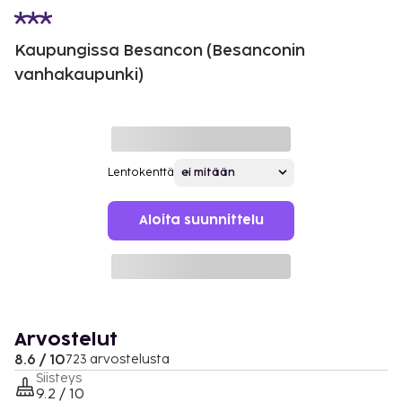
Kaupungissa Besancon (Besanconin
vanhakaupunki)
Lentokenttä
Aloita suunnittelu
Arvostelut
8.6 / 10
723 arvostelusta
Siisteys
9.2 / 10