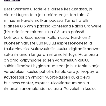
Best Western Citadelle sijaitsee keskustassa, ja
Victor Hugon talo ja Lumière-veljesten talo 10
minuutin kävelymatkan päässä. Tämä hotelli
sijaitsee 0,5 km:n päässä kohteesta Palais Granvelle
(historiallinen rakennus) ja 0,6 km:n päässä
kohteesta Besançonin kellomuseo. Kaikkien 41
huoneen varusteluun kuuluu espressokoneet ja
taulutelevisio. Mukavuuksiin kuuluu digitaalikanavat
sekä ilmainen langaton internetyhteys. Huoneissa
on oma kylpyhuone, ja sen varusteluun kuuluu
suihku, ilmaiset hygieniatuotteet ja hiustenkuivaaja.
Varusteluun kuuluu puhelin, tallelokero ja työpöytä.
Käytössäsi on ympäri vuorokauden auki oleva
business center, express-uloskirjautuminen ja
ilmaiset sanomalehdet aulassa. Palveluihin kuuluu
rajoitettu pysäköinti. Seuraavat palvelut ovat
saatavilla: ilmainen langaton internetyhteys,
juhlasali ja tietoja polkupyöräkierroksista. Hotelli