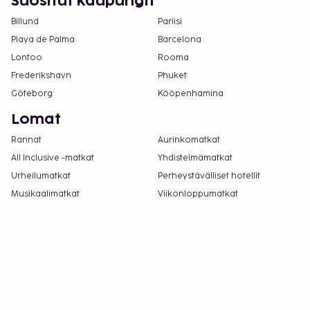
Suositut kaupungit
Billund
Pariisi
Playa de Palma
Barcelona
Lontoo
Rooma
Frederikshavn
Phuket
Göteborg
Kööpenhamina
Lomat
Rannat
Aurinkomatkat
All Inclusive -matkat
Yhdistelmämatkat
Urheilumatkat
Perheystävälliset hotellit
Musikaalimatkat
Viikonloppumatkat