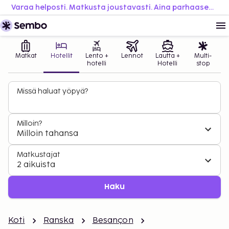
Varaa helposti. Matkusta joustavasti. Aina parhaaseen hintaan.
Matkat
Hotellit
Lento +
Lennot
Lautta +
Multi-
hotelli
Hotelli
stop
Missä haluat yöpyä?
Milloin?
Milloin tahansa
Matkustajat
2 aikuista
Haku
Koti
Ranska
Besançon