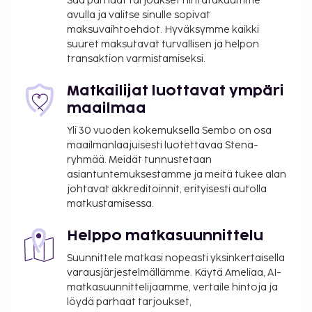
Saa parhaat tarjoukset hintatakuumme
avulla ja valitse sinulle sopivat
15 EUR per päivä
maksuvaihtoehdot. Hyväksymme kaikki
Myöhäinen uloskirjautuminen on saatavilla
suuret maksutavat turvallisen ja helpon
lisämaksusta (saatavuuden mukaan)
transaktion varmistamiseksi.
Vauvansänky: 10.0 EUR per yö
Matkailijat luottavat ympäri
Yllä oleva luettelo ei ehkä kata kaikkea. Maksut ja
maailmaa
takuumaksut eivät välttämättä sisällä veroja, ja ne
saattavat muuttua.
Yli 30 vuoden kokemuksella Sembo on osa
maailmanlaajuisesti luotettavaa Stena-
Kansallisten määräysten vuoksi käteismaksut
ryhmää. Meidät tunnustetaan
eivät voi ylittää 1000 EUR:n suuruista summaa
asiantuntemuksestamme ja meitä tukee alan
tässä majoituspaikassa. Saat lisätietoja asiasta
johtavat akkreditoinnit, erityisesti autolla
ottamalla yhteyttä majoituspaikkaan
matkustamisessa.
varausvahvistuksessa olevien tietojen avulla.
Tämä hotelli: sopii LQBTQ+ -asiakkaille.
Helppo matkasuunnittelu
Majoituspaikassa on tarjolla
Suunnittele matkasi nopeasti yksinkertaisella
yhdistettäviä/vierekkäisiä huoneita, joiden
varausjärjestelmällämme. Käytä Ameliaa, AI-
saatavuus on rajoitettua. Niitä voi pyytää
matkasuunnittelijaamme, vertaile hintoja ja
ottamalla yhteyttä majoituspaikkaan.
löydä parhaat tarjoukset,