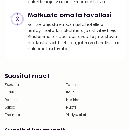
Yhteystiedot löytyvät varausvahvistuksesta.
pakettisuojelusuunnitelmamme turvin.
Kaikki maksut voidaan maksaa käteisettömillä
Matkusta omalla tavallasi
maksutavoilla.
Kontaktiton uloskirjautuminen on saatavilla.
Valitse laajasta valikoimasta hotelleja,
Tämä majoituspaikka toivottaa tervetulleiksi
lentoyhtiöitä, lomakohteita ja aktiviteetteja.
kaikki asiakkaat seksuaaliseen
Alustamme tarjoaa joustavuutta ja kestäviä
matkustusvaihtoehtoja, joten voit matkustaa
suuntautumiseen tai sukupuoli-identiteettiin
haluamallasi tavalla.
katsomatta (LGBTQ+ -ystävällinen).
Lue lisää Best Westernin tietosuojakäytännöstä
sivulla
www.bestwestern.com/privacy
.
Suositut maat
Espanja
Tanska
Turkki
Italia
Ranska
Kreikka
Saksa
Ruotsi
Thaimaa
Yhdysvallat