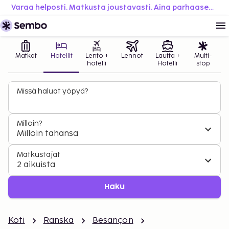
Varaa helposti. Matkusta joustavasti. Aina parhaaseen hintaan.
Matkat
Hotellit
Lento +
Lennot
Lautta +
Multi-
hotelli
Hotelli
stop
Missä haluat yöpyä?
Milloin?
Milloin tahansa
Matkustajat
2 aikuista
Haku
Koti
Ranska
Besançon