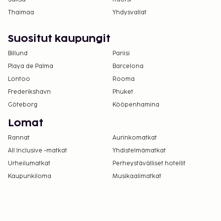
Thaimaa
Yhdysvallat
Suositut kaupungit
Billund
Pariisi
Playa de Palma
Barcelona
Lontoo
Rooma
Frederikshavn
Phuket
Göteborg
Kööpenhamina
Lomat
Rannat
Aurinkomatkat
All Inclusive -matkat
Yhdistelmämatkat
Urheilumatkat
Perheystävälliset hotellit
Kaupunkiloma
Musikaalimatkat