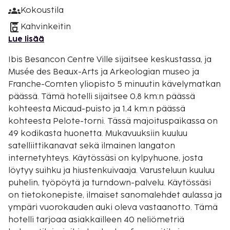
Kokoustila
Kahvinkeitin
Lue lisää
Ibis Besancon Centre Ville sijaitsee keskustassa, ja
Musée des Beaux-Arts ja Arkeologian museo ja
Franche-Comten yliopisto 5 minuutin kävelymatkan
päässä. Tämä hotelli sijaitsee 0,8 km:n päässä
kohteesta Micaud-puisto ja 1,4 km:n päässä
kohteesta Pelote-torni. Tässä majoituspaikassa on
49 kodikasta huonetta. Mukavuuksiin kuuluu
satelliittikanavat sekä ilmainen langaton
internetyhteys. Käytössäsi on kylpyhuone, josta
löytyy suihku ja hiustenkuivaaja. Varusteluun kuuluu
puhelin, työpöytä ja turndown-palvelu. Käytössäsi
on tietokonepiste, ilmaiset sanomalehdet aulassa ja
ympäri vuorokauden auki oleva vastaanotto. Tämä
hotelli tarjoaa asiakkailleen 40 neliömetriä