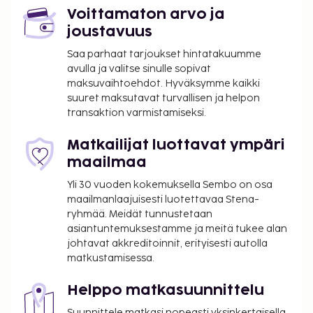
Voittamaton arvo ja
Maksu buffetaamiaisesta: noin 13 EUR aikuisille
joustavuus
ja 6.50 EUR lapsille
Lemmikit: 10 EUR per lemmikki per yö
Saa parhaat tarjoukset hintatakuumme
avulla ja valitse sinulle sopivat
Avustajaeläimistä ei veloiteta lisämaksuja
maksuvaihtoehdot. Hyväksymme kaikki
Myöhäinen uloskirjautuminen: 30.00 EUR
suuret maksutavat turvallisen ja helpon
transaktion varmistamiseksi.
Yllä oleva luettelo ei ehkä kata kaikkea. Maksut ja
takuumaksut eivät välttämättä sisällä veroja, ja ne
Matkailijat luottavat ympäri
saattavat muuttua.
maailmaa
Kansallisten määräysten vuoksi käteismaksut
Yli 30 vuoden kokemuksella Sembo on osa
eivät voi ylittää 1000 EUR:n suuruista summaa
maailmanlaajuisesti luotettavaa Stena-
tässä majoituspaikassa. Saat lisätietoja asiasta
ryhmää. Meidät tunnustetaan
ottamalla yhteyttä majoituspaikkaan
asiantuntemuksestamme ja meitä tukee alan
varausvahvistuksessa olevien tietojen avulla.
johtavat akkreditoinnit, erityisesti autolla
Tässä kuvauksessa käytetyt valokuvat ovat osa
matkustamisessa.
hotellin yrityskuvaa ja niitä käytetään vain
havainnollistamistarkoituksessa.
Helppo matkasuunnittelu
Asiakkaat voivat järjestää lemmikkiensä
Suunnittele matkasi nopeasti yksinkertaisella