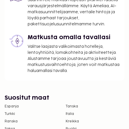
majoituksen ottamalla yhteyttä suoraan
varausjärjestelmällämme. Käytä Ameliaa, AI-
majoituspaikkaan käyttämällä
matkasuunnittelijaamme, vertaile hintoja ja
varausvahvistuksessa olevia yhteystietoja
löydä parhaat tarjoukset,
(lemmikeistä veloitetaan lisämaksuja, ja niistä
pakettisuojelusuunnitelmamme turvin.
löytyy lisätietoja lisämaksuja koskevassa
Matkusta omalla tavallasi
osiossa).
Kaikki maksut voidaan maksaa käteisettömillä
Valitse laajasta valikoimasta hotelleja,
maksutavoilla.
lentoyhtiöitä, lomakohteita ja aktiviteetteja.
Kontaktiton sisäänkirjautuminen ja kontaktiton
Alustamme tarjoaa joustavuutta ja kestäviä
matkustusvaihtoehtoja, joten voit matkustaa
uloskirjautuminen ovat saatavilla.
haluamallasi tavalla.
Suositut maat
Espanja
Tanska
Turkki
Italia
Ranska
Kreikka
Saksa
Ruotsi