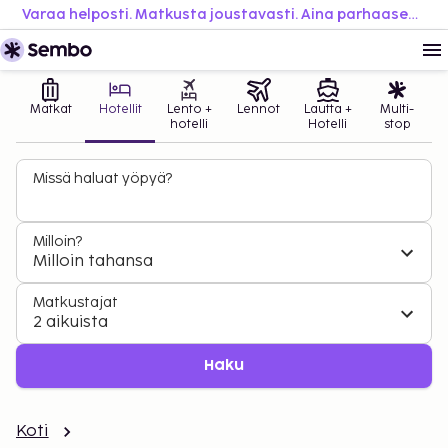
Varaa helposti. Matkusta joustavasti. Aina parhaaseen hintaan.
Matkat
Hotellit
Lento +
Lennot
Lautta +
Multi-
hotelli
Hotelli
stop
Missä haluat yöpyä?
Milloin?
Milloin tahansa
Matkustajat
2 aikuista
Haku
Koti