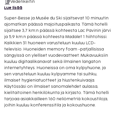
Vedenkeitin
Lue lisää
Super-Besse ja Musée du Ski sijaitsevat 10 minuutin
ajomatkan päässä majoituspaikasta. Tämä hotelli
sijaitsee 3,7 km:n päässä kohteesta Lac Pavinin järvi
ja 5,9 km:n päässä kohteesta Madalet 1 hiihtohissi.
Kaikkien 31 huoneen varusteluun kuuluu LCD-
televisio. Huoneiden memory foam -patjallisissa
sängyissä on ylelliset vuodevaatteet. Mukavuuksiin
kuuluu digitaalikanavat sekä ilmainen langaton
internetyhteys. Huoneissa on oma kylpyhuone, ja
sen varusteluun kuuluu kylpyamme tai suihku,
ilmaiset hygieniatuotteet ja hiustenkuivaaja.
Käytössäsi on ilmaiset sanomalehdet aulassa,
kielitaitoinen henkilökunta ja kirjasto. Tämä hotelli
tarjoaa asiakkailleen 160 neliömetriä kokoustiloja,
joihin kuuluu konferenssitila ja kokoushuone.
Palveluihin kuuluu ilmainen pysäköinti. Hyödynnä