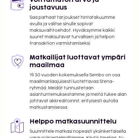
joustavuus
Maksu buffetaamiaisesta: noin 14.50 EUR
aikuisille ja 9.50 EUR lapsille
Saa parhaat tarjoukset hintatakuumme
Lisävuode: 20.0 EUR per yö
avulla ja valitse sinulle sopivat
maksuvaihtoehdot. Hyväksymme kaikki
Yllä oleva luettelo ei ehkä kata kaikkea. Maksut ja
suuret maksutavat turvallisen ja helpon
transaktion varmistamiseksi.
takuumaksut eivät välttämättä sisällä veroja, ja ne
saattavat muuttua.
Matkailijat luottavat ympäri
Kansallisten määräysten vuoksi käteismaksut
maailmaa
eivät voi ylittää 1000 EUR:n suuruista summaa
Yli 30 vuoden kokemuksella Sembo on osa
tässä majoituspaikassa. Saat lisätietoja asiasta
maailmanlaajuisesti luotettavaa Stena-
ottamalla yhteyttä majoituspaikkaan
ryhmää. Meidät tunnustetaan
varausvahvistuksessa olevien tietojen avulla.
asiantuntemuksestamme ja meitä tukee alan
Majoituspaikassa on tarjolla
johtavat akkreditoinnit, erityisesti autolla
yhdistettäviä/vierekkäisiä huoneita, joiden
matkustamisessa.
saatavuus on rajoitettua. Niitä voi pyytää
ottamalla yhteyttä majoituspaikkaan.
Helppo matkasuunnittelu
Yhteystiedot löytyvät varausvahvistuksesta.
Suunnittele matkasi nopeasti yksinkertaisella
Kaikki maksut voidaan maksaa käteisettömillä
varausjärjestelmällämme. Käytä Ameliaa, AI-