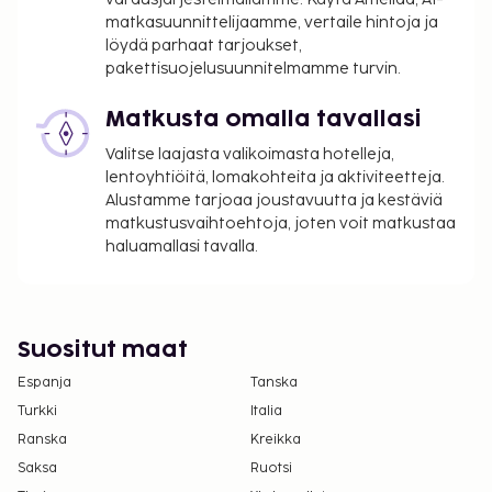
maksutavoilla, ja asiakkaat voivat päästä
matkasuunnittelijaamme, vertaile hintoja ja
huoneeseen mobiililaitteella.
löydä parhaat tarjoukset,
Kontaktiton sisäänkirjautuminen ja kontaktiton
pakettisuojelusuunnitelmamme turvin.
uloskirjautuminen ovat saatavilla.
Matkusta omalla tavallasi
Valitse laajasta valikoimasta hotelleja,
lentoyhtiöitä, lomakohteita ja aktiviteetteja.
Alustamme tarjoaa joustavuutta ja kestäviä
matkustusvaihtoehtoja, joten voit matkustaa
haluamallasi tavalla.
Suositut maat
Espanja
Tanska
Turkki
Italia
Ranska
Kreikka
Saksa
Ruotsi