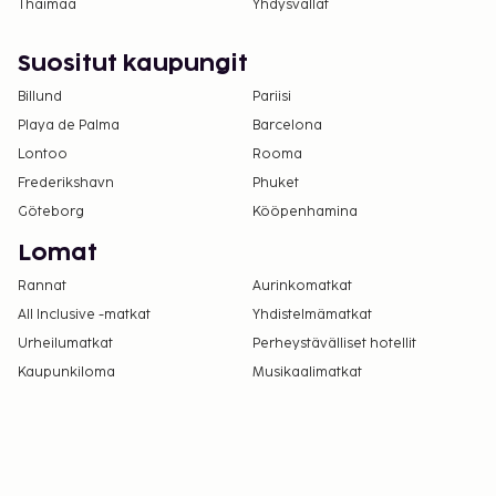
Thaimaa
Yhdysvallat
Suositut kaupungit
Billund
Pariisi
Playa de Palma
Barcelona
Lontoo
Rooma
Frederikshavn
Phuket
Göteborg
Kööpenhamina
Lomat
Rannat
Aurinkomatkat
All Inclusive -matkat
Yhdistelmämatkat
Urheilumatkat
Perheystävälliset hotellit
Kaupunkiloma
Musikaalimatkat