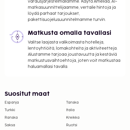
varausjärjestelmällämme. Käytä Ameliaa, AI-
suoritettavat maksut. Maksuihin saattaa sisältyä
matkasuunnittelijaamme, vertaile hintoja ja
sovellettavat verot:
löydä parhaat tarjoukset,
Kaupungin perimä vero: 2.45 EUR per henkilö
pakettisuojelusuunnitelmamme turvin.
per yö. Tätä veroa ei peritä alle 18 vuotta
Matkusta omalla tavallasi
vanhoilta lapsilta.
Valitse laajasta valikoimasta hotelleja,
Tässä on mainittu kaikki majoituspaikan meille
lentoyhtiöitä, lomakohteita ja aktiviteetteja.
ilmoittamat maksut.
Alustamme tarjoaa joustavuutta ja kestäviä
matkustusvaihtoehtoja, joten voit matkustaa
Lemmikit: 13 EUR per lemmikki per yö
haluamallasi tavalla.
Avustajaeläimistä ei veloiteta lisämaksuja
Yllä oleva luettelo ei ehkä kata kaikkea. Maksut ja
takuumaksut eivät välttämättä sisällä veroja, ja ne
saattavat muuttua.
Suositut maat
Espanja
Kansallisten määräysten vuoksi käteismaksut
Tanska
eivät voi ylittää 1000 EUR:n suuruista summaa
Turkki
Italia
tässä majoituspaikassa. Saat lisätietoja asiasta
Ranska
Kreikka
ottamalla yhteyttä majoituspaikkaan
Saksa
Ruotsi