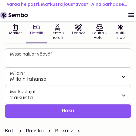
Varaa helposti. Matkusta joustavasti. Aina parhaaseen hintaan.
Matkat
Hotellit
Lento +
Lennot
Lautta +
Multi-
hotelli
Hotelli
stop
Missä haluat yöpyä?
Milloin?
Milloin tahansa
Matkustajat
2 aikuista
Haku
Koti
Ranska
Biarritz