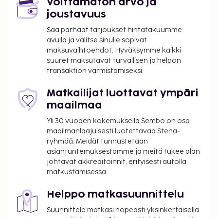
Voittamaton arvo ja
(BIQ-Pays Basque).
joustavuus
Käytössäsi on business center,
Saa parhaat tarjoukset hintatakuumme
kuivapesula-/pesulapalvelut ja ympäri vuorokauden
avulla ja valitse sinulle sopivat
auki oleva vastaanotto. Tämä hotelli tarjoaa
maksuvaihtoehdot. Hyväksymme kaikki
liikeasiakkailleen 3 kokoushuonetta. Palveluihin
suuret maksutavat turvallisen ja helpon
kuuluu ilmainen pysäköinti. Hyödynnä terassi,
transaktion varmistamiseksi.
puutarha ja ilmainen langaton internetyhteys.
Tämän hotellin palveluihin kuuluu muun muassa
Matkailijat luottavat ympäri
concierge-palvelut, lastenvahti (lisämaksusta) ja
maailmaa
hääpalvelut. Tämä hotelli tarjoaa asiakkailleen
Yli 30 vuoden kokemuksella Sembo on osa
ravintolan. Palveluihin kuuluu myös huonepalvelu
maailmanlaajuisesti luotettavaa Stena-
(rajoitettuina aikoina). Päätä päiväsi nauttimalla
ryhmää. Meidät tunnustetaan
muutama drinkki baarissa. Ilmainen
asiantuntemuksestamme ja meitä tukee alan
buffetaamiainen tarjoillaan päivittäin klo 7.30–
johtavat akkreditoinnit, erityisesti autolla
matkustamisessa.
10.30. Tämän majoituspaikan virallisen
tähtiluokituksen on myöntänyt Ranskan turismin
Helppo matkasuunnittelu
kehitysjärjestö ATOUT.
Suunnittele matkasi nopeasti yksinkertaisella
Majoituspaikka veloittaa seuraavat paikan päällä