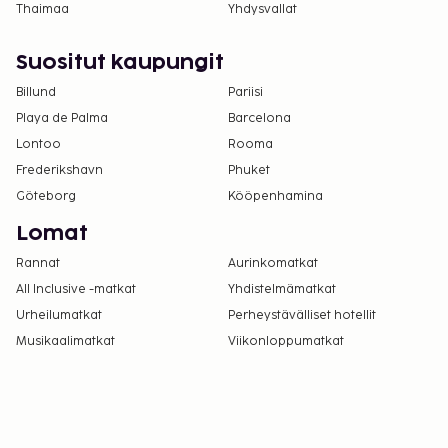
varausvahvistuksessa olevien tietojen avulla.
Thaimaa
Yhdysvallat
Yksi korkeintaan 11 vuotta vanha lapsi voi
majoittua ilmaiseksi, kun hän käyttää
Suositut kaupungit
vanhemman tai huoltajan huoneessa olevia
Billund
Pariisi
sänkyjä.
Playa de Palma
Barcelona
Vain sisäänkirjautuneet asiakkaat saavat
Lontoo
Rooma
oleskella huoneissa.
Majoituspaikassa on tarjolla
Frederikshavn
Phuket
yhdistettäviä/vierekkäisiä huoneita, joiden
Göteborg
Kööpenhamina
saatavuus on rajoitettua. Niitä voi pyytää
Lomat
ottamalla yhteyttä majoituspaikkaan.
Rannat
Aurinkomatkat
Yhteystiedot löytyvät varausvahvistuksesta.
All Inclusive -matkat
Tarvitset auton päästäksesi tähän
Yhdistelmämatkat
majoituspaikkaan.
Urheilumatkat
Perheystävälliset hotellit
Musikaalimatkat
Viikonloppumatkat