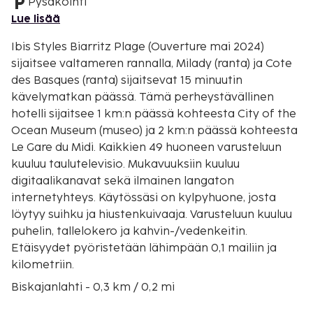
Pysäköinti
Lue lisää
Ibis Styles Biarritz Plage (Ouverture mai 2024)
sijaitsee valtameren rannalla, Milady (ranta) ja Cote
des Basques (ranta) sijaitsevat 15 minuutin
kävelymatkan päässä. Tämä perheystävällinen
hotelli sijaitsee 1 km:n päässä kohteesta City of the
Ocean Museum (museo) ja 2 km:n päässä kohteesta
Le Gare du Midi. Kaikkien 49 huoneen varusteluun
kuuluu taulutelevisio. Mukavuuksiin kuuluu
digitaalikanavat sekä ilmainen langaton
internetyhteys. Käytössäsi on kylpyhuone, josta
löytyy suihku ja hiustenkuivaaja. Varusteluun kuuluu
puhelin, tallelokero ja kahvin-/vedenkeitin.
Etäisyydet pyöristetään lähimpään 0,1 mailiin ja
kilometriin.
Biskajanlahti - 0,3 km / 0,2 mi
Thalmar - 0,4 km / 0,2 mi