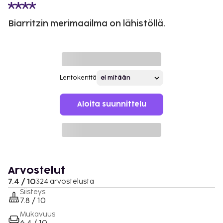
Biarritzin merimaailma on lähistöllä.
Lentokenttä
Aloita suunnittelu
Arvostelut
7.4 / 10
324 arvostelusta
Siisteys
7.8 / 10
Mukavuus