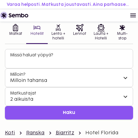
Varaa helposti. Matkusta joustavasti. Aina parhaaseen hintaan.
Matkat
Hotellit
Lento +
Lennot
Lautta +
Multi-
hotelli
Hotelli
stop
Missä haluat yöpyä?
Milloin?
Milloin tahansa
Matkustajat
2 aikuista
Haku
Koti
Ranska
Biarritz
Hotel Florida