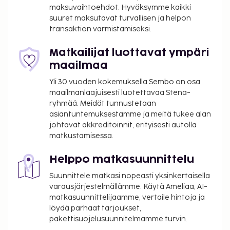
ilmainen langaton internetyhteys, concierge-
maksuvaihtoehdot. Hyväksymme kaikki
palvelut ja lastenvahti (lisämaksusta). Hotelli tarjoaa
suuret maksutavat turvallisen ja helpon
asiakkailleen huonepalvelun (rajoitettuina aikoina).
transaktion varmistamiseksi.
Maksullinen buffetaamiainen tarjotaan päivittäin
klo 7.30–10.00. Tämän majoituspaikan virallisen
Matkailijat luottavat ympäri
tähtiluokituksen on myöntänyt Ranskan turismin
maailmaa
kehitysjärjestö ATOUT. Majoituspaikka on suljettu
Yli 30 vuoden kokemuksella Sembo on osa
1.10.2026–30.4.2027 (päivät saattavat muuttua).
maailmanlaajuisesti luotettavaa Stena-
Majoituspaikassa tehdään remonttia 1.10.2026–
ryhmää. Meidät tunnustetaan
30.6.2027 (remontin valmistumispäivä voi muuttua).
asiantuntemuksestamme ja meitä tukee alan
Remontti vaikuttaa seuraaviin alueisiin:
johtavat akkreditoinnit, erityisesti autolla
matkustamisessa.
Hissi
Ulkoalueet
Helppo matkasuunnittelu
Kuntoilutilat
Vastaanotto
Suunnittele matkasi nopeasti yksinkertaisella
Vierashuoneet
varausjärjestelmällämme. Käytä Ameliaa, AI-
matkasuunnittelijaamme, vertaile hintoja ja
Käytävä
löydä parhaat tarjoukset,
Aula
pakettisuojelusuunnitelmamme turvin.
Kokoustilat