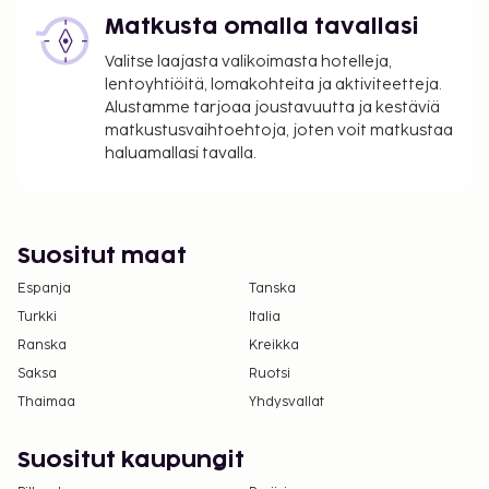
Matkusta omalla tavallasi
Teemme kaikkemme häiriöiden ja meluhaittojen
minimoimiseksi kunnostustöiden aikana.
Valitse laajasta valikoimasta hotelleja,
lentoyhtiöitä, lomakohteita ja aktiviteetteja.
Majoituspaikka veloittaa seuraavat paikan päällä
Alustamme tarjoaa joustavuutta ja kestäviä
suoritettavat maksut. Maksuihin saattaa sisältyä
matkustusvaihtoehtoja, joten voit matkustaa
sovellettavat verot:
haluamallasi tavalla.
Kaupungin perimä vero: 3.74 EUR per henkilö
per yö. Tätä veroa ei peritä alle 18 vuotta
vanhoilta lapsilta.
Suositut maat
Tässä on mainittu kaikki majoituspaikan meille
Espanja
Tanska
ilmoittamat maksut.
Turkki
Italia
Maksu buffetaamiaisesta: noin 17 EUR per
Ranska
Kreikka
henkilö
Saksa
Ruotsi
Pysäköintimaksu läheisellä pysäköintipaikalla:
Thaimaa
Yhdysvallat
25 EUR per päivä
Lemmikit: 16 EUR per lemmikki per päivä
Suositut kaupungit
Avustajaeläimistä ei veloiteta lisämaksuja