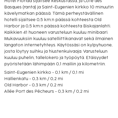
Hotel Florida sijaitsee keskustassa, ja Cote des
Basques (ranta) ja Saint-Eugenien kirkko 10 minuutin
kävelymatkan päässä. Tämä perheystävällinen
hotelli sijaitsee 0,5 km:n päässä kohteesta Old
Harbor ja 0,5 km:n päässä kohteesta Biskajanlahti.
Kaikkien 41 huoneen varusteluun kuuluu minibaari.
Mukavuuksiin kuuluu satelliittikanavat sekä ilmainen
langaton internetyhteys. Käytössäsi on kylpyhuone,
josta löytyy suihku ja hiustenkuivaaja. Varusteluun
kuuluu puhelin, tallelokero ja työpöytä. Etäisyydet
pyöristetään lähimpään 0,1 mailiin ja kilometriin.
Saint-Eugenien kirkko - 0,1 km / 0,1 mi
Hallienkatu - 0,3 km / 0,2 mi
Old Harbor - 0,3 km / 0,2 mi
Allée Port des Pêcheurs - 0,3 km / 0,2 mi
Biskajanlahti - 0,3 km / 0,2 mi
Port-Vieux (ranta) - 0,3 km / 0,2 mi
Biarritzin merimaailma - 0,3 km / 0,2 mi
Bellevuen konferenssi- ja messukeskus - 0,4 km /