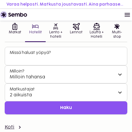
Varaa helposti. Matkusta joustavasti. Aina parhaaseen hintaan.
Matkat
Hotellit
Lento +
Lennot
Lautta +
Multi-
hotelli
Hotelli
stop
Missä haluat yöpyä?
Milloin?
Milloin tahansa
Matkustajat
2 aikuista
Haku
Koti