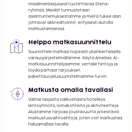
aikana 1.15 EUR per henkilö, per yö, korkeintaan
maailmanlaajuisesti luotettavaa Stena-
10 yöltä. Tätä veroa ei peritä alle 4 vuotta
ryhmää. Meidät tunnustetaan
asiantuntemuksestamme ja meitä tukee alan
vanhoilta lapsilta.
johtavat akkreditoinnit, erityisesti autolla
matkustamisessa.
Tässä on mainittu kaikki majoituspaikan meille
ilmoittamat maksut.
Helppo matkasuunnittelu
Kaikkien asiakkaiden, myös lasten, tulee olla
Suunnittele matkasi nopeasti yksinkertaisella
läsnä sisäänkirjautumisen yhteydessä, ja heidän
varausjärjestelmällämme. Käytä Ameliaa, AI-
tulee näyttää virallinen kuvallinen
matkasuunnittelijaamme, vertaile hintoja ja
henkilöllisyystodistus tai passi.
löydä parhaat tarjoukset,
Kansallisten määräysten vuoksi käteismaksut
pakettisuojelusuunnitelmamme turvin.
eivät voi ylittää 5000 EUR:n suuruista summaa
tässä majoituspaikassa. Saat lisätietoja asiasta
Matkusta omalla tavallasi
ottamalla yhteyttä majoituspaikkaan
Valitse laajasta valikoimasta hotelleja,
varausvahvistuksessa olevien tietojen avulla.
lentoyhtiöitä, lomakohteita ja aktiviteetteja.
Majoituspaikan veloittamaan hintaan sisältyvät
Alustamme tarjoaa joustavuutta ja kestäviä
pakolliset siivousmaksut.
matkustusvaihtoehtoja, joten voit matkustaa
haluamallasi tavalla.