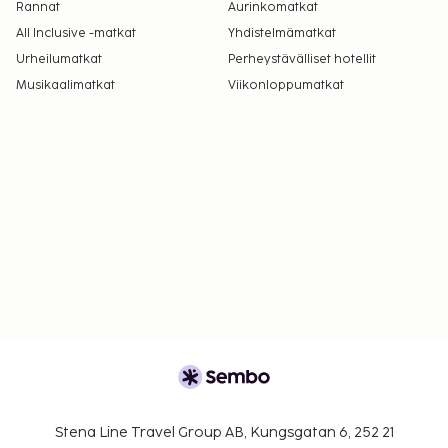
Rannat
Aurinkomatkat
All Inclusive -matkat
Yhdistelmämatkat
Urheilumatkat
Perheystävälliset hotellit
Musikaalimatkat
Viikonloppumatkat
Stena Line Travel Group AB, Kungsgatan 6, 252 21