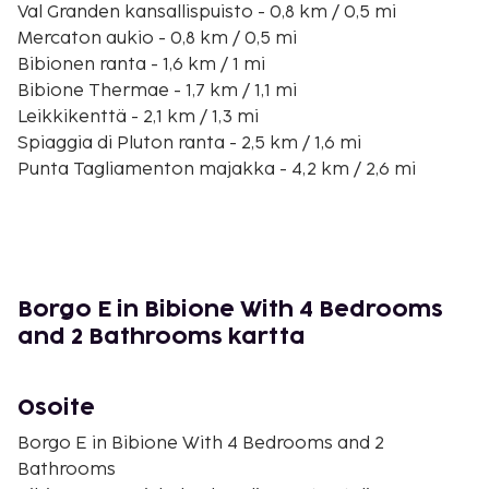
Val Granden kansallispuisto - 0,8 km / 0,5 mi
Mercaton aukio - 0,8 km / 0,5 mi
Bibionen ranta - 1,6 km / 1 mi
Bibione Thermae - 1,7 km / 1,1 mi
Leikkikenttä - 2,1 km / 1,3 mi
Spiaggia di Pluton ranta - 2,5 km / 1,6 mi
Punta Tagliamenton majakka - 4,2 km / 2,6 mi
Porto Baseleghe - 5,7 km / 3,5 mi
Laguna di Caorlen laguuni - 5,8 km / 3,6 mi
Golf Club Lignano - 6,7 km / 4,2 mi
Parco Zoo Punta Verde - 7,2 km / 4,5 mi
Aquasplash - 8,7 km / 5,4 mi
Borgo E in Bibione With 4 Bedrooms
Parco Avventura Unicef - 9 km / 5,6 mi
and 2 Bathrooms kartta
Mercadon markkinat - 9,1 km / 5,7 mi
Lähimmät lentokentät ovat:
Osoite
Trieste, Italia (TRS-Trieste – Friuli Venezia Giulia) -
64,9 km / 40,3 mi
Borgo E in Bibione With 4 Bedrooms and 2
Marco Polon lentokenttä (VCE) - 78,4 km / 48,7 mi
Bathrooms