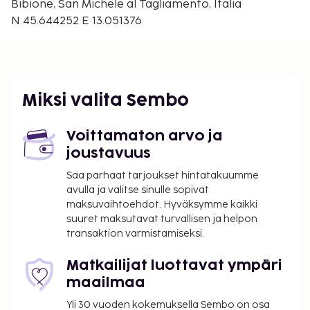
Treviso (TSF) - 93,7 km / 58,2 mi
Bibione, San Michele al Tagliamento, Italia
N 45.644252 E 13.051376
Palveluihin kuuluu ilmainen pysäköinti. Hyödynnä
puutarha sekä ilmainen langaton internetyhteys.
Majoituspaikka veloittaa seuraavat paikan päällä
suoritettavat maksut. Maksuihin saattaa sisältyä
sovellettavat verot:
Miksi valita Sembo
Kaupunki perii kaupunkiveron, joka maksetaan
majoituspaikassa. Veron määrä riippuu
Voittamaton arvo ja
kaudesta, eikä sitä välttämättä peritä ympäri
joustavuus
vuoden. Muita poikkeuksia tai alennuksia
Saa parhaat tarjoukset hintatakuumme
saatetaan soveltaa. Lisätietoja saat ottamalla
avulla ja valitse sinulle sopivat
yhteyttä majoituspaikkaan
maksuvaihtoehdot. Hyväksymme kaikki
varausvahvistuksessa olevia tietoja käyttäen.
suuret maksutavat turvallisen ja helpon
transaktion varmistamiseksi.
Kaupungin perimä vero: 1.10.–30.4. välisenä
aikana 0.00 EUR per henkilö per yö,
Matkailijat luottavat ympäri
korkeintaan 10 yöltä. Tätä veroa ei peritä alle 4
maailmaa
vuotta vanhoilta lapsilta.
Kaupungin perimä vero: 1.5.–30.9. välisenä
Yli 30 vuoden kokemuksella Sembo on osa