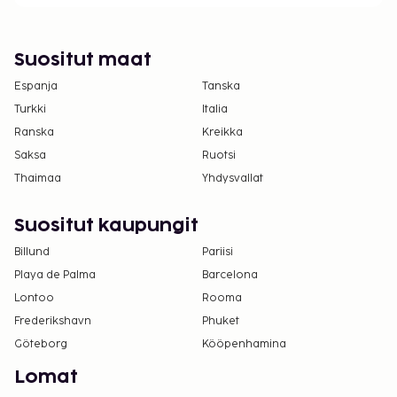
Suositut maat
Espanja
Tanska
Turkki
Italia
Ranska
Kreikka
Saksa
Ruotsi
Thaimaa
Yhdysvallat
Suositut kaupungit
Billund
Pariisi
Playa de Palma
Barcelona
Lontoo
Rooma
Frederikshavn
Phuket
Göteborg
Kööpenhamina
Lomat