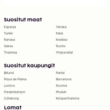
Suositut maat
Espanja
Tanska
Turkki
Italia
Ranska
Kreikka
Saksa
Ruotsi
Thaimaa
Yhdysvallat
Suositut kaupungit
Billund
Pariisi
Playa de Palma
Barcelona
Lontoo
Rooma
Frederikshavn
Phuket
Göteborg
Kööpenhamina
Lomat