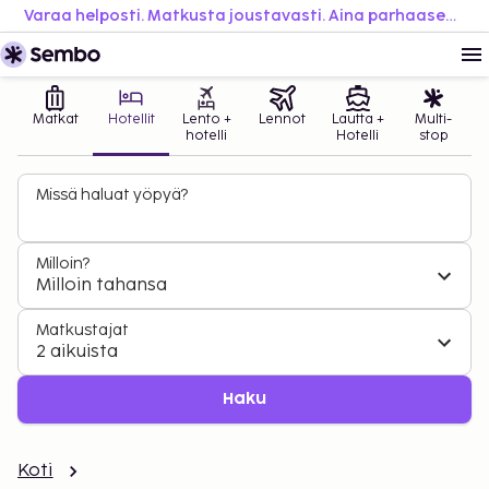
Varaa helposti. Matkusta joustavasti. Aina parhaaseen hintaan.
Matkat
Hotellit
Lento +
Lennot
Lautta +
Multi-
hotelli
Hotelli
stop
Missä haluat yöpyä?
Milloin?
Milloin tahansa
Matkustajat
2 aikuista
Haku
Koti