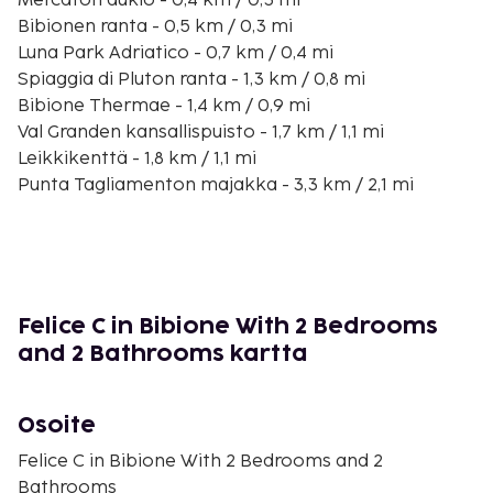
Mercaton aukio - 0,4 km / 0,3 mi
Bibionen ranta - 0,5 km / 0,3 mi
Luna Park Adriatico - 0,7 km / 0,4 mi
Spiaggia di Pluton ranta - 1,3 km / 0,8 mi
Bibione Thermae - 1,4 km / 0,9 mi
Val Granden kansallispuisto - 1,7 km / 1,1 mi
Leikkikenttä - 1,8 km / 1,1 mi
Punta Tagliamenton majakka - 3,3 km / 2,1 mi
Porto Baseleghe - 5 km / 3,1 mi
Laguna di Caorlen laguuni - 5,2 km / 3,2 mi
Golf Club Lignano - 7,3 km / 4,5 mi
Parco Zoo Punta Verde - 7,8 km / 4,8 mi
Parco Avventura Unicef - 9,6 km / 6 mi
Felice C in Bibione With 2 Bedrooms
Mercadon markkinat - 9,7 km / 6 mi
and 2 Bathrooms kartta
Stadio Guido Teghil - 9,8 km / 6,1 mi
Lähimmät lentokentät ovat:
Osoite
Trieste, Italia (TRS-Trieste – Friuli Venezia Giulia) -
65,5 km / 40,7 mi
Felice C in Bibione With 2 Bedrooms and 2
Marco Polon lentokenttä (VCE) - 78,9 km / 49 mi
Bathrooms