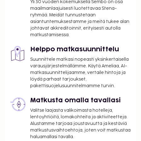
Yli 30 vuoden kokemuksella Sembo on osa
vanhoilta lapsilta.
maailmanlaajuisesti luotettavaa Stena-
ryhmää. Meidät tunnustetaan
Tässä on mainittu kaikki majoituspaikan meille
asiantuntemuksestamme ja meitä tukee alan
ilmoittamat maksut.
johtavat akkreditoinnit, erityisesti autolla
matkustamisessa.
Kaikkien asiakkaiden, myös lasten, tulee olla
läsnä sisäänkirjautumisen yhteydessä, ja heidän
Helppo matkasuunnittelu
tulee näyttää virallinen kuvallinen
henkilöllisyystodistus tai passi.
Suunnittele matkasi nopeasti yksinkertaisella
Kansallisten määräysten vuoksi käteismaksut
varausjärjestelmällämme. Käytä Ameliaa, AI-
matkasuunnittelijaamme, vertaile hintoja ja
eivät voi ylittää 5000 EUR:n suuruista summaa
löydä parhaat tarjoukset,
tässä majoituspaikassa. Saat lisätietoja asiasta
pakettisuojelusuunnitelmamme turvin.
ottamalla yhteyttä majoituspaikkaan
varausvahvistuksessa olevien tietojen avulla.
Matkusta omalla tavallasi
Majoituspaikan veloittamaan hintaan sisältyvät
Valitse laajasta valikoimasta hotelleja,
pakolliset siivousmaksut.
lentoyhtiöitä, lomakohteita ja aktiviteetteja.
Alustamme tarjoaa joustavuutta ja kestäviä
matkustusvaihtoehtoja, joten voit matkustaa
haluamallasi tavalla.