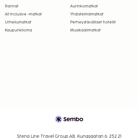
Rannat
Aurinkomatkat
All Inclusive -matkat
Yhdistelmämatkat
Urheilumatkat
Perheystävälliset hotellit
Kaupunkiloma
Musikaalimatkat
Stena Line Travel Group AB, Kungsgatan 6, 252 21