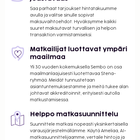
Saa parhaat tarjoukset hintatakuumme
Muuta
avulla ja valitse sinulle sopivat
maksuvaihtoehdot. Hyväksymme kaikki
Loppusiivous sisältyy.
suuret maksutavat turvallisen ja helpon
Ei hissiä.
transaktion varmistamiseksi.
Saapuminen
Matkailijat luottavat ympäri
Vapaavalintainen päivä koko vuoden ajan.
maailmaa
Vastaanotto 24 h. Check in -aika: 15:00 - 18:00,
Yli 30 vuoden kokemuksella Sembo on osa
huoneenluovutusaika: 11:00.
maailmanlaajuisesti luotettavaa Stena-
ryhmää. Meidät tunnustetaan
asiantuntemuksestamme ja meitä tukee alan
johtavat akkreditoinnit, erityisesti autolla
matkustamisessa.
Helppo matkasuunnittelu
Suunnittele matkasi nopeasti yksinkertaisella
varausjärjestelmällämme. Käytä Ameliaa, AI-
matkasuunnittelijaamme, vertaile hintoja ja