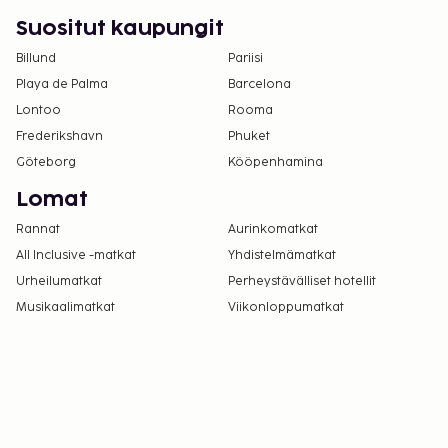
Suositut kaupungit
Billund
Pariisi
Playa de Palma
Barcelona
Lontoo
Rooma
Frederikshavn
Phuket
Göteborg
Kööpenhamina
Lomat
Rannat
Aurinkomatkat
All Inclusive -matkat
Yhdistelmämatkat
Urheilumatkat
Perheystävälliset hotellit
Musikaalimatkat
Viikonloppumatkat