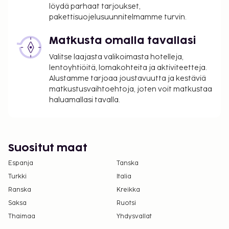
löydä parhaat tarjoukset,
pakettisuojelusuunnitelmamme turvin.
Matkusta omalla tavallasi
Valitse laajasta valikoimasta hotelleja,
lentoyhtiöitä, lomakohteita ja aktiviteetteja.
Alustamme tarjoaa joustavuutta ja kestäviä
matkustusvaihtoehtoja, joten voit matkustaa
haluamallasi tavalla.
Suositut maat
Espanja
Tanska
Turkki
Italia
Ranska
Kreikka
Saksa
Ruotsi
Thaimaa
Yhdysvallat