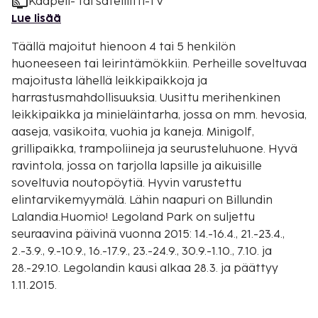
Kaapeli- tai satelliitti-TV
Lue lisää
Täällä majoitut hienoon 4 tai 5 henkilön
huoneeseen tai leirintämökkiin. Perheille soveltuvaa
majoitusta lähellä leikkipaikkoja ja
harrastusmahdollisuuksia. Uusittu merihenkinen
leikkipaikka ja minieläintarha, jossa on mm. hevosia,
aaseja, vasikoita, vuohia ja kaneja. Minigolf,
grillipaikka, trampoliineja ja seurusteluhuone. Hyvä
ravintola, jossa on tarjolla lapsille ja aikuisille
soveltuvia noutopöytiä. Hyvin varustettu
elintarvikemyymälä. Lähin naapuri on Billundin
Lalandia.Huomio! Legoland Park on suljettu
seuraavina päivinä vuonna 2015: 14.-16.4., 21.-23.4.,
2.-3.9., 9.-10.9., 16.-17.9., 23.-24.9., 30.9.-1.10., 7.10. ja
28.-29.10. Legolandin kausi alkaa 28.3. ja päättyy
1.11.2015.
Sijainti