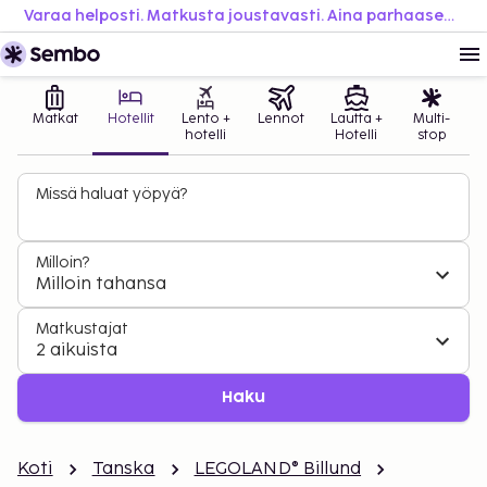
Varaa helposti. Matkusta joustavasti. Aina parhaaseen hintaan.
Matkat
Hotellit
Lento +
Lennot
Lautta +
Multi-
hotelli
Hotelli
stop
Missä haluat yöpyä?
Milloin?
Milloin tahansa
Matkustajat
2 aikuista
Haku
Koti
Tanska
LEGOLAND® Billund