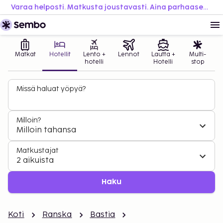
Varaa helposti. Matkusta joustavasti. Aina parhaaseen hintaan.
Matkat
Hotellit
Lento +
Lennot
Lautta +
Multi-
hotelli
Hotelli
stop
Missä haluat yöpyä?
Milloin?
Milloin tahansa
Matkustajat
2 aikuista
Haku
Koti
Ranska
Bastia