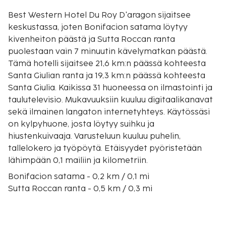
Best Western Hotel Du Roy D'aragon sijaitsee
keskustassa, joten Bonifacion satama löytyy
kivenheiton päästä ja Sutta Roccan ranta
puolestaan vain 7 minuutin kävelymatkan päästä.
Tämä hotelli sijaitsee 21,6 km:n päässä kohteesta
Santa Giulian ranta ja 19,3 km:n päässä kohteesta
Santa Giulia. Kaikissa 31 huoneessa on ilmastointi ja
taulutelevisio. Mukavuuksiin kuuluu digitaalikanavat
sekä ilmainen langaton internetyhteys. Käytössäsi
on kylpyhuone, josta löytyy suihku ja
hiustenkuivaaja. Varusteluun kuuluu puhelin,
tallelokero ja työpöytä. Etäisyydet pyöristetään
lähimpään 0,1 mailiin ja kilometriin.
Bonifacion satama - 0,2 km / 0,1 mi
Sutta Roccan ranta - 0,5 km / 0,3 mi
Bonifacio Citadel - 0,5 km / 0,3 mi
Bastion de L'Etendard - 0,6 km / 0,4 mi
Montee St-Roch (vuori) - 0,6 km / 0,4 mi