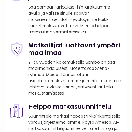
Saa parhaat tarjoukset hintatakuumme
Käytössäsi on express-uloskirjautuminen, ilmaiset
avulla ja valitse sinulle sopivat
sanomalehdet aulassa ja ympäri vuorokauden auki
maksuvaihtoehdot. Hyväksymme kaikki
oleva vastaanotto. Palveluihin kuuluu ilmainen
suuret maksutavat turvallisen ja helpon
pysäköinti. Hyödynnä terassi sekä ilmainen
transaktion varmistamiseksi.
langaton internetyhteys. Cafe du Roy D'Aragon
palvelee asiakkaita tai voit hyödyntää hotellin
Matkailijat luottavat ympäri
kahvilan tai huonepalvelun (rajoitettuina aikoina)
maailmaa
tarjonnan. Päätä päiväsi nauttimalla muutama
Yli 30 vuoden kokemuksella Sembo on osa
drinkki baarissa. Maksullinen buffetaamiainen
maailmanlaajuisesti luotettavaa Stena-
tarjotaan päivittäin klo 7.00–11.00. Tämän
ryhmää. Meidät tunnustetaan
majoituspaikan virallisen tähtiluokituksen on
asiantuntemuksestamme ja meitä tukee alan
myöntänyt Ranskan turismin kehitysjärjestö ATOUT.
johtavat akkreditoinnit, erityisesti autolla
matkustamisessa.
Majoituspaikka on suljettu 1. 11ta – 11. 4ta.
Majoituspaikka veloittaa seuraavat paikan päällä
Helppo matkasuunnittelu
suoritettavat maksut. Maksuihin saattaa sisältyä
Suunnittele matkasi nopeasti yksinkertaisella
sovellettavat verot:
varausjärjestelmällämme. Käytä Ameliaa, AI-
Kaupungin perimä vero: 1.50 EUR per henkilö
matkasuunnittelijaamme, vertaile hintoja ja