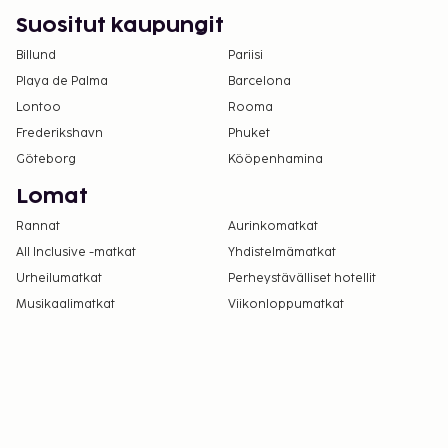
sänkyjä.
Suositut kaupungit
Majoituspaikassa on tarjolla
Billund
Pariisi
yhdistettäviä/vierekkäisiä huoneita, joiden
Playa de Palma
Barcelona
saatavuus on rajoitettua. Niitä voi pyytää
Lontoo
Rooma
ottamalla yhteyttä majoituspaikkaan.
Yhteystiedot löytyvät varausvahvistuksesta.
Frederikshavn
Phuket
Göteborg
Kööpenhamina
Lue lisää Best Westernin tietosuojakäytännöstä
Lomat
sivulla
www.bestwestern.com/privacy
.
Rannat
Aurinkomatkat
All Inclusive -matkat
Yhdistelmämatkat
Urheilumatkat
Perheystävälliset hotellit
Musikaalimatkat
Viikonloppumatkat