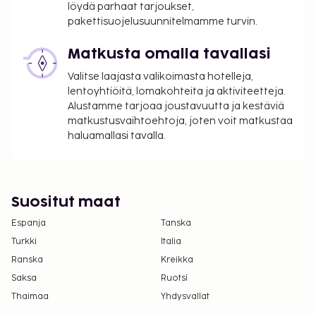
per yö. Tätä veroa ei peritä alle 18 vuotta
löydä parhaat tarjoukset,
vanhoilta lapsilta.
pakettisuojelusuunnitelmamme turvin.
Tässä on mainittu kaikki majoituspaikan meille
Matkusta omalla tavallasi
ilmoittamat maksut.
Valitse laajasta valikoimasta hotelleja,
Maksu buffetaamiaisesta: noin 16 EUR per
lentoyhtiöitä, lomakohteita ja aktiviteetteja.
henkilö
Alustamme tarjoaa joustavuutta ja kestäviä
matkustusvaihtoehtoja, joten voit matkustaa
Yllä oleva luettelo ei ehkä kata kaikkea. Maksut ja
haluamallasi tavalla.
takuumaksut eivät välttämättä sisällä veroja, ja ne
saattavat muuttua.
Kansallisten määräysten vuoksi käteismaksut
Suositut maat
eivät voi ylittää 1000 EUR:n suuruista summaa
Espanja
tässä majoituspaikassa. Saat lisätietoja asiasta
Tanska
ottamalla yhteyttä majoituspaikkaan
Turkki
Italia
varausvahvistuksessa olevien tietojen avulla.
Ranska
Kreikka
Korkeintaan 2 vuotta vanhat lapset voivat
Saksa
Ruotsi
majoittua ilmaiseksi, kun he käyttävät
Thaimaa
Yhdysvallat
vanhemman tai huoltajan huoneessa olevia