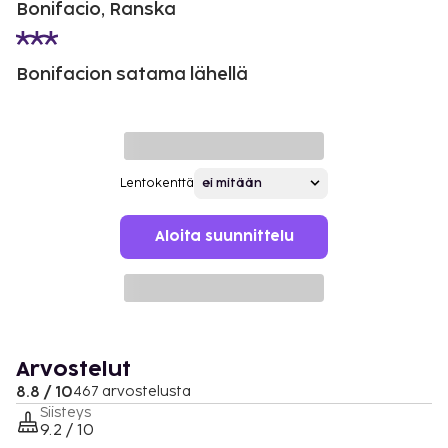
Bonifacio, Ranska
Bonifacion satama lähellä
Lentokenttä
Aloita suunnittelu
Arvostelut
8.8 / 10
467 arvostelusta
Siisteys
9.2 / 10