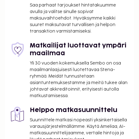
vastaanotto, kielitaitoinen henkilökunta ja
Saa parhaat tarjoukset hintatakuumme
matkatavarasäilytys. Seuraavat palvelut ovat
avulla ja valitse sinulle sopivat
maksuvaihtoehdot. Hyväksymme kaikki
saatavilla: ilmainen langaton internetyhteys ja
suuret maksutavat turvallisen ja helpon
televisio yleisissä tiloissa. Lisämaksullinen
transaktion varmistamiseksi.
buffetaamiainen tarjoillaan arkipäivisin klo 6.30–
10.00 ja viikonloppuisin klo 6.30–11.00. Tämän
Matkailijat luottavat ympäri
majoituspaikan virallisen tähtiluokituksen on
maailmaa
myöntänyt Ranskan turismin kehitysjärjestö ATOUT.
Yli 30 vuoden kokemuksella Sembo on osa
Majoituspaikka veloittaa seuraavat paikan päällä
maailmanlaajuisesti luotettavaa Stena-
suoritettavat maksut. Maksuihin saattaa sisältyä
ryhmää. Meidät tunnustetaan
sovellettavat verot:
asiantuntemuksestamme ja meitä tukee alan
johtavat akkreditoinnit, erityisesti autolla
Kaupungin perimä vero: 5.53 EUR per henkilö
matkustamisessa.
per yö. Tätä veroa ei peritä alle 18 vuotta
vanhoilta lapsilta.
Helppo matkasuunnittelu
Tässä on mainittu kaikki majoituspaikan meille
Suunnittele matkasi nopeasti yksinkertaisella
ilmoittamat maksut.
varausjärjestelmällämme. Käytä Ameliaa, AI-
matkasuunnittelijaamme, vertaile hintoja ja
Maksu buffetaamiaisesta: noin 13.90 EUR