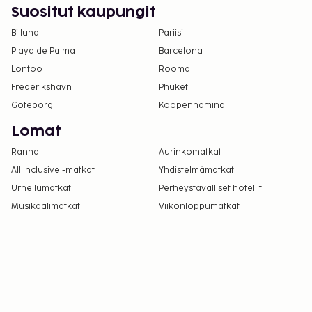
Suositut kaupungit
Billund
Pariisi
Playa de Palma
Barcelona
Lontoo
Rooma
Frederikshavn
Phuket
Göteborg
Kööpenhamina
Lomat
Rannat
Aurinkomatkat
All Inclusive -matkat
Yhdistelmämatkat
Urheilumatkat
Perheystävälliset hotellit
Musikaalimatkat
Viikonloppumatkat