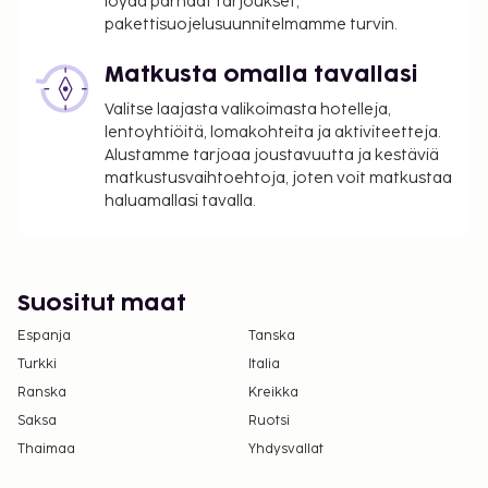
löydä parhaat tarjoukset,
aikuisille ja 6.95 EUR lapsille
pakettisuojelusuunnitelmamme turvin.
Lemmikit: 10 EUR per lemmikki per yö
Avustajaeläimistä ei veloiteta lisämaksuja
Matkusta omalla tavallasi
Valitse laajasta valikoimasta hotelleja,
Yllä oleva luettelo ei ehkä kata kaikkea. Maksut ja
lentoyhtiöitä, lomakohteita ja aktiviteetteja.
takuumaksut eivät välttämättä sisällä veroja, ja ne
Alustamme tarjoaa joustavuutta ja kestäviä
saattavat muuttua.
matkustusvaihtoehtoja, joten voit matkustaa
Kansallisten määräysten vuoksi käteismaksut
haluamallasi tavalla.
eivät voi ylittää 1000 EUR:n suuruista summaa
tässä majoituspaikassa. Saat lisätietoja asiasta
ottamalla yhteyttä majoituspaikkaan
Suositut maat
varausvahvistuksessa olevien tietojen avulla.
Kaikki maksut voidaan maksaa käteisettömillä
Espanja
Tanska
maksutavoilla.
Turkki
Italia
Ranska
Kreikka
Saksa
Ruotsi
Thaimaa
Yhdysvallat