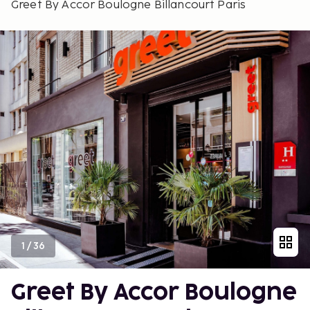
Greet By Accor Boulogne Billancourt Paris
1
/
36
Greet By Accor Boulogne