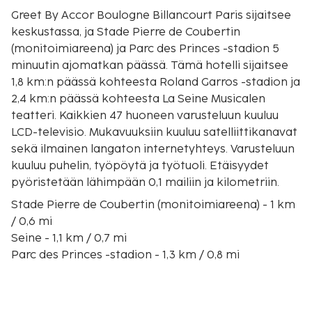
Greet By Accor Boulogne Billancourt Paris sijaitsee
keskustassa, ja Stade Pierre de Coubertin
(monitoimiareena) ja Parc des Princes -stadion 5
minuutin ajomatkan päässä. Tämä hotelli sijaitsee
1,8 km:n päässä kohteesta Roland Garros -stadion ja
2,4 km:n päässä kohteesta La Seine Musicalen
teatteri. Kaikkien 47 huoneen varusteluun kuuluu
LCD-televisio. Mukavuuksiin kuuluu satelliittikanavat
sekä ilmainen langaton internetyhteys. Varusteluun
kuuluu puhelin, työpöytä ja työtuoli. Etäisyydet
pyöristetään lähimpään 0,1 mailiin ja kilometriin.
Stade Pierre de Coubertin (monitoimiareena) - 1 km
/ 0,6 mi
Seine - 1,1 km / 0,7 mi
Parc des Princes -stadion - 1,3 km / 0,8 mi
La Seine Musicalen teatteri - 1,6 km / 1 mi
Roland Garros -stadion - 1,9 km / 1,2 mi
Bois de Boulogne (puisto) - 2,2 km / 1,4 mi