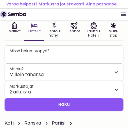
Varaa helposti. Matkusta joustavasti. Aina parhaaseen hintaan.
Matkat
Hotellit
Lento +
Lennot
Lautta +
Multi-
hotelli
Hotelli
stop
Missä haluat yöpyä?
Milloin?
Milloin tahansa
Matkustajat
2 aikuista
Haku
Koti
Ranska
Pariisi