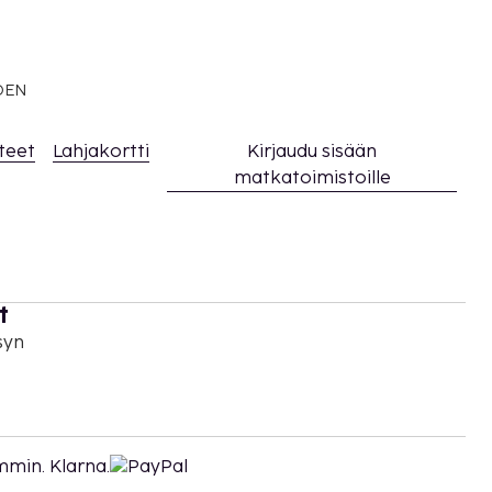
EDEN
teet
Lahjakortti
Kirjaudu sisään
matkatoimistoille
t
syn