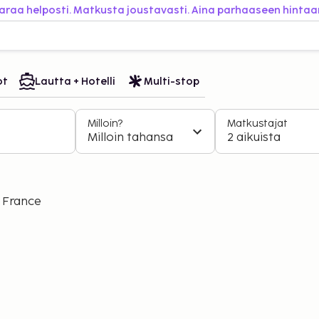
araa helposti. Matkusta joustavasti. Aina parhaaseen hintaa
ot
Lautta + Hotelli
Multi-stop
Milloin?
Matkustajat
Milloin tahansa
2 aikuista
 France