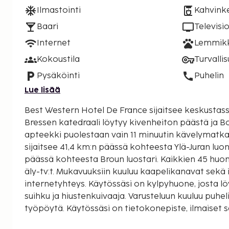
Ilmastointi
Kahvinke
Baari
Televisi
Internet
Lemmikki
Kokoustila
Turvalli
Pysäköinti
Puhelin
Lue lisää
Best Western Hotel De France sijaitsee keskustass
Bressen katedraali löytyy kivenheiton päästä ja 
apteekki puolestaan vain 11 minuutin kävelymatkan päästä. 
sijaitsee 41,4 km:n päässä kohteesta Ylä-Juran luo
päässä kohteesta Broun luostari. Kaikkien 45 huo
äly-tv:t. Mukavuuksiin kuuluu kaapelikanavat sekä
internetyhteys. Käytössäsi on kylpyhuone, josta 
suihku ja hiustenkuivaaja. Varusteluun kuuluu puheli
työpöytä. Käytössäsi on tietokonepiste, ilmaiset sanomalehdet aulassa ja
kuivapesula-/pesulapalvelut. Tämä hotelli tarjoaa 