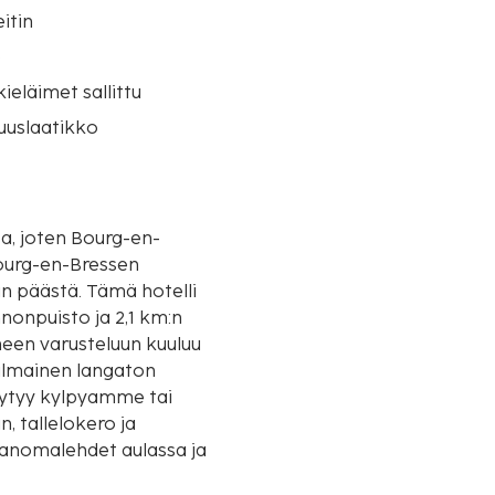
itin
o
eläimet sallittu
suuslaatikko
a, joten Bourg-en-
Bourg-en-Bressen
Tämä hotelli
nnonpuisto ja 2,1 km:n
neen varusteluun kuuluu
 ilmainen langaton
löytyy kylpyamme tai
n, tallelokero ja
asiakkailleen 9