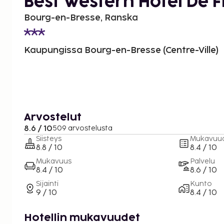
Best Western Hotel De 
Bourg-en-Bresse, Ranska
Kaupungissa Bourg-en-Bresse (Centre-Ville)
Arvostelut
8.6 / 10
509 arvostelusta
Siisteys
Mukavuu
8.8 / 10
8.4 / 10
Mukavuus
Palvelu
8.4 / 10
8.6 / 10
Sijainti
Kunto
9 / 10
8.4 / 10
Hotellin mukavuudet