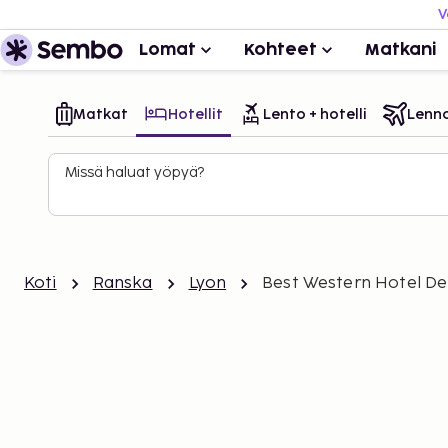
V
Lomat
Kohteet
Matkani
Matkat
Hotellit
Lento + hotelli
Lenn
Missä haluat yöpyä?
Koti
Ranska
Lyon
Best Western Hotel De