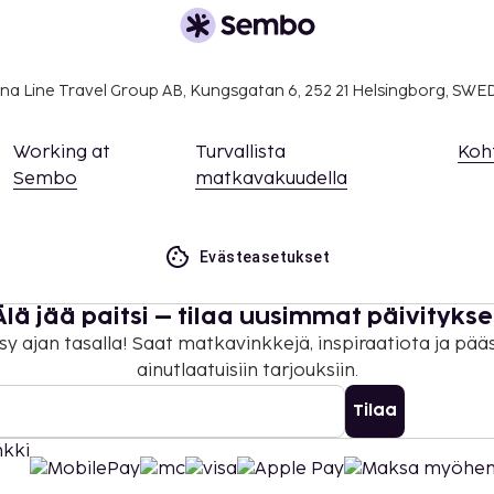
na Line Travel Group AB, Kungsgatan 6, 252 21 Helsingborg, SW
Working at
Turvallista
Koh
Sembo
matkavakuudella
Evästeasetukset
Älä jää paitsi – tilaa uusimmat päivitykse
sy ajan tasalla! Saat matkavinkkejä, inspiraatiota ja pää
ainutlaatuisiin tarjouksiin.
Tilaa