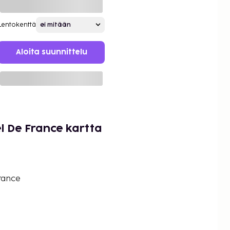
Lentokenttä
Aloita suunnittelu
l De France kartta
rance