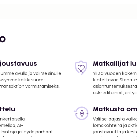
itila ja kokoushuone.
öinti. Käytössäsi on
concierge-palvelut. Tämän
ja juhlasali.
', on hyvä paikka lounaan
bo
n kuuluu ranskalainen
tettuina aikoina).
nen buffetaamiainen
 joustavuus
Matkailijat 
ehitysjärjestö ATOUT.
mme avulla ja valitse sinulle
Yli 30 vuoden kokem
suoritettavat maksut.
ksymme kaikki suuret
luotettavaa Stena-
 transaktion varmistamiseksi.
asiantuntemuksesta
akkreditoinnit, erity
er yö. Tätä veroa ei
ttelu
Matkusta oma
lmoittamat maksut.
nkertaisella
Valitse laajasta valik
lle ja 10 EUR lapsille
meliaa, AI-
lomakohteita ja akti
yö
 hintoja ja löydä parhaat
joustavuutta ja kest