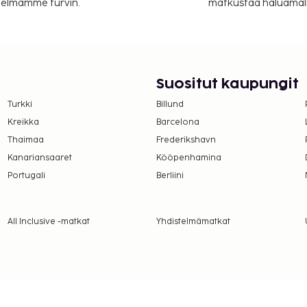
itelmamme turvin.
matkustaa haluamalla
a takuumaksut eivät
.
Suositut kaupungit
ivät voi ylittää 1000
Turkki
Billund
. Saat lisätietoja
Kreikka
Barcelona
 varausvahvistuksessa
Thaimaa
Frederikshavn
Kanariansaaret
Kööpenhamina
rekkäisiä huoneita, joiden
Portugali
Berliini
amalla yhteyttä
usvahvistuksesta.
All Inclusive -matkat
Yhdistelmämatkat
 sivulla