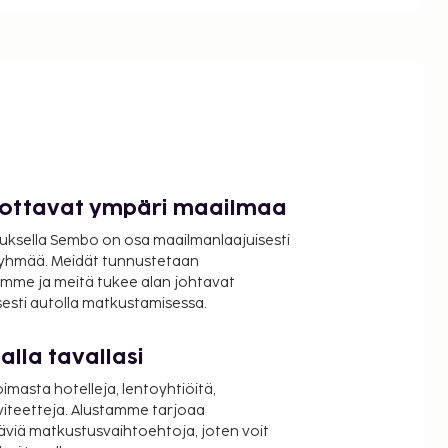
luottavat ympäri maailmaa
uksella Sembo on osa maailmanlaajuisesti
ryhmää. Meidät tunnustetaan
mme ja meitä tukee alan johtavat
isesti autolla matkustamisessa.
lla tavallasi
oimasta hotelleja, lentoyhtiöitä,
viteetteja. Alustamme tarjoaa
äviä matkustusvaihtoehtoja, joten voit