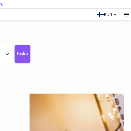
n.
EUR
Haku