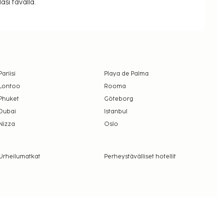
si tavalla.
Pariisi
Playa de Palma
Lontoo
Rooma
Phuket
Göteborg
Dubai
Istanbul
Nizza
Oslo
Urheilumatkat
Perheystävälliset hotellit