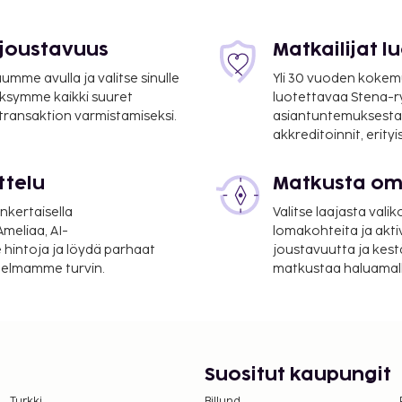
i
 joustavuus
Matkailijat 
mme avulla ja valitse sinulle
Yli 30 vuoden kokem
ksymme kaikki suuret
luotettavaa Stena-
 transaktion varmistamiseksi.
asiantuntemuksesta
 mi
akkreditoinnit, erity
ttelu
Matkusta oma
taanotto,
n kuuluu ilmainen
nkertaisella
Valitse laajasta valik
vuuksiin kuuluu ulkouima-
meliaa, AI-
lomakohteita ja akti
in kuuluu muun muassa
 hintoja ja löydä parhaat
joustavuutta ja kest
itelmamme turvin.
matkustaa haluamalla
i.
uksen ottamalla yhteyttä
vahvistuksessa olevia
Suositut kaupungit
Turkki
Billund