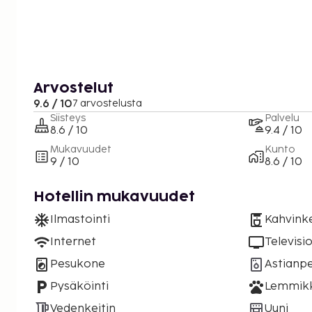
Arvostelut
9.6 / 10
7 arvostelusta
Siisteys
Palvelu
8.6 / 10
9.4 / 10
Mukavuudet
Kunto
9 / 10
8.6 / 10
Hotellin mukavuudet
Ilmastointi
Kahvinke
Internet
Televisi
Pesukone
Astianp
Pysäköinti
Lemmikki
Vedenkeitin
Uuni