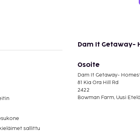
Dam It Getaway- 
Osoite
Dam It Getaway- Homes
81 Kia Ora Hill Rd
2422
Bowman Farm, Uusi Etelä-
itin
o
esukone
eläimet sallittu