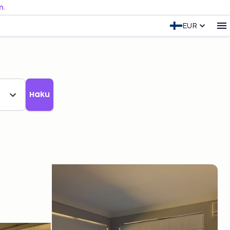
n.
EUR
Haku