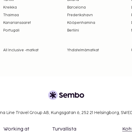
Kreikka
Barcelona
Thaimaa
Frederikshavn
Kanariansaaret
Kööpenhamina
Portugali
Berliini
All Inclusive -matkat
Yhdistelmämatkat
na Line Travel Group AB, Kungsgatan 6, 252 21 Helsingborg, SW
Working at
Turvallista
Koh