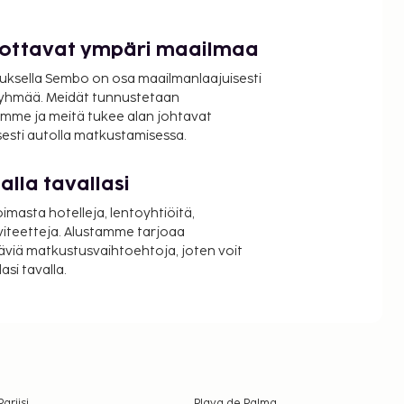
luottavat ympäri maailmaa
uksella Sembo on osa maailmanlaajuisesti
ryhmää. Meidät tunnustetaan
mme ja meitä tukee alan johtavat
isesti autolla matkustamisessa.
lla tavallasi
oimasta hotelleja, lentoyhtiöitä,
viteetteja. Alustamme tarjoaa
äviä matkustusvaihtoehtoja, joten voit
si tavalla.
Pariisi
Playa de Palma