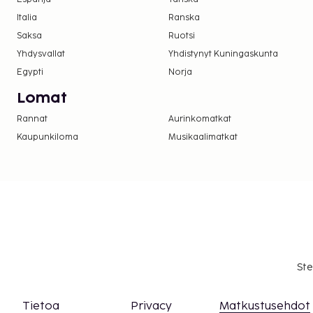
Italia
Ranska
Saksa
Ruotsi
Yhdysvallat
Yhdistynyt Kuningaskunta
Egypti
Norja
Lomat
Rannat
Aurinkomatkat
Kaupunkiloma
Musikaalimatkat
Ste
Tietoa
Privacy
Matkustusehdot