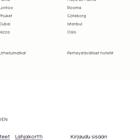
Lontoo
Rooma
Phuket
Göteborg
Dubai
Istanbul
Nizza
Oslo
Urheilumatkat
Perheystävälliset hotellit
EDEN
teet
Lahjakortti
Kirjaudu sisään