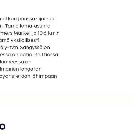
omatkan päässä sijaitsee
nto
rmers Market ja 10,6 km:n
mä yksilöllisesti
äly-tv:n. Sängyssä on
essa on patio. Keittiössä
. Huoneessa on
ilmainen langaton
t pyöristetään lähimpään
6 mi
bo