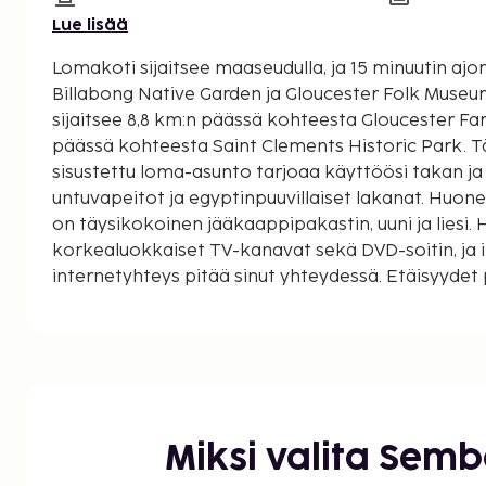
Lue lisää
Lomakoti sijaitsee maaseudulla, ja 15 minuutin aj
Billabong Native Garden ja Gloucester Folk Museum. Tämä loma-asu
sijaitsee 8,8 km:n päässä kohteesta Gloucester Fa
päässä kohteesta Saint Clements Historic Park. Tä
sisustettu loma-asunto tarjoaa käyttöösi takan ja 
untuvapeitot ja egyptinpuuvillaiset lakanat. Huone
on täysikokoinen jääkaappipakastin, uuni ja liesi
korkealuokkaiset TV-kanavat sekä DVD-soitin, ja 
internetyhteys pitää sinut yhteydessä. Etäisyyde
0,1 mailiin ja kilometriin.
Billabong Native Garden - 8,3 km / 5,2 mi
Gloucester Folk Museum - 8,7 km / 5,4 mi
Gloucester Farmers Market - 8,8 km / 5,5 mi
Gloucester Soldiers Memorial Hospital - 9,7 km / 
Saint Clements Historic Park - 10,6 km / 6,6 mi
Miksi valita Sem
Gloucester Country Club - 11,2 km / 7 mi