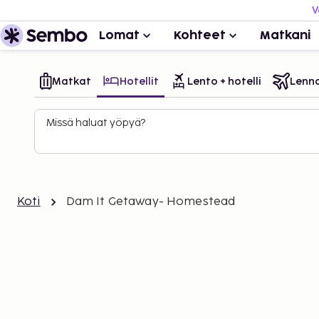
V
Lomat
Kohteet
Matkani
Matkat
Hotellit
Lento + hotelli
Lenn
Missä haluat yöpyä?
Koti
Dam It Getaway- Homestead