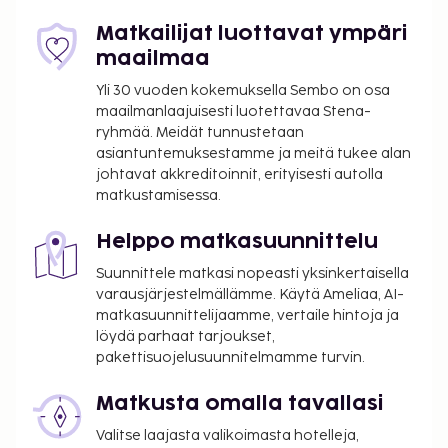
Matkailijat luottavat ympäri
maailmaa
Yli 30 vuoden kokemuksella Sembo on osa
maailmanlaajuisesti luotettavaa Stena-
ryhmää. Meidät tunnustetaan
asiantuntemuksestamme ja meitä tukee alan
johtavat akkreditoinnit, erityisesti autolla
matkustamisessa.
Helppo matkasuunnittelu
Suunnittele matkasi nopeasti yksinkertaisella
varausjärjestelmällämme. Käytä Ameliaa, AI-
matkasuunnittelijaamme, vertaile hintoja ja
löydä parhaat tarjoukset,
pakettisuojelusuunnitelmamme turvin.
Matkusta omalla tavallasi
Valitse laajasta valikoimasta hotelleja,