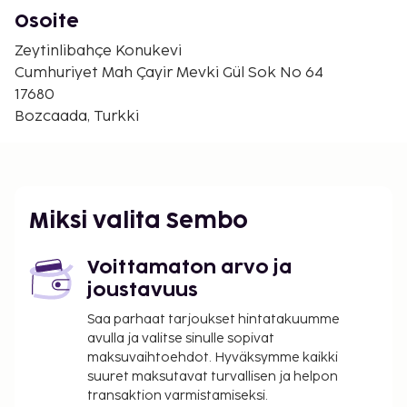
Beylik Köyün ranta - 4,7 km / 2,9 mi
Osoite
Habbelen ranta - 4,9 km / 3 mi
Zeytinlibahçe Konukevi
Corvus-viinitarhat - 5 km / 3,1 mi
Cumhuriyet Mah Çayir Mevki Gül Sok No 64
Mitosin ranta - 5,7 km / 3,5 mi
17680
Avana ranta - 6 km / 3,7 mi
Bozcaada, Turkki
Lähin suuri lentokenttä on Çanakkale (CKZ) - 61,9 km
/ 38,5 mi
Palveluihin kuuluu ilmainen pysäköinti.
Miksi valita Sembo
Voittamaton arvo ja
joustavuus
Saa parhaat tarjoukset hintatakuumme
avulla ja valitse sinulle sopivat
maksuvaihtoehdot. Hyväksymme kaikki
suuret maksutavat turvallisen ja helpon
transaktion varmistamiseksi.