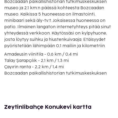
Bozcaadan paikallishistorian tutkimuskeskuksen
museo ja 2,1 km:n päässä kohteesta Bozcaadan
museo. Kaikissa 5 huoneessa on ilmastointi,
minibaari sekä äly-tv:t. Jokaisessa huoneessa on
patio. Ilmainen langaton internetyhteys pitää sinut
yhteydessä verkkoon. Käytössäsi on kylpyhuone,
josta löytyy suihku ja hiustenkuivaaja. Etäisyydet
pyöristetään lähimpään 0,1 mailiin ja kilometriin.
Amadeusin viinitila - 0,6 km / 0,4 mi
Talay Şarapçılık - 2,1 km / 1,3 mi
Çayırin ranta - 2,2 km / 1,4 mi
Bozcaadan paikallishistorian tutkimuskeskuksen
museo - 2,2 km / 1,4 mi
Meryem Ana Kilisesi - 2,2 km / 1,4 mi
Bozcaadan museo - 2,3 km / 1,4 mi
Bozcaadan tuulimyllyt - 2,5 km / 1,5 mi
Gestas Bozcaada -lauttaterminaali - 2,6 km / 1,6 mi
Zeytinlibahçe Konukevi kartta
Bozcaadan linna - 2,6 km / 1,6 mi
Ayazman uimaranta - 4,6 km / 2,9 mi