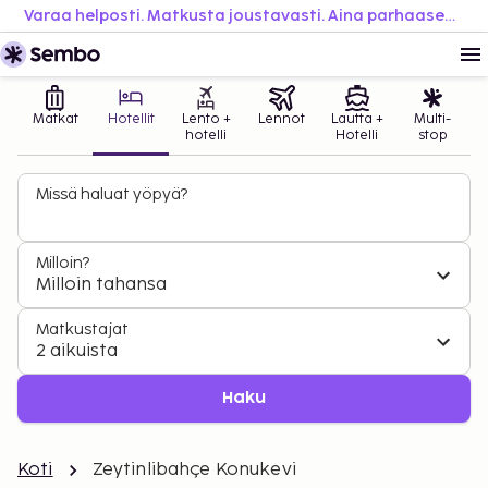
Varaa helposti. Matkusta joustavasti. Aina parhaaseen hintaan.
Matkat
Hotellit
Lento +
Lennot
Lautta +
Multi-
hotelli
Hotelli
stop
Missä haluat yöpyä?
Milloin?
Milloin tahansa
Matkustajat
2 aikuista
Haku
Koti
Zeytinlibahçe Konukevi