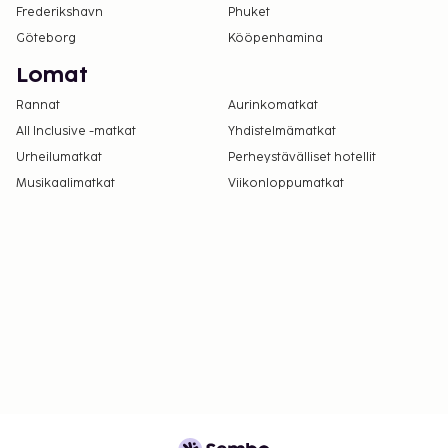
Frederikshavn
Phuket
Göteborg
Kööpenhamina
Lomat
Rannat
Aurinkomatkat
All Inclusive -matkat
Yhdistelmämatkat
Urheilumatkat
Perheystävälliset hotellit
Musikaalimatkat
Viikonloppumatkat