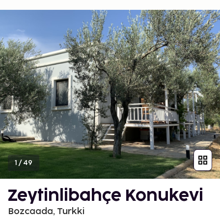
1
/
49
Zeytinlibahçe Konukevi
Bozcaada, Turkki