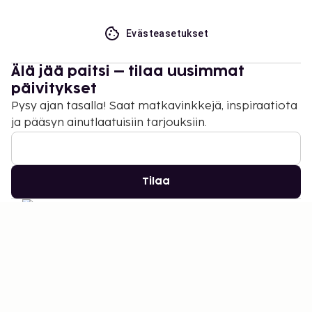
Evästeasetukset
Älä jää paitsi – tilaa uusimmat
päivitykset
Pysy ajan tasalla! Saat matkavinkkejä, inspiraatiota
ja pääsyn ainutlaatuisiin tarjouksiin.
Tilaa
©
2026
Stena Line Travel Group AB