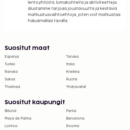
lentoyhtiöitä, lomakohteita ja aktiviteetteja.
Alustamme tarjoaa joustavuutta ja kestäviä
matkustusvaihtoehtoja, joten voit matkustaa
haluamallasi tavalla.
Suositut maat
Espanja
Tanska
Turkki
Italia
Ranska
Kreikka
Saksa
Ruotsi
Thaimaa
Yhdysvallat
Suositut kaupungit
Billund
Pariisi
Playa de Palma
Barcelona
Lontoo
Rooma