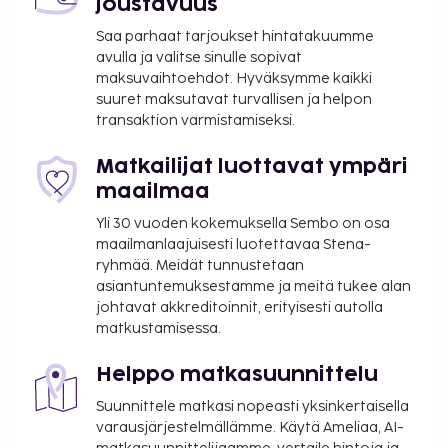
joustavuus
lentokenttä (ORY).
Saa parhaat tarjoukset hintatakuumme
Käytössäsi on ilmaiset sanomalehdet aulassa,
avulla ja valitse sinulle sopivat
kielitaitoinen henkilökunta ja tallelokero
maksuvaihtoehdot. Hyväksymme kaikki
vastaanotossa. Palveluihin kuuluu ilmainen
suuret maksutavat turvallisen ja helpon
pysäköinti. Hyödynnä terassi, puutarha ja ilmainen
transaktion varmistamiseksi.
langaton internetyhteys. Tämän hotellin palveluihin
kuuluu televisio yleisissä tiloissa ja juhlasali.
Matkailijat luottavat ympäri
Campanile Versailles - Buc tarjoaa asiakkailleen
maailmaa
välipalabaarin/delin. Baarissa voit nauttia raikasta
Yli 30 vuoden kokemuksella Sembo on osa
juotavaa. Lisämaksullinen buffetaamiainen
maailmanlaajuisesti luotettavaa Stena-
tarjoillaan arkipäivisin klo 6.30–9.30 ja
ryhmää. Meidät tunnustetaan
viikonloppuisin klo 7.00–10.30. Tämän
asiantuntemuksestamme ja meitä tukee alan
majoituspaikan virallisen tähtiluokituksen on
johtavat akkreditoinnit, erityisesti autolla
matkustamisessa.
myöntänyt Ranskan turismin kehitysjärjestö ATOUT.
Majoituspaikka veloittaa seuraavat paikan päällä
Helppo matkasuunnittelu
suoritettavat maksut. Maksuihin saattaa sisältyä
Suunnittele matkasi nopeasti yksinkertaisella
sovellettavat verot:
varausjärjestelmällämme. Käytä Ameliaa, AI-
Kaupungin perimä vero: 5.53 EUR per henkilö