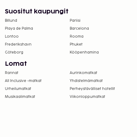
ottamalla yhteyttä majoituspaikkaan
varausvahvistuksessa olevien tietojen avulla.
Suositut kaupungit
Majoituspaikassa on tarjolla
Billund
Pariisi
yhdistettäviä/vierekkäisiä huoneita, joiden
Playa de Palma
Barcelona
saatavuus on rajoitettua. Niitä voi pyytää
Lontoo
Rooma
ottamalla yhteyttä majoituspaikkaan.
Frederikshavn
Yhteystiedot löytyvät varausvahvistuksesta.
Phuket
Kontaktiton uloskirjautuminen on saatavilla.
Göteborg
Kööpenhamina
Lomat
Rannat
Aurinkomatkat
All Inclusive -matkat
Yhdistelmämatkat
Urheilumatkat
Perheystävälliset hotellit
Musikaalimatkat
Viikonloppumatkat