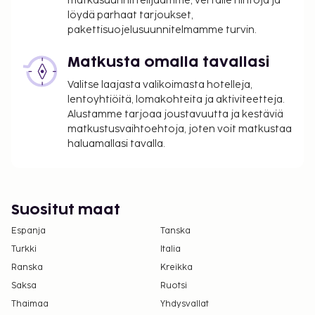
matkasuunnittelijaamme, vertaile hintoja ja
per yö. Tätä veroa ei peritä alle 18 vuotta
löydä parhaat tarjoukset,
vanhoilta lapsilta.
pakettisuojelusuunnitelmamme turvin.
Tässä on mainittu kaikki majoituspaikan meille
Matkusta omalla tavallasi
ilmoittamat maksut.
Valitse laajasta valikoimasta hotelleja,
Maksu buffetaamiaisesta: noin 14.9 EUR
lentoyhtiöitä, lomakohteita ja aktiviteetteja.
aikuisille ja 7.45 EUR lapsille
Alustamme tarjoaa joustavuutta ja kestäviä
matkustusvaihtoehtoja, joten voit matkustaa
Lemmikit: 5 EUR per lemmikki per yö
haluamallasi tavalla.
Avustajaeläimistä ei veloiteta lisämaksuja
Myöhäinen uloskirjautuminen (riippuu
saatavuudesta): 10 EUR
Suositut maat
Yllä oleva luettelo ei ehkä kata kaikkea. Maksut ja
takuumaksut eivät välttämättä sisällä veroja, ja ne
Espanja
Tanska
saattavat muuttua.
Turkki
Italia
Kansallisten määräysten vuoksi käteismaksut
Ranska
Kreikka
eivät voi ylittää 1000 EUR:n suuruista summaa
Saksa
Ruotsi
tässä majoituspaikassa. Saat lisätietoja asiasta
Thaimaa
Yhdysvallat