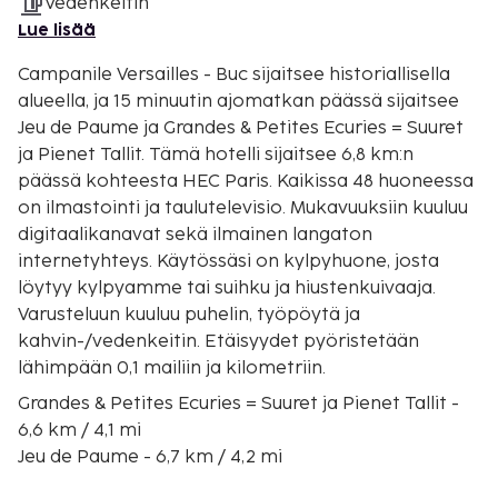
Vedenkeitin
Lue lisää
Campanile Versailles - Buc sijaitsee historiallisella
alueella, ja 15 minuutin ajomatkan päässä sijaitsee
Jeu de Paume ja Grandes & Petites Ecuries = Suuret
ja Pienet Tallit. Tämä hotelli sijaitsee 6,8 km:n
päässä kohteesta HEC Paris. Kaikissa 48 huoneessa
on ilmastointi ja taulutelevisio. Mukavuuksiin kuuluu
digitaalikanavat sekä ilmainen langaton
internetyhteys. Käytössäsi on kylpyhuone, josta
löytyy kylpyamme tai suihku ja hiustenkuivaaja.
Varusteluun kuuluu puhelin, työpöytä ja
kahvin-/vedenkeitin. Etäisyydet pyöristetään
lähimpään 0,1 mailiin ja kilometriin.
Grandes & Petites Ecuries = Suuret ja Pienet Tallit -
6,6 km / 4,1 mi
Jeu de Paume - 6,7 km / 4,2 mi
HEC Paris - 6,8 km / 4,2 mi