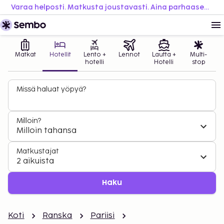
Varaa helposti. Matkusta joustavasti. Aina parhaaseen hintaan.
Matkat
Hotellit
Lento +
Lennot
Lautta +
Multi-
hotelli
Hotelli
stop
Missä haluat yöpyä?
Milloin?
Milloin tahansa
Matkustajat
2 aikuista
Haku
Koti
Ranska
Pariisi