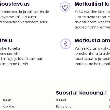
 joustavuus
Matkailijat 
mme avulla ja valitse sinulle
Yli 30 vuoden kokem
ksymme kaikki suuret
luotettavaa Stena-
 transaktion varmistamiseksi.
asiantuntemuksesta
suoritettavat maksut.
akkreditoinnit, erity
per yö
ttelu
Matkusta oma
minen
nkertaisella
Valitse laajasta valik
meliaa, AI-
lomakohteita ja akti
lmoittamat maksut.
 hintoja ja löydä parhaat
joustavuutta ja kest
UR aikuisille ja 7.67 EUR
itelmamme turvin.
matkustaa haluamalla
neuvo yhteen suuntaan
desta): 15.33 EUR
a takuumaksut eivät
Suositut kaupungit
.
Turkki
Billund
rekkäisiä huoneita, joiden
Kreikka
Barcelona