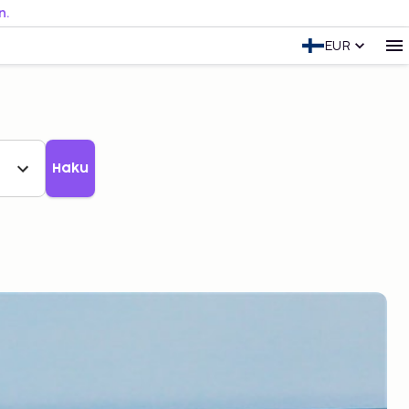
n.
EUR
Haku