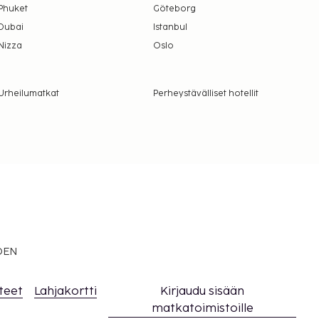
Phuket
Göteborg
Dubai
Istanbul
Nizza
Oslo
Urheilumatkat
Perheystävälliset hotellit
EDEN
teet
Lahjakortti
Kirjaudu sisään
matkatoimistoille