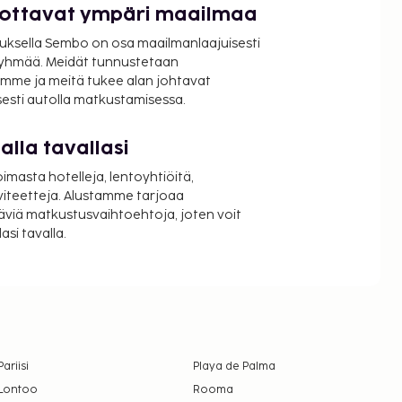
luottavat ympäri maailmaa
uksella Sembo on osa maailmanlaajuisesti
ryhmää. Meidät tunnustetaan
mme ja meitä tukee alan johtavat
isesti autolla matkustamisessa.
lla tavallasi
oimasta hotelleja, lentoyhtiöitä,
viteetteja. Alustamme tarjoaa
äviä matkustusvaihtoehtoja, joten voit
si tavalla.
Pariisi
Playa de Palma
Lontoo
Rooma