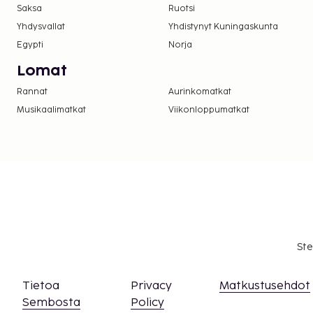
saatavuus on rajoitettua. Niitä voi pyytää ott
Saksa
Ruotsi
majoituspaikkaan. Yhteystiedot löytyvät vara
Yhdysvallat
Yhdistynyt Kuningaskunta
Majoituspaikka siivotaan ammattimaisesti.
Egypti
Norja
Lomat
Rannat
Aurinkomatkat
Musikaalimatkat
Viikonloppumatkat
Ste
Tietoa
Privacy
Matkustusehdot
Sembosta
Policy