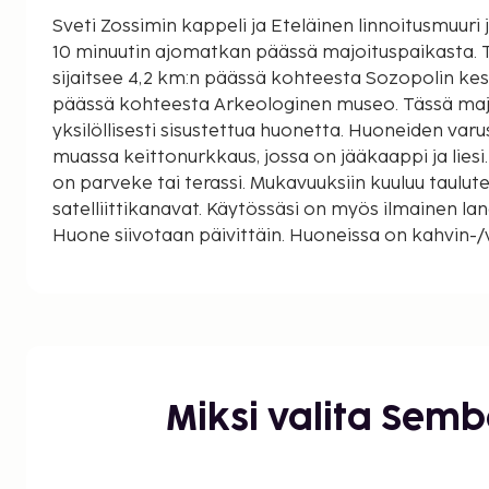
Sveti Zossimin kappeli ja Eteläinen linnoitusmuuri 
10 minuutin ajomatkan päässä majoituspaikasta. Tämä huoneistohotelli
sijaitsee 4,2 km:n päässä kohteesta Sozopolin kes
päässä kohteesta Arkeologinen museo. Tässä maj
yksilöllisesti sisustettua huonetta. Huoneiden var
muassa keittonurkkaus, jossa on jääkaappi ja lies
on parveke tai terassi. Mukavuuksiin kuuluu taulutel
satelliittikanavat. Käytössäsi on myös ilmainen la
Huone siivotaan päivittäin. Huoneissa on kahvin-/
pullovesi. Käytössäsi on express-sisäänkirjautuminen, express-
uloskirjautuminen ja ympäri vuorokauden auki ole
Käytössäsi on lentokenttäkuljetukset (saatavilla 
saavut autolla, voit pysäköidä helposti, sillä ilmai
myös palveluihin. Hemmottele itseäsi kylpylässä, j
muun muassa hierontapalvelut. Käytössäsi on myö
Miksi valita Sem
huoneistohotellin palveluihin kuuluu ilmainen lang
juhlasali ja myyntiautomaatti. Tämä huoneistohotel
välipalabaarin/delin ja kahvila. Maksullinen man