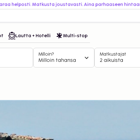
araa helposti. Matkusta joustavasti. Aina parhaaseen hintaa
ot
Lautta + Hotelli
Multi-stop
Milloin?
Matkustajat
Milloin tahansa
2 aikuista