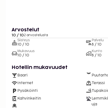
Arvostelut
10 / 10
2 arvostelusta
Siisteys
Palvelu
10 / 10
8 / 10
Mukavuus
Kunto
10 / 10
8 / 10
Hotellin mukavuudet
Baari
Puutarh
Internet
Terassi
Pysäköinti
Tupakoint
Kahvinkeitin
Lemmikki
uja