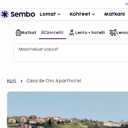
V
Lomat
Kohteet
Matkani
Matkat
Hotellit
Lento + hotelli
Lenn
Missä haluat yöpyä?
Koti
Casa de Oro Aparthotel