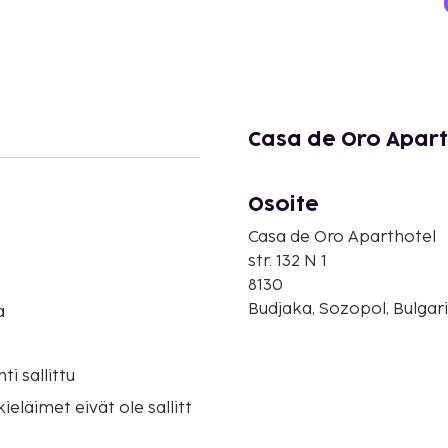
Casa de Oro Apart
Osoite
Casa de Oro Aparthotel
str. 132 N 1
8130
Budjaka, Sozopol, Bulgar
a
i sallittu
eläimet eivät ole sallitt