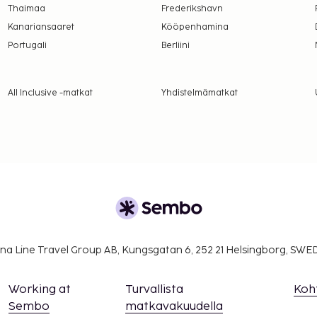
amalla yhteyttä
Thaimaa
Frederikshavn
usvahvistuksesta.
Kanariansaaret
Kööpenhamina
Portugali
Berliini
All Inclusive -matkat
Yhdistelmämatkat
na Line Travel Group AB, Kungsgatan 6, 252 21 Helsingborg, SW
Working at
Turvallista
Koh
Sembo
matkavakuudella