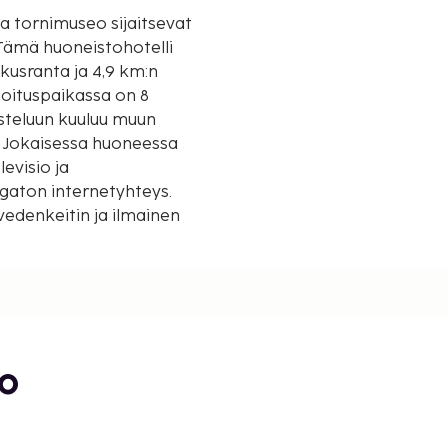
ja tornimuseo sijaitsevat
kusranta ja 4,9 km:n
oituspaikassa on 8
usteluun kuuluu muun
i. Jokaisessa huoneessa
evisio ja
ngaton internetyhteys.
vedenkeitin ja ilmainen
va vastaanotto.
ympäri vuorokauden). Jos
nen pysäköinti kuuluu
onka hoitoihin kuuluu
s poreallas. Tämän
bo
aton internetyhteys,
li tarjoaa asiakkailleen
nermainen aamiainen