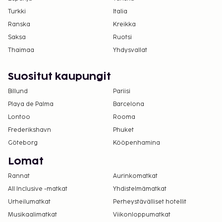
Turkki
Italia
Ranska
Kreikka
Saksa
Ruotsi
Thaimaa
Yhdysvallat
Suositut kaupungit
Billund
Pariisi
Playa de Palma
Barcelona
Lontoo
Rooma
Frederikshavn
Phuket
Göteborg
Kööpenhamina
Lomat
Rannat
Aurinkomatkat
All Inclusive -matkat
Yhdistelmämatkat
Urheilumatkat
Perheystävälliset hotellit
Musikaalimatkat
Viikonloppumatkat