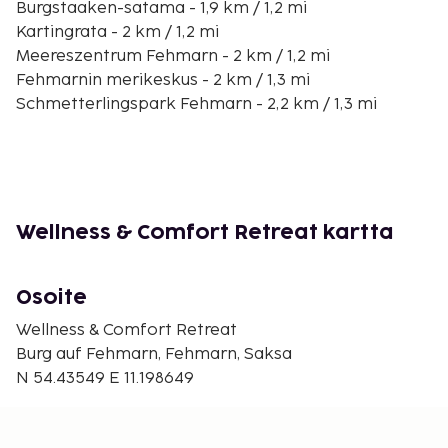
Burgstaaken-satama - 1,9 km / 1,2 mi
Kartingrata - 2 km / 1,2 mi
Meereszentrum Fehmarn - 2 km / 1,2 mi
Fehmarnin merikeskus - 2 km / 1,3 mi
Schmetterlingspark Fehmarn - 2,2 km / 1,3 mi
Galileo Wissenswelt - 2,2 km / 1,4 mi
Burgtiefen eteläranta - 3 km / 1,9 mi
Burgruine Glambek - 3,1 km / 1,9 mi
FehMare Erlebnisbad - 3,1 km / 1,9 mi
Yachthafen Burgtiefe - 3,7 km / 2,3 mi
Wellness & Comfort Retreat kartta
Meeschendorfin ranta - 4 km / 2,5 mi
Golfclub Fehmarn - 4,4 km / 2,7 mi
Osoite
Lähimmät lentokentät ovat:
Lyypekki (LBC) - 104 km / 64,6 mi
Wellness & Comfort Retreat
Hampurin lentokenttä (HAM) - 150,8 km / 93,7 mi
Burg auf Fehmarn, Fehmarn, Saksa
Hamburg Finkenwerderin lentoasema (XFW) - 168,1
N 54.43549 E 11.198649
km / 104,5 mi
Palveluihin kuuluu ilmainen pysäköinti. Hyödynnä