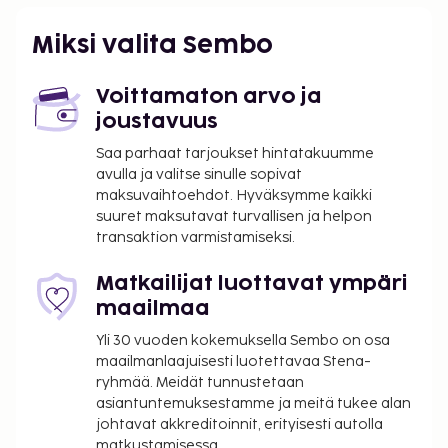
sauna ja puutarha. Tämän loma-asunnon palveluihin
kuuluu ilmainen langaton internetyhteys ja grilli.
Miksi valita Sembo
Majoituspaikka veloittaa seuraavat paikan päällä
suoritettavat maksut. Maksuihin saattaa sisältyä
Voittamaton arvo ja
sovellettavat verot:
joustavuus
Kaupunki perii kaupunkiveron, joka maksetaan
Saa parhaat tarjoukset hintatakuumme
majoituspaikassa. Veron määrä riippuu
avulla ja valitse sinulle sopivat
kaudesta, eikä sitä välttämättä peritä ympäri
maksuvaihtoehdot. Hyväksymme kaikki
vuoden. Muita poikkeuksia tai alennuksia
suuret maksutavat turvallisen ja helpon
transaktion varmistamiseksi.
saatetaan soveltaa. Lisätietoja saat ottamalla
yhteyttä majoituspaikkaan
Matkailijat luottavat ympäri
varausvahvistuksessa olevia tietoja käyttäen.
maailmaa
Kaupungin perimä vero: 1.1.–14.5. välisenä aikana
1.50 EUR per henkilö per yö
Yli 30 vuoden kokemuksella Sembo on osa
Kaupungin perimä vero: 15.5.–14.9. välisenä
maailmanlaajuisesti luotettavaa Stena-
ryhmää. Meidät tunnustetaan
aikana 2.30 EUR per henkilö per yö
asiantuntemuksestamme ja meitä tukee alan
Kaupungin perimä vero: 15. syyskuuta – 31.
johtavat akkreditoinnit, erityisesti autolla
joulukuuta välisenä aikana 1.50 EUR per henkilö
matkustamisessa.