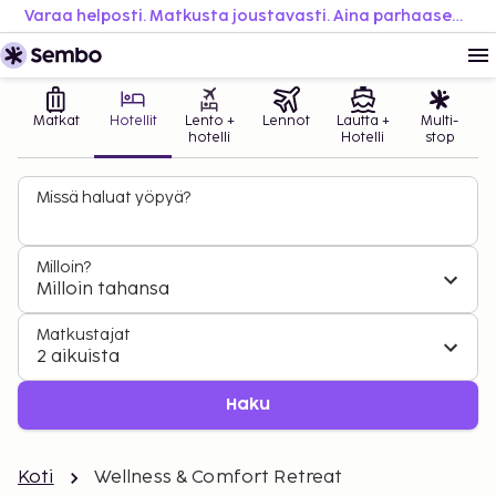
Varaa helposti. Matkusta joustavasti. Aina parhaaseen hintaan.
Matkat
Hotellit
Lento +
Lennot
Lautta +
Multi-
hotelli
Hotelli
stop
Missä haluat yöpyä?
Milloin?
Milloin tahansa
Matkustajat
2 aikuista
Haku
Koti
Wellness & Comfort Retreat