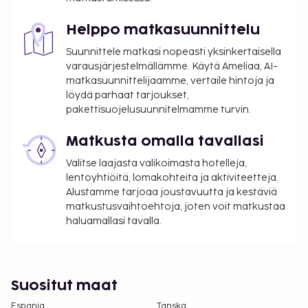
per yö.
Helppo matkasuunnittelu
Tässä on mainittu kaikki majoituspaikan meille
ilmoittamat maksut.
Suunnittele matkasi nopeasti yksinkertaisella
varausjärjestelmällämme. Käytä Ameliaa, AI-
matkasuunnittelijaamme, vertaile hintoja ja
löydä parhaat tarjoukset,
pakettisuojelusuunnitelmamme turvin.
Matkusta omalla tavallasi
Valitse laajasta valikoimasta hotelleja,
lentoyhtiöitä, lomakohteita ja aktiviteetteja.
Alustamme tarjoaa joustavuutta ja kestäviä
matkustusvaihtoehtoja, joten voit matkustaa
haluamallasi tavalla.
Suositut maat
Espanja
Tanska