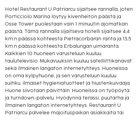
Hotel Restaurant U Patriarcu sijaitsee rannalla, joten
Porticciolo Marina löytyy kivenheiton päästä ja
Osse Tower puolestaan vain 1 minuutin ajomatkan
päästä. Tämä rannalla sijaitseva hotelli sijaitsee 4,4
km:n päässä kohteesta Pietracorbaran ranta ja 13,5
km:n päässä kohteesta Erbalungan uimaranta.
Kaikkien 10 huoneen varusteluun kuuluu
taulutelevisio. Mukavuuksiin kuuluu satelliittikanavat
sekä ilmainen langaton internetyhteys. Huoneissa
on oma kylpyhuone, ja sen varusteluun kuuluu
suihku, ilmaiset hygieniatuotteet ja hiustenkuivaaja.
Huone siivotaan päivittäin. Huoneissa on työpöytä
ja turndown-palvelu. Hyödynnä terassi, puutarha ja
ilmainen langaton internetyhteys. Restaurant U
Patriarcu palvelee majoituspaikan asiakkaita tai
voit hyödyntää majoituspaikan välipalabaarin/delin.
Päätä päiväsi nauttimalla muutama drinkki
baarissa. Maksullinen buffetaamiainen tarjotaan