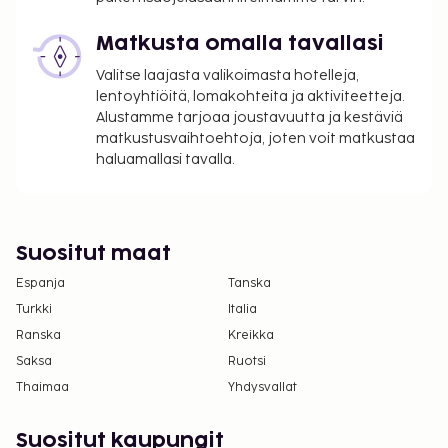
Matkusta omalla tavallasi
Valitse laajasta valikoimasta hotelleja,
lentoyhtiöitä, lomakohteita ja aktiviteetteja.
Alustamme tarjoaa joustavuutta ja kestäviä
matkustusvaihtoehtoja, joten voit matkustaa
haluamallasi tavalla.
Suositut maat
Espanja
Tanska
Turkki
Italia
Ranska
Kreikka
Saksa
Ruotsi
Thaimaa
Yhdysvallat
Suositut kaupungit