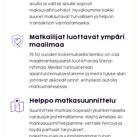
avulla ja valitse sinulle sopivat
ottamalla yhteyttä majoituspaikkaan
maksuvaihtoehdot. Hyväksymme kaikki
varausvahvistuksessa olevien tietojen avulla.
suuret maksutavat turvallisen ja helpon
transaktion varmistamiseksi.
Matkailijat luottavat ympäri
maailmaa
Yli 30 vuoden kokemuksella Sembo on osa
maailmanlaajuisesti luotettavaa Stena-
ryhmää. Meidät tunnustetaan
asiantuntemuksestamme ja meitä tukee alan
johtavat akkreditoinnit, erityisesti autolla
matkustamisessa.
Helppo matkasuunnittelu
Suunnittele matkasi nopeasti yksinkertaisella
varausjärjestelmällämme. Käytä Ameliaa, AI-
matkasuunnittelijaamme, vertaile hintoja ja
löydä parhaat tarjoukset,
pakettisuojelusuunnitelmamme turvin.