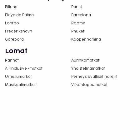
Billund
Pariisi
Playa de Palma
Barcelona
Lontoo
Rooma
Frederikshavn
Phuket
Göteborg
Kööpenhamina
Lomat
Rannat
Aurinkomatkat
All Inclusive -matkat
Yhdistelmämatkat
Urheilumatkat
Perheystävälliset hotellit
Musikaalimatkat
Viikonloppumatkat