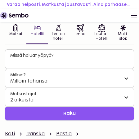
Varaa helposti. Matkusta joustavasti. Aina parhaaseen hintaan.
Matkat
Hotellit
Lento +
Lennot
Lautta +
Multi-
hotelli
Hotelli
stop
Missä haluat yöpyä?
Milloin?
Milloin tahansa
Matkustajat
2 aikuista
Haku
Koti
Ranska
Bastia