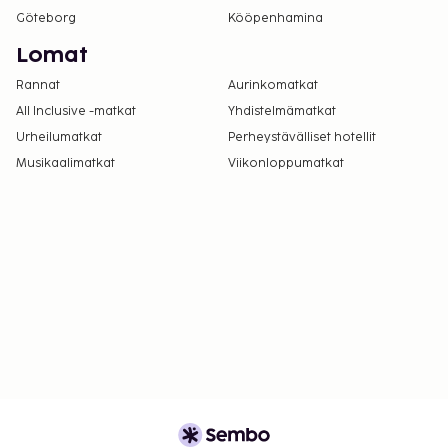
Göteborg
Kööpenhamina
Lomat
Rannat
Aurinkomatkat
All Inclusive -matkat
Yhdistelmämatkat
Urheilumatkat
Perheystävälliset hotellit
Musikaalimatkat
Viikonloppumatkat