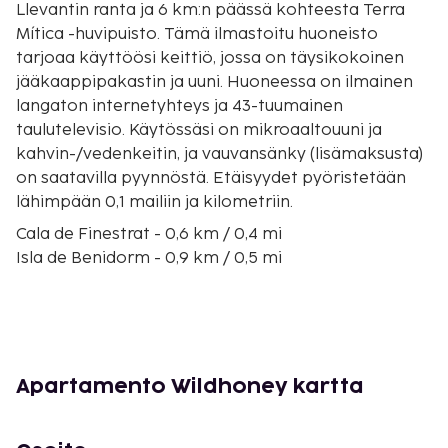
Llevantin ranta ja 6 km:n päässä kohteesta Terra
Mítica -huvipuisto. Tämä ilmastoitu huoneisto
tarjoaa käyttöösi keittiö, jossa on täysikokoinen
jääkaappipakastin ja uuni. Huoneessa on ilmainen
langaton internetyhteys ja 43-tuumainen
taulutelevisio. Käytössäsi on mikroaaltouuni ja
kahvin-/vedenkeitin, ja vauvansänky (lisämaksusta)
on saatavilla pyynnöstä. Etäisyydet pyöristetään
lähimpään 0,1 mailiin ja kilometriin.
Cala de Finestrat - 0,6 km / 0,4 mi
Isla de Benidorm - 0,9 km / 0,5 mi
Ponienten ranta - 1,3 km / 0,8 mi
Mirador de l'Ermita Verge del Mar - 1,7 km / 1 mi
Tossal de la Cala - 1,9 km / 1,2 mi
Cala Fondan ranta - 1,9 km / 1,2 mi
La Marinan ostoskeskus - 2,2 km / 1,4 mi
Apartamento Wildhoney kartta
Torresin ranta - 2,6 km / 1,6 mi
Intempo-rakennus - 2,8 km / 1,7 mi