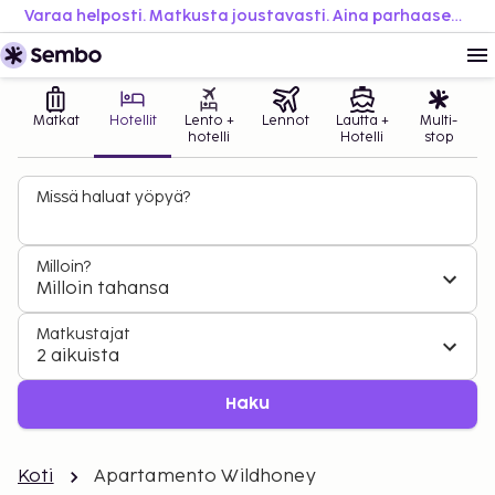
Varaa helposti. Matkusta joustavasti. Aina parhaaseen hintaan.
Matkat
Hotellit
Lento +
Lennot
Lautta +
Multi-
hotelli
Hotelli
stop
Missä haluat yöpyä?
Milloin?
Milloin tahansa
Matkustajat
2 aikuista
Haku
Koti
Apartamento Wildhoney