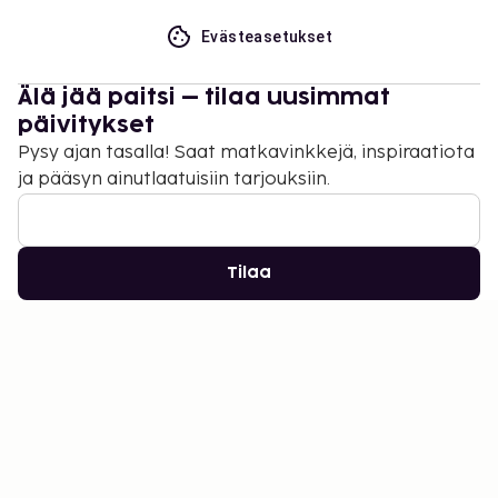
Evästeasetukset
Älä jää paitsi – tilaa uusimmat
päivitykset
Pysy ajan tasalla! Saat matkavinkkejä, inspiraatiota
ja pääsyn ainutlaatuisiin tarjouksiin.
Tilaa
©
2026
Stena Line Travel Group AB