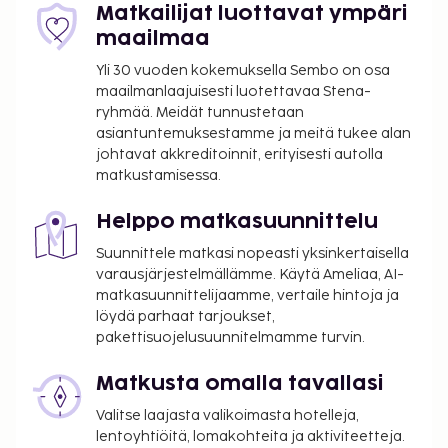
Matkailijat luottavat ympäri
per yöpyminen
maailmaa
Tässä on mainittu kaikki majoituspaikan meille
Yli 30 vuoden kokemuksella Sembo on osa
ilmoittamat maksut.
maailmanlaajuisesti luotettavaa Stena-
ryhmää. Meidät tunnustetaan
Lentokenttäkuljetusmaksu: 80 EUR per
asiantuntemuksestamme ja meitä tukee alan
ajoneuvo yhteen suuntaan
johtavat akkreditoinnit, erityisesti autolla
Kuljetuksen hinta per lapsi: 80 EUR (yhteen
matkustamisessa.
suuntaan), (max. ikä 18 vuoden ikäiset)
Myöhäisestä sisäänkirjautumisesta veloitetaan
Helppo matkasuunnittelu
25 EUR:n suuruinen lisämaksu klo 20.00–0.00
Suunnittele matkasi nopeasti yksinkertaisella
Vauvansänky: 30.0 EUR per yöpyminen
varausjärjestelmällämme. Käytä Ameliaa, AI-
Lisävuode: 30.0 EUR per päivä
matkasuunnittelijaamme, vertaile hintoja ja
löydä parhaat tarjoukset,
Yllä oleva luettelo ei ehkä kata kaikkea. Maksut ja
pakettisuojelusuunnitelmamme turvin.
takuumaksut eivät välttämättä sisällä veroja, ja ne
saattavat muuttua.
Matkusta omalla tavallasi
Kansallisten määräysten vuoksi käteismaksut
Valitse laajasta valikoimasta hotelleja,
eivät voi ylittää 1000 EUR:n suuruista summaa
lentoyhtiöitä, lomakohteita ja aktiviteetteja.