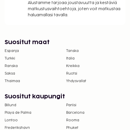
tässä majoituspaikassa. Saat lisätietoja asiasta
Alustamme tarjoaa joustavuutta ja kestäviä
ottamalla yhteyttä majoituspaikkaan
matkustusvaihtoehtoja, joten voit matkustaa
varausvahvistuksessa olevien tietojen avulla.
haluamallasi tavalla.
Kausiluontoinen uima-allas on käytettävissä
huhtikuusta lokakuuhun.
Uima-allasta voi käyttää klo 10.00–22.00.
Suositut maat
Vain sisäänkirjautuneet asiakkaat saavat
oleskella huoneissa.
Espanja
Tanska
Pysäköintialueella on korkeusrajoituksia.
Turkki
Italia
Ranska
Kreikka
Saksa
Ruotsi
Thaimaa
Yhdysvallat
Suositut kaupungit
Billund
Pariisi
Playa de Palma
Barcelona
Lontoo
Rooma
Frederikshavn
Phuket