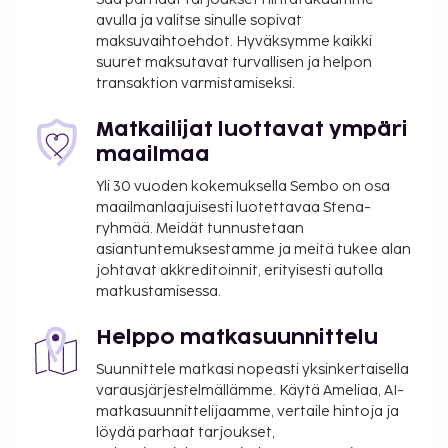
päivä, ja siihen sisältyy seuraavien tilojen käyttö:
avulla ja valitse sinulle sopivat
sauna, poreallas ja kylpylä
maksuvaihtoehdot. Hyväksymme kaikki
suuret maksutavat turvallisen ja helpon
Yllä oleva luettelo ei ehkä kata kaikkea. Maksut ja
transaktion varmistamiseksi.
takuumaksut eivät välttämättä sisällä veroja, ja ne
saattavat muuttua.
Matkailijat luottavat ympäri
maailmaa
Kansallisten määräysten vuoksi käteismaksut
eivät voi ylittää 1000 EUR:n suuruista summaa
Yli 30 vuoden kokemuksella Sembo on osa
tässä majoituspaikassa. Saat lisätietoja asiasta
maailmanlaajuisesti luotettavaa Stena-
ryhmää. Meidät tunnustetaan
ottamalla yhteyttä majoituspaikkaan
asiantuntemuksestamme ja meitä tukee alan
varausvahvistuksessa olevien tietojen avulla.
johtavat akkreditoinnit, erityisesti autolla
Hierontapalvelut ja kylpylähoidot tulee varata
matkustamisessa.
etukäteen. Varauksen voi tehdä ottamalla
majoituspaikkaan yhteyttä ennen saapumista
Helppo matkasuunnittelu
soittamalla varausvahvistuksessa olevaan
Suunnittele matkasi nopeasti yksinkertaisella
numeroon.
varausjärjestelmällämme. Käytä Ameliaa, AI-
25.12. yöpymisten kokonaishintaan sisältyy
matkasuunnittelijaamme, vertaile hintoja ja
pakollinen joulupäivän gaalaillallismaksu.
löydä parhaat tarjoukset,
31.12. yöpymisten kokonaishintaan sisältyy