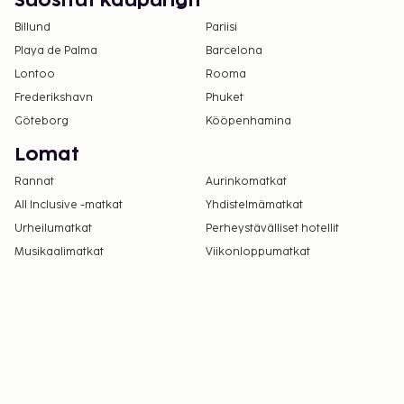
Suositut kaupungit
Billund
Pariisi
Playa de Palma
Barcelona
Lontoo
Rooma
Frederikshavn
Phuket
Göteborg
Kööpenhamina
Lomat
Rannat
Aurinkomatkat
All Inclusive -matkat
Yhdistelmämatkat
Urheilumatkat
Perheystävälliset hotellit
Musikaalimatkat
Viikonloppumatkat