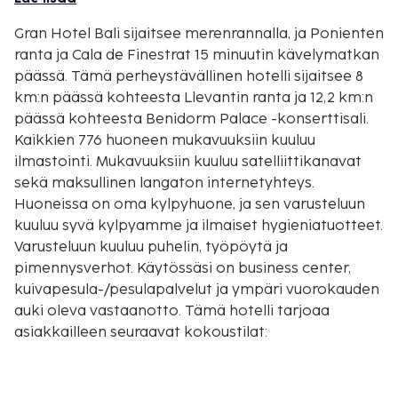
Gran Hotel Bali sijaitsee merenrannalla, ja Ponienten
ranta ja Cala de Finestrat 15 minuutin kävelymatkan
päässä. Tämä perheystävällinen hotelli sijaitsee 8
km:n päässä kohteesta Llevantin ranta ja 12,2 km:n
päässä kohteesta Benidorm Palace -konserttisali.
Kaikkien 776 huoneen mukavuuksiin kuuluu
ilmastointi. Mukavuuksiin kuuluu satelliittikanavat
sekä maksullinen langaton internetyhteys.
Huoneissa on oma kylpyhuone, ja sen varusteluun
kuuluu syvä kylpyamme ja ilmaiset hygieniatuotteet.
Varusteluun kuuluu puhelin, työpöytä ja
pimennysverhot. Käytössäsi on business center,
kuivapesula-/pesulapalvelut ja ympäri vuorokauden
auki oleva vastaanotto. Tämä hotelli tarjoaa
asiakkailleen seuraavat kokoustilat:
konferenssikeskus ja kokoushuoneita. Palveluihin
kuuluu maksullinen omatoiminen pysäköinti. Voit
rentoutua täyden palvelun kylpylässä, jonka