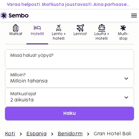
Varaa helposti. Matkusta joustavasti. Aina parhaaseen hintaan.
Matkat
Hotellit
Lento +
Lennot
Lautta +
Multi-
hotelli
Hotelli
stop
Missä haluat yöpyä?
Milloin?
Milloin tahansa
Matkustajat
2 aikuista
Haku
Koti
Espanja
Benidorm
Gran Hotel Bali