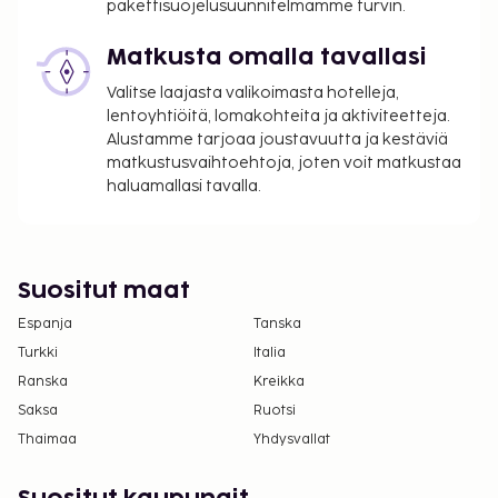
pakettisuojelusuunnitelmamme turvin.
pakollinen uudenvuodenaaton
gaalaillallismaksu.
Matkusta omalla tavallasi
Vain sisäänkirjautuneet asiakkaat saavat
Valitse laajasta valikoimasta hotelleja,
oleskella huoneissa.
lentoyhtiöitä, lomakohteita ja aktiviteetteja.
Jotkin tilat eivät välttämättä ole esteettömiä.
Alustamme tarjoaa joustavuutta ja kestäviä
Asiakkaat saavat lisätietoja ottamalla yhteyttä
matkustusvaihtoehtoja, joten voit matkustaa
majoituspaikkaan. Yhteystiedot löytyvät
haluamallasi tavalla.
varausvahvistuksesta.
Pysäköintialueella on korkeusrajoituksia.
Suositut maat
Espanja
Tanska
Turkki
Italia
Ranska
Kreikka
Saksa
Ruotsi
Thaimaa
Yhdysvallat