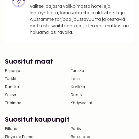
Kansallisten määräysten vuoksi käteismaksut
Valitse laajasta valikoimasta hotelleja,
eivät voi ylittää 5000 EUR:n suuruista summaa
lentoyhtiöitä, lomakohteita ja aktiviteetteja.
tässä majoituspaikassa. Saat lisätietoja asiasta
Alustamme tarjoaa joustavuutta ja kestäviä
ottamalla yhteyttä majoituspaikkaan
matkustusvaihtoehtoja, joten voit matkustaa
varausvahvistuksessa olevien tietojen avulla.
haluamallasi tavalla.
Kausiluontoinen uima-allas on käytettävissä 01.
huhtikuuta – 10. lokakuuta.
Suositut maat
Espanja
Tanska
Turkki
Italia
Ranska
Kreikka
Saksa
Ruotsi
Thaimaa
Yhdysvallat
Suositut kaupungit
Billund
Pariisi
Playa de Palma
Barcelona