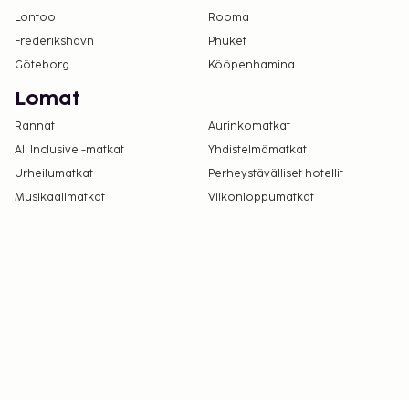
Lontoo
Rooma
Frederikshavn
Phuket
Göteborg
Kööpenhamina
Lomat
Rannat
Aurinkomatkat
All Inclusive -matkat
Yhdistelmämatkat
Urheilumatkat
Perheystävälliset hotellit
Musikaalimatkat
Viikonloppumatkat