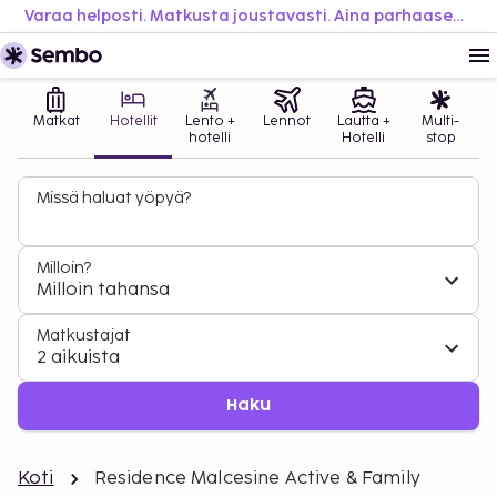
Varaa helposti. Matkusta joustavasti. Aina parhaaseen hintaan.
Matkat
Hotellit
Lento +
Lennot
Lautta +
Multi-
hotelli
Hotelli
stop
Missä haluat yöpyä?
Milloin?
Milloin tahansa
Matkustajat
2 aikuista
Haku
Koti
Residence Malcesine Active & Family