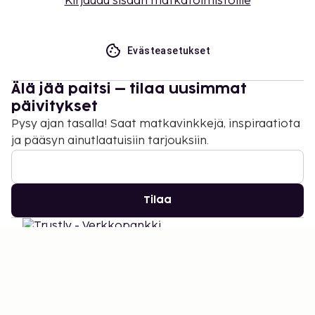
Kirjaudu sisään matkatoimistoille
Evästeasetukset
Älä jää paitsi – tilaa uusimmat
päivitykset
Pysy ajan tasalla! Saat matkavinkkejä, inspiraatiota
ja pääsyn ainutlaatuisiin tarjouksiin.
Tilaa