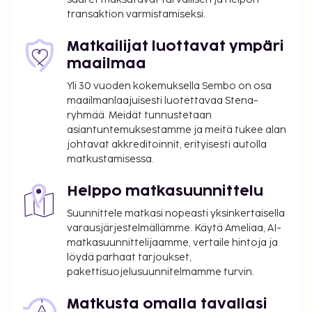
nauttimalla muutama drinkki baarissa. Tämä
transaktion varmistamiseksi.
majoituspaikka on saanut virallisen
tähtiluokituksensa taholta the local rating authority.
Matkailijat luottavat ympäri
Majoituspaikka veloittaa seuraavat paikan päällä
maailmaa
suoritettavat maksut. Maksuihin saattaa sisältyä
Yli 30 vuoden kokemuksella Sembo on osa
sovellettavat verot:
maailmanlaajuisesti luotettavaa Stena-
Kaupungin perimä vero: 1.50 EUR per henkilö
ryhmää. Meidät tunnustetaan
asiantuntemuksestamme ja meitä tukee alan
per yö korkeintaan 20 yöstä. Tätä veroa ei
johtavat akkreditoinnit, erityisesti autolla
peritä alle 15 vuotta vanhoilta lapsilta.
matkustamisessa.
Siivousmaksu: 98 EUR per majoitustila per
yöpyminen
Helppo matkasuunnittelu
Tässä on mainittu kaikki majoituspaikan meille
Suunnittele matkasi nopeasti yksinkertaisella
ilmoittamat maksut.
varausjärjestelmällämme. Käytä Ameliaa, AI-
matkasuunnittelijaamme, vertaile hintoja ja
Kaikkien asiakkaiden, myös lasten, tulee olla
löydä parhaat tarjoukset,
läsnä sisäänkirjautumisen yhteydessä, ja heidän
pakettisuojelusuunnitelmamme turvin.
tulee näyttää virallinen kuvallinen
henkilöllisyystodistus tai passi.
Matkusta omalla tavallasi