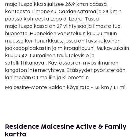
majoituspaikka sijaitsee 26,9 km:n päässä
kohteesta Limone sul Gardan satama ja 28 km:n
päässä kohteesta Lago di Ledro. Tässä
majoituspaikassa on 27 viihtyisää ja ilmastoitua
huonetta. Huoneiden varusteluun kuuluu muun
muassa keittonurkkaus, jossa on täysikokoinen
jääkaappipakastin ja mikroaaltouuni. Mukavuuksiin
kuuluu 42-tuumainen taulutelevisio ja
satelliittikanavat. Käytössäsi on myös ilmainen
langaton internetyhteys. Etäisyydet pyöristetään
lähimpään 0,1 mailiin ja kilometriin.
Malcesine-Monte Baldon köysirata - 1,8 km / 1,1 mi
Fraglia Vela Malcesinen purjehduskerho - 2 km / 1,2
mi
Consorzio Olivicoltori di Malcesine - 2,1 km / 1,3 mi
Posterna - 2,3 km / 1,5 mi
Castello Scaligeri (linna) - 2,4 km / 1,5 mi
Residence Malcesine Active & Family
Palazzo dei Capitani - 2,4 km / 1,5 mi
kartta