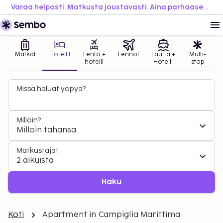
Varaa helposti. Matkusta joustavasti. Aina parhaaseen hintaan.
Matkat
Hotellit
Lento +
Lennot
Lautta +
Multi-
hotelli
Hotelli
stop
Missä haluat yöpyä?
Milloin?
Milloin tahansa
Matkustajat
2 aikuista
Haku
Koti
Apartment in Campiglia Marittima