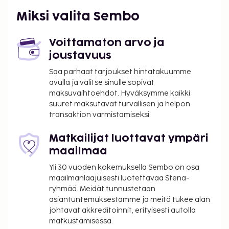
ulkouima-allas ja ulkotenniskenttä.
Miksi valita Sembo
Majoituspaikka veloittaa seuraavat paikan päällä
suoritettavat maksut. Maksuihin saattaa sisältyä
Voittamaton arvo ja
sovellettavat verot:
joustavuus
Kaupunki perii kaupunkiveron, joka maksetaan
Saa parhaat tarjoukset hintatakuumme
majoituspaikassa. Veron määrä riippuu
avulla ja valitse sinulle sopivat
kaudesta, eikä sitä välttämättä peritä ympäri
maksuvaihtoehdot. Hyväksymme kaikki
vuoden. Muita poikkeuksia tai alennuksia
suuret maksutavat turvallisen ja helpon
transaktion varmistamiseksi.
saatetaan soveltaa. Lisätietoja saat ottamalla
yhteyttä majoituspaikkaan
Matkailijat luottavat ympäri
varausvahvistuksessa olevia tietoja käyttäen.
maailmaa
Kaupungin perimä vero: 1.11.–31.3. välisenä aikana
0.00 EUR per henkilö per yö, korkeintaan 14
Yli 30 vuoden kokemuksella Sembo on osa
yöltä. Tätä veroa ei peritä alle 12 vuotta
maailmanlaajuisesti luotettavaa Stena-
vanhoilta lapsilta.
ryhmää. Meidät tunnustetaan
asiantuntemuksestamme ja meitä tukee alan
Kaupungin perimä vero: 1.4.–31.10. välisenä
johtavat akkreditoinnit, erityisesti autolla
aikana 1.50 EUR per henkilö, per yö,
matkustamisessa.
korkeintaan 14 yöltä. Tätä veroa ei peritä alle 12