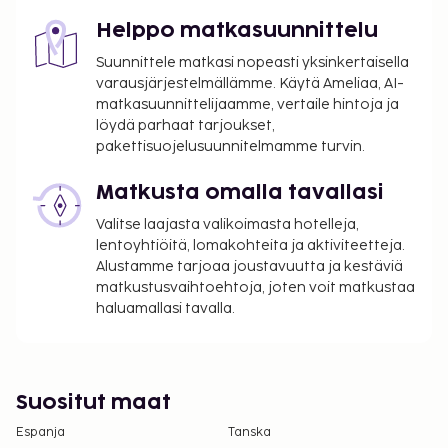
vuotta vanhoilta lapsilta.
Helppo matkasuunnittelu
Tässä on mainittu kaikki majoituspaikan meille
Suunnittele matkasi nopeasti yksinkertaisella
ilmoittamat maksut.
varausjärjestelmällämme. Käytä Ameliaa, AI-
matkasuunnittelijaamme, vertaile hintoja ja
Kaikkien asiakkaiden, myös lasten, tulee olla
löydä parhaat tarjoukset,
läsnä sisäänkirjautumisen yhteydessä, ja heidän
pakettisuojelusuunnitelmamme turvin.
tulee näyttää virallinen kuvallinen
henkilöllisyystodistus tai passi.
Matkusta omalla tavallasi
Kansallisten määräysten vuoksi käteismaksut
Valitse laajasta valikoimasta hotelleja,
eivät voi ylittää 5000 EUR:n suuruista summaa
lentoyhtiöitä, lomakohteita ja aktiviteetteja.
tässä majoituspaikassa. Saat lisätietoja asiasta
Alustamme tarjoaa joustavuutta ja kestäviä
ottamalla yhteyttä majoituspaikkaan
matkustusvaihtoehtoja, joten voit matkustaa
varausvahvistuksessa olevien tietojen avulla.
haluamallasi tavalla.
Suositut maat
Espanja
Tanska