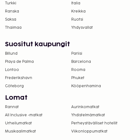
Turkki
Italia
Ranska
Kreikka
Saksa
Ruotsi
Thaimaa
Yhdysvallat
Suositut kaupungit
Billund
Pariisi
Playa de Palma
Barcelona
Lontoo
Rooma
Frederikshavn
Phuket
Göteborg
Kööpenhamina
Lomat
Rannat
Aurinkomatkat
All Inclusive -matkat
Yhdistelmämatkat
Urheilumatkat
Perheystävälliset hotellit
Musikaalimatkat
Viikonloppumatkat