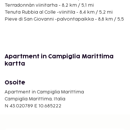
Terradonnàn viinitarha - 8,2 km / 5,1 mi
Tenuta Rubbia al Colle -viinitila - 8,4 km / 5,2 mi
Pieve di San Giovanni -palvontapaikka - 8,8 km / 5,5
mi
Calidario Terme Etruschen kylpylä - 9,2 km / 5,7 mi
Luna Beach - 10,2 km / 6,4 mi
Hotel Terme di Caldana yleinen uima-allas - 10,5 km
/ 6,5 mi
Apartment in Campiglia Marittima
San Silvestron arkeologinen kaivospuisto - 11,3 km /
kartta
7 mi
Torre Mozzan vapaa ranta - 12 km / 7,5 mi
Spiaggia Pascià Glamin ranta - 13 km / 8,1 mi
Osoite
Ex Tony's - 13,4 km / 8,3 mi
Apartment in Campiglia Marittima
Parco di Rimigliano - 14,9 km / 9,3 mi
Campiglia Marittima, Italia
Lähin suuri lentokenttä on Portoferraio (EBA-
N 43.020789 E 10.685222
Marina di Campo) - 75,4 km / 46,8 mi
Palveluihin kuuluu ilmainen pysäköinti. Hotellin
tarjoamiin harrastuksiin/mukavuuksiin kuuluu