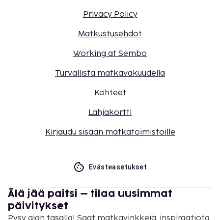
Privacy Policy
Matkustusehdot
Working at Sembo
Turvallista matkavakuudella
Kohteet
Lahjakortti
Kirjaudu sisään matkatoimistoille
Evästeasetukset
Älä jää paitsi – tilaa uusimmat
päivitykset
Pysy ajan tasalla! Saat matkavinkkejä, inspiraatiota