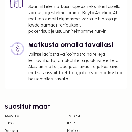
Suunnittele matkasi nopeasti yksinkertaisella
varausjärjestelmällämme. Käytä Ameliaa, AI-
matkasuunnittelijaamme, vertaile hintoja ja
löydä parhaat tarjoukset,
pakettisuojelusuunnitelmamme turvin.
Matkusta omalla tavallasi
Valitse laajasta valikoimasta hotelleja,
lentoyhtiöitä, lomakohteita ja aktiviteetteja.
Alustamme tarjoaa joustavuutta ja kestäviä
matkustusvaihtoehtoja, joten voit matkustaa
haluamallasi tavalla.
Suositut maat
Espanja
Tanska
Turkki
Italia
Ranska
Kreikka