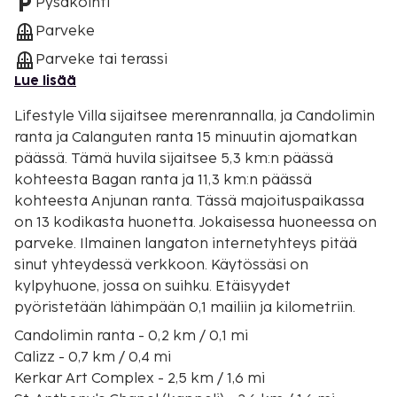
Pysäköinti
Parveke
Parveke tai terassi
Lue lisää
Lifestyle Villa sijaitsee merenrannalla, ja Candolimin
ranta ja Calanguten ranta 15 minuutin ajomatkan
päässä. Tämä huvila sijaitsee 5,3 km:n päässä
kohteesta Bagan ranta ja 11,3 km:n päässä
kohteesta Anjunan ranta. Tässä majoituspaikassa
on 13 kodikasta huonetta. Jokaisessa huoneessa on
parveke. Ilmainen langaton internetyhteys pitää
sinut yhteydessä verkkoon. Käytössäsi on
kylpyhuone, jossa on suihku. Etäisyydet
pyöristetään lähimpään 0,1 mailiin ja kilometriin.
Candolimin ranta - 0,2 km / 0,1 mi
Calizz - 0,7 km / 0,4 mi
Kerkar Art Complex - 2,5 km / 1,6 mi