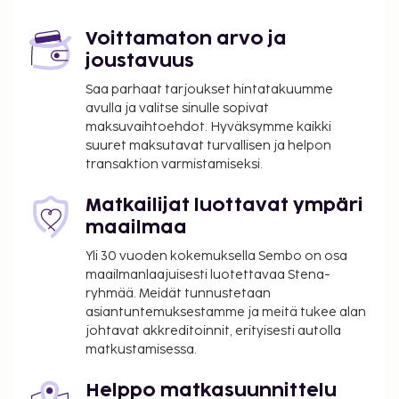
yleisissä tiloissa. Palveluihin kuuluu ilmainen
pysäköinti. Seuraavat palvelut ovat saatavilla:
Voittamaton arvo ja
ulkouima-allas ja kiertoajelu-/lippupalvelu.
joustavuus
Tämä majoituspaikka ei salli lemmikkejä ja
avustajaeläimiä.
Saa parhaat tarjoukset hintatakuumme
avulla ja valitse sinulle sopivat
maksuvaihtoehdot. Hyväksymme kaikki
suuret maksutavat turvallisen ja helpon
transaktion varmistamiseksi.
Matkailijat luottavat ympäri
maailmaa
Yli 30 vuoden kokemuksella Sembo on osa
maailmanlaajuisesti luotettavaa Stena-
ryhmää. Meidät tunnustetaan
asiantuntemuksestamme ja meitä tukee alan
johtavat akkreditoinnit, erityisesti autolla
matkustamisessa.
Helppo matkasuunnittelu