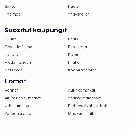
Saksa
Ruotsi
Thaimaa
Yhdysvallat
Suositut kaupungit
Billund
Pariisi
Playa de Palma
Barcelona
Lontoo
Rooma
Frederikshavn
Phuket
Göteborg
Kööpenhamina
Lomat
Rannat
Aurinkomatkat
All Inclusive -matkat
Yhdistelmämatkat
Urheilumatkat
Perheystävälliset hotellit
Kaupunkiloma
Musikaalimatkat