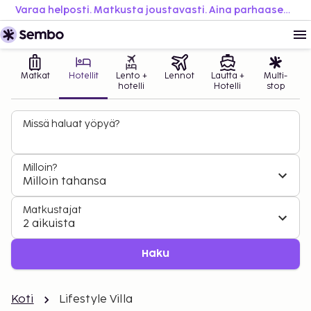
Varaa helposti. Matkusta joustavasti. Aina parhaaseen hintaan.
Matkat
Hotellit
Lento +
Lennot
Lautta +
Multi-
hotelli
Hotelli
stop
Missä haluat yöpyä?
Milloin?
Milloin tahansa
Matkustajat
2 aikuista
Haku
Koti
Lifestyle Villa