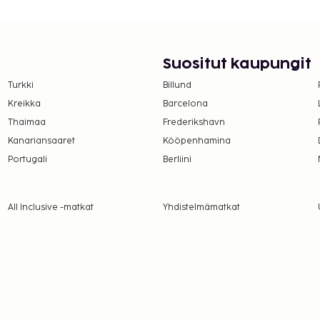
ä hotelli tarjoaa
auttia raikasta juotavaa.
 7.30–11.30.
Suositut kaupungit
suoritettavat maksut.
Turkki
Billund
Kreikka
Barcelona
Thaimaa
Frederikshavn
lmoittamat maksut.
Kanariansaaret
Kööpenhamina
Portugali
Berliini
a takuumaksut eivät
All Inclusive -matkat
Yhdistelmämatkat
.
a etukäteen. Varauksen
tä ennen saapumista
meroon.
a.
ustajaeläimiä.