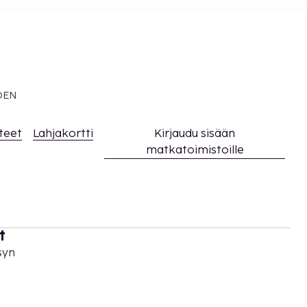
EDEN
teet
Lahjakortti
Kirjaudu sisään
matkatoimistoille
t
syn