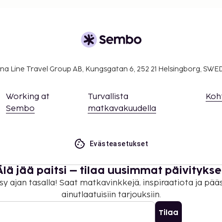
 käyttää korkeintaan 3
ssa, ja sitä voi käyttää
na Line Travel Group AB, Kungsgatan 6, 252 21 Helsingborg, SW
Working at
Turvallista
Koh
Sembo
matkavakuudella
Evästeasetukset
Älä jää paitsi – tilaa uusimmat päivitykse
sy ajan tasalla! Saat matkavinkkejä, inspiraatiota ja pää
ainutlaatuisiin tarjouksiin.
Tilaa