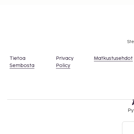
Huoneessa olevaa ilmaista Wi-Fi-yhteyttä voi
laitteella. Wi-Fi on ilmainen myös yleisissä tiloi
korkeintaan 2 laitteella.
Ste
Tietoa
Privacy
Matkustusehdot
Sembosta
Policy
Py