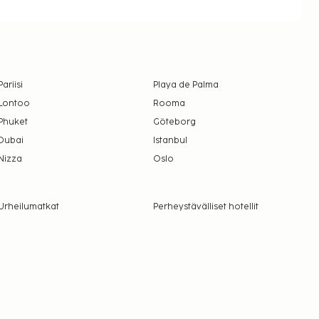
Pariisi
Playa de Palma
Lontoo
Rooma
Phuket
Göteborg
Dubai
Istanbul
Nizza
Oslo
Urheilumatkat
Perheystävälliset hotellit