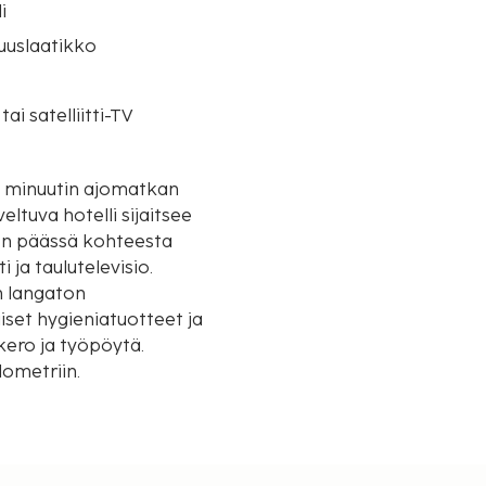
i
suuslaatikko
tai satelliitti-TV
15 minuutin ajomatkan
m:n päässä kohteesta
 ja taulutelevisio.
n langaton
iset hygieniatuotteet ja
okero ja työpöytä.
lometriin.