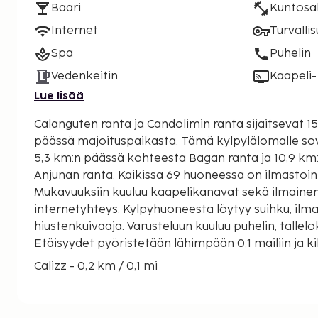
Baari
Kuntosal
Internet
Turvalli
Spa
Puhelin
Vedenkeitin
Kaapeli- 
Lue lisää
Calanguten ranta ja Candolimin ranta sijaitsevat 
päässä majoituspaikasta. Tämä kylpylälomalle soveltuva hotelli sijaitsee
5,3 km:n päässä kohteesta Bagan ranta ja 10,9 k
Anjunan ranta. Kaikissa 69 huoneessa on ilmastointi
Mukavuuksiin kuuluu kaapelikanavat sekä ilmaine
internetyhteys. Kylpyhuoneesta löytyy suihku, ilma
hiustenkuivaaja. Varusteluun kuuluu puhelin, tallel
Etäisyydet pyöristetään lähimpään 0,1 mailiin ja ki
Calizz - 0,2 km / 0,1 mi
All About Alcohol Museum - 0,4 km / 0,3 mi
Candolimin ranta - 0,4 km / 0,3 mi
Sinquerimin ranta - 2,1 km / 1,3 mi