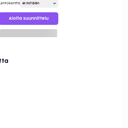
Lentokenttä
Aloita suunnittelu
tta