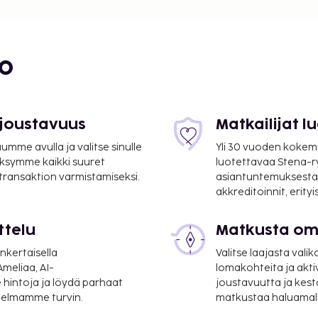
bo
 joustavuus
Matkailijat 
mme avulla ja valitse sinulle
Yli 30 vuoden kokem
ksymme kaikki suuret
luotettavaa Stena-
 transaktion varmistamiseksi.
asiantuntemuksesta
akkreditoinnit, erity
ttelu
Matkusta oma
 km / 20,2 mi
nkertaisella
Valitse laajasta valik
i vuorokauden auki oleva
meliaa, AI-
lomakohteita ja akti
den palvelun kylpylässä,
 hintoja ja löydä parhaat
joustavuutta ja kest
itelmamme turvin.
matkustaa haluamalla
alvelut ja vartalohoidot.
mainen langaton