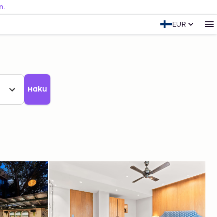
n.
EUR
Haku