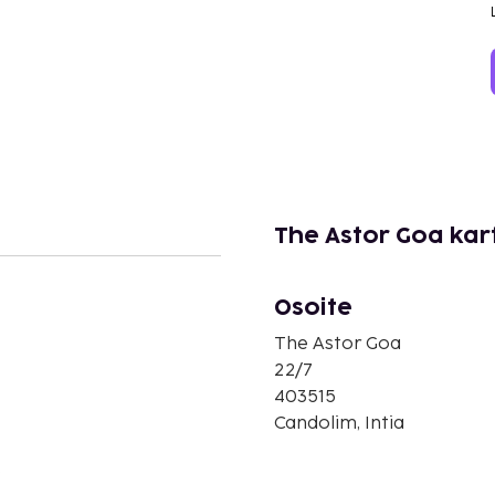
The Astor Goa kar
Osoite
The Astor Goa
22/7
403515
Candolim, Intia
o