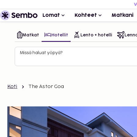
V
Lomat
Kohteet
Matkani
Matkat
Hotellit
Lento + hotelli
Lenn
Missä haluat yöpyä?
Koti
The Astor Goa