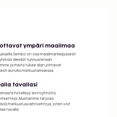
luottavat ympäri maailmaa
uksella Sembo on osa maailmanlaajuisesti
ryhmää. Meidät tunnustetaan
mme ja meitä tukee alan johtavat
isesti autolla matkustamisessa.
lla tavallasi
oimasta hotelleja, lentoyhtiöitä,
viteetteja. Alustamme tarjoaa
äviä matkustusvaihtoehtoja, joten voit
si tavalla.