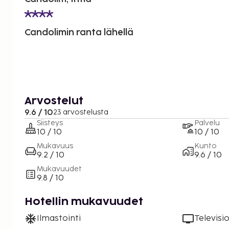
Candolimin ranta lähellä
Arvostelut
9.6 / 10
23 arvostelusta
Siisteys
Palvelu
10 / 10
10 / 10
Mukavuus
Kunto
9.2 / 10
9.6 / 10
Mukavuudet
9.8 / 10
Hotellin mukavuudet
Ilmastointi
Televisi