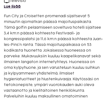
Televisio
Lue lisää
Fun City ja Croisetten promenadi sijaitsevat 5
minuutin ajomatkan päässä majoituspaikasta.
Tämä golfin pelaamiseen soveltuva hotelli sijaitsee
3,4 km:n päässä kohteesta Festivaali- ja
kongressipalatsi ja 11,6 km:n päässä kohteesta Juan-
les-Pins'n ranta. Tässä majoituspaikassa on 53
kodikasta huonetta. Jokaisessa huoneessa on
parveke. Mukavuuksiin kuuluu kaapelikanavat sekä
ilmainen langaton internetyhteys. Huoneissa on
oma kylpyhuone, ja sen varusteluun kuuluu suihkun
ja kylpyammeen yhdistelmä, ilmaiset
hygieniatuotteet ja hiustenkuivaaja. Käytössäsi on
tietokonepiste, ympäri vuorokauden auki oleva
vastaanotto ja kielitaitoinen henkilökunta.
Palveluihin kuuluu maksullinen omatoiminen
pysäköinti. Käytössäsi on terassi sekä ilmainen