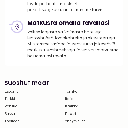
suuntautumiseen tai sukupuoli-identiteettiin
löydä parhaat tarjoukset,
katsomatta (LGBTQ+ -ystävällinen).
pakettisuojelusuunnitelmamme turvin.
Matkusta omalla tavallasi
Valitse laajasta valikoimasta hotelleja,
lentoyhtiöitä, lomakohteita ja aktiviteetteja.
Alustamme tarjoaa joustavuutta ja kestäviä
matkustusvaihtoehtoja, joten voit matkustaa
haluamallasi tavalla.
Suositut maat
Espanja
Tanska
Turkki
Italia
Ranska
Kreikka
Saksa
Ruotsi
Thaimaa
Yhdysvallat