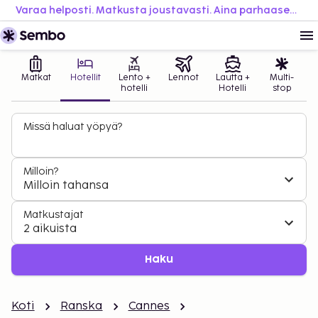
Varaa helposti. Matkusta joustavasti. Aina parhaaseen hintaan.
Matkat
Hotellit
Lento +
Lennot
Lautta +
Multi-
hotelli
Hotelli
stop
Missä haluat yöpyä?
Milloin?
Milloin tahansa
Matkustajat
2 aikuista
Haku
Koti
Ranska
Cannes