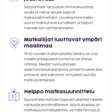
Turvallinen omatoiminen pysäköinti: 10 EUR per
päivä
Saa parhaat tarjoukset hintatakuumme
avulla ja valitse sinulle sopivat
Lemmikit: 8.00 EUR per lemmikki per päivä
maksuvaihtoehdot. Hyväksymme kaikki
Avustajaeläimistä ei veloiteta lisämaksuja
suuret maksutavat turvallisen ja helpon
transaktion varmistamiseksi.
Yllä oleva luettelo ei ehkä kata kaikkea. Maksut ja
takuumaksut eivät välttämättä sisällä veroja, ja ne
Matkailijat luottavat ympäri
saattavat muuttua.
maailmaa
Kansallisten määräysten vuoksi käteismaksut
Yli 30 vuoden kokemuksella Sembo on osa
eivät voi ylittää 1000 EUR:n suuruista summaa
maailmanlaajuisesti luotettavaa Stena-
tässä majoituspaikassa. Saat lisätietoja asiasta
ryhmää. Meidät tunnustetaan
ottamalla yhteyttä majoituspaikkaan
asiantuntemuksestamme ja meitä tukee alan
varausvahvistuksessa olevien tietojen avulla.
johtavat akkreditoinnit, erityisesti autolla
Tässä kuvauksessa käytetyt valokuvat ovat osa
matkustamisessa.
hotellin yrityskuvaa ja niitä käytetään vain
havainnollistamistarkoituksessa.
Helppo matkasuunnittelu
Kontaktiton uloskirjautuminen on saatavilla.
Suunnittele matkasi nopeasti yksinkertaisella
Tämä majoituspaikka toivottaa tervetulleiksi
varausjärjestelmällämme. Käytä Ameliaa, AI-
kaikki asiakkaat seksuaaliseen
matkasuunnittelijaamme, vertaile hintoja ja