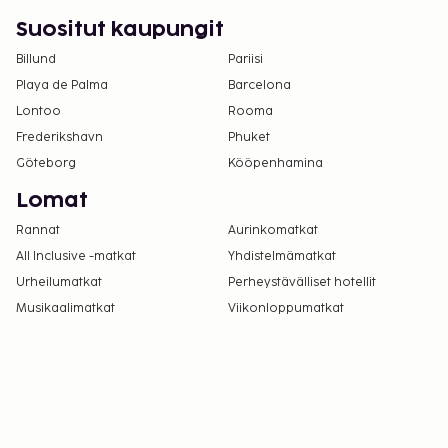
Suositut kaupungit
Billund
Pariisi
Playa de Palma
Barcelona
Lontoo
Rooma
Frederikshavn
Phuket
Göteborg
Kööpenhamina
Lomat
Rannat
Aurinkomatkat
All Inclusive -matkat
Yhdistelmämatkat
Urheilumatkat
Perheystävälliset hotellit
Musikaalimatkat
Viikonloppumatkat