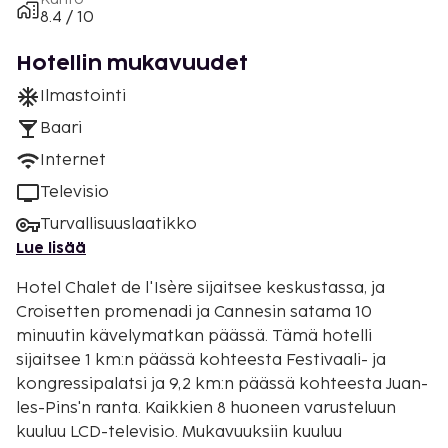
8.4 / 10
Hotellin mukavuudet
Ilmastointi
Baari
Internet
Televisio
Turvallisuuslaatikko
Lue lisää
Hotel Chalet de l'Isère sijaitsee keskustassa, ja
Croisetten promenadi ja Cannesin satama 10
minuutin kävelymatkan päässä. Tämä hotelli
sijaitsee 1 km:n päässä kohteesta Festivaali- ja
kongressipalatsi ja 9,2 km:n päässä kohteesta Juan-
les-Pins'n ranta. Kaikkien 8 huoneen varusteluun
kuuluu LCD-televisio. Mukavuuksiin kuuluu