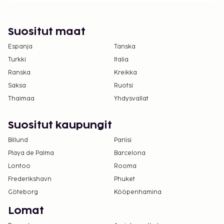
Suositut maat
Espanja
Tanska
Turkki
Italia
Ranska
Kreikka
Saksa
Ruotsi
Thaimaa
Yhdysvallat
Suositut kaupungit
Billund
Pariisi
Playa de Palma
Barcelona
Lontoo
Rooma
Frederikshavn
Phuket
Göteborg
Kööpenhamina
Lomat