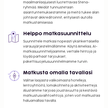
maailmanlaajuisesti luotettavaa Stena-
vanhemman tai huoltajan huoneessa olevia
ryhmää. Meidät tunnustetaan
sänkyjä.
asiantuntemuksestamme ja meitä tukee alan
johtavat akkreditoinnit, erityisesti autolla
matkustamisessa.
Helppo matkasuunnittelu
Suunnittele matkasi nopeasti yksinkertaisella
varausjärjestelmällämme. Käytä Ameliaa, AI-
matkasuunnittelijaamme, vertaile hintoja ja
löydä parhaat tarjoukset,
pakettisuojelusuunnitelmamme turvin.
Matkusta omalla tavallasi
Valitse laajasta valikoimasta hotelleja,
lentoyhtiöitä, lomakohteita ja aktiviteetteja.
Alustamme tarjoaa joustavuutta ja kestäviä
matkustusvaihtoehtoja, joten voit matkustaa
haluamallasi tavalla.