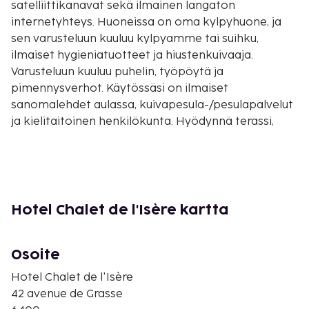
satelliittikanavat sekä ilmainen langaton
internetyhteys. Huoneissa on oma kylpyhuone, ja
sen varusteluun kuuluu kylpyamme tai suihku,
ilmaiset hygieniatuotteet ja hiustenkuivaaja.
Varusteluun kuuluu puhelin, työpöytä ja
pimennysverhot. Käytössäsi on ilmaiset
sanomalehdet aulassa, kuivapesula-/pesulapalvelut
ja kielitaitoinen henkilökunta. Hyödynnä terassi,
puutarha ja ilmainen langaton internetyhteys. Tämä
hotelli tarjoaa asiakkailleen ravintolan, kahvila ja
huonepalvelun (rajoitettuina aikoina). Baarissa voit
nauttia raikasta juotavaa. Maksullinen
buffetaamiainen on tarjolla päivittäin. Tämän
Hotel Chalet de l'Isère kartta
majoituspaikan virallisen tähtiluokituksen on
myöntänyt Ranskan turismin kehitysjärjestö ATOUT.
Osoite
Majoituspaikka veloittaa seuraavat paikan päällä
suoritettavat maksut. Maksuihin saattaa sisältyä
Hotel Chalet de l'Isère
sovellettavat verot:
42 avenue de Grasse