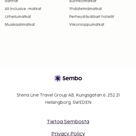
Rannat
Aurinkomatkat
All Inclusive -matkat
Yhdistelmämatkat
Urheilumatkat
Perheystävälliset hotellit
Musikaalimatkat
Viikonloppumatkat
Stena Line Travel Group AB, Kungsgatan 6, 252 21
Helsingborg, SWEDEN
Tietoa Sembosta
Privacy Policy