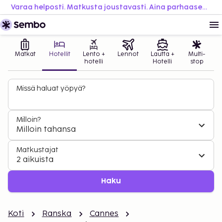
Varaa helposti. Matkusta joustavasti. Aina parhaaseen hintaan.
Matkat
Hotellit
Lento +
Lennot
Lautta +
Multi-
hotelli
Hotelli
stop
Missä haluat yöpyä?
Milloin?
Milloin tahansa
Matkustajat
2 aikuista
Haku
Koti
Ranska
Cannes