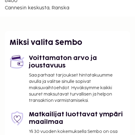
6400
Kaupungin perimä vero: 2.14 EUR per henkilö
Cannesin keskusta, Ranska
per yö. Tätä veroa ei peritä alle 18 vuotta
vanhoilta lapsilta.
Tässä on mainittu kaikki majoituspaikan meille
ilmoittamat maksut.
Miksi valita Sembo
Maksu buffetaamiaisesta: noin 12 EUR aikuisille
ja 8 EUR lapsille
Voittamaton arvo ja
Yllä oleva luettelo ei ehkä kata kaikkea. Maksut ja
joustavuus
takuumaksut eivät välttämättä sisällä veroja, ja ne
Saa parhaat tarjoukset hintatakuumme
saattavat muuttua.
avulla ja valitse sinulle sopivat
maksuvaihtoehdot. Hyväksymme kaikki
Kansallisten määräysten vuoksi käteismaksut
suuret maksutavat turvallisen ja helpon
eivät voi ylittää 1000 EUR:n suuruista summaa
transaktion varmistamiseksi.
tässä majoituspaikassa. Saat lisätietoja asiasta
ottamalla yhteyttä majoituspaikkaan
Matkailijat luottavat ympäri
varausvahvistuksessa olevien tietojen avulla.
maailmaa
Yksi korkeintaan 3 vuotta vanha lapsi voi
Yli 30 vuoden kokemuksella Sembo on osa
majoittua ilmaiseksi, kun hän käyttää